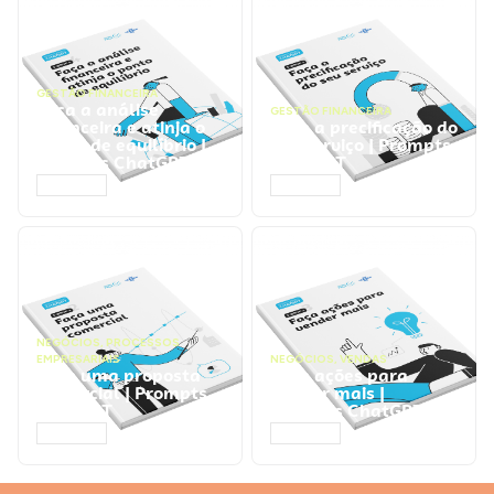
GESTÃO FINANCEIRA
Faça a análise
GESTÃO FINANCEIRA
financeira e atinja o
Faça a precificação do
ponto de equilíbrio |
seu serviço | Prompts
Prompts ChatGPT
ChatGPT
ACESSAR
ACESSAR
NEGÓCIOS
,
PROCESSOS
EMPRESARIAIS
NEGÓCIOS
,
VENDAS
Faça uma proposta
Faça ações para
comercial | Prompts
vender mais |
ChatGPT
Prompts ChatGPT
ACESSAR
ACESSAR