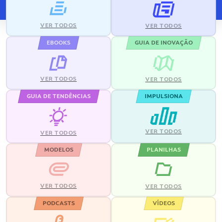
VER TODOS
VER TODOS
EBOOKS
GUIA DE INOVAÇÃO
VER TODOS
VER TODOS
GUIA DE TENDÊNCIAS
IMPULSIONA
VER TODOS
VER TODOS
MODELOS
PLANILHAS
VER TODOS
VER TODOS
PODCASTS
VÍDEOS