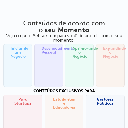
Conteúdos de acordo com
o
seu Momento
Veja o que o Sebrae tem para você de acordo com o seu
momento:
Iniciando
Desenvolvimento
Aprimorando
Expandindo
um
Pessoal
o
o
Negócio
Negócio
Negócio
CONTEÚDOS EXCLUSIVOS PARA
Para
Estudantes
Gestores
Startups
e
Públicos
Educadores