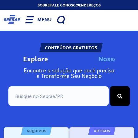
SOBRE
FALE CONOSCO
ENDEREÇOS
MENU
CONTEÚDOS GRATUITOS
Explore
N
o
s
s
o
A
s
n
I
Encontre a solução que você precisa
e Transforme Seu Negócio
ARQUIVOS
ARTIGOS