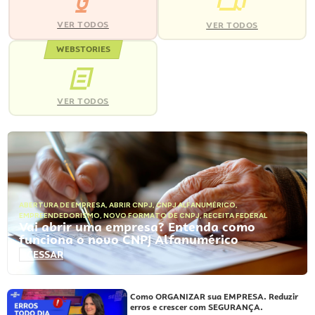
VER TODOS
VER TODOS
WEBSTORIES
VER TODOS
ABERTURA DE EMPRESA
,
ABRIR CNPJ
,
CNPJ ALFANUMÉRICO
,
EMPREENDEDORISMO
,
NOVO FORMATO DE CNPJ
,
RECEITA FEDERAL
Vai abrir uma empresa? Entenda como
funciona o novo CNPJ Alfanumérico
ACESSAR
Como ORGANIZAR sua EMPRESA. Reduzir
erros e crescer com SEGURANÇA.