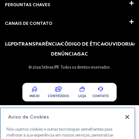
PERGUNTAS CHAVES​
CANAIS DE CONTATO
LGPD
TRANSPARÊNCIA
CÓDIGO DE ÉTICA
OUVIDORIA
DENÚNCIA
SAC
© 2024 Sebrae/PR. Todos os direitos reservados.
INICIO
CONTEÚDOS
LOJA
CONTATO
Aviso de Cookies
Nós usamos cookies e outras tecnologias semelhantes para
melhorar a sua experiência em nossos serviços, personalizar