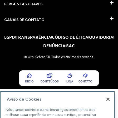
PERGUNTAS CHAVES​
CANAIS DE CONTATO
LGPD
TRANSPARÊNCIA
CÓDIGO DE ÉTICA
OUVIDORIA
DENÚNCIA
SAC
© 2024 Sebrae/PR. Todos os direitos reservados.
INICIO
CONTEÚDOS
LOJA
CONTATO
Aviso de Cookies
Nós usamos cookies e outras tecnologias semelhantes para
melhorar a sua experiência em nossos serviços, personalizar