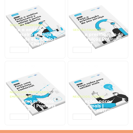
GESTÃO FINANCEIRA
Faça a análise
GESTÃO FINANCEIRA
financeira e atinja o
Faça a precificação do
ponto de equilíbrio |
seu serviço | Prompts
Prompts ChatGPT
ChatGPT
ACESSAR
ACESSAR
NEGÓCIOS
,
PROCESSOS
EMPRESARIAIS
NEGÓCIOS
,
VENDAS
Faça uma proposta
Faça ações para
comercial | Prompts
vender mais |
ChatGPT
Prompts ChatGPT
ACESSAR
ACESSAR