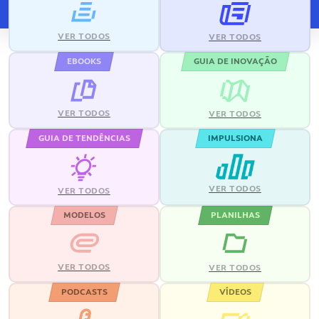
VER TODOS
VER TODOS
EBOOKS
GUIA DE INOVAÇÃO
VER TODOS
VER TODOS
GUIA DE TENDÊNCIAS
IMPULSIONA
VER TODOS
VER TODOS
MODELOS
PLANILHAS
VER TODOS
VER TODOS
PODCASTS
VÍDEOS