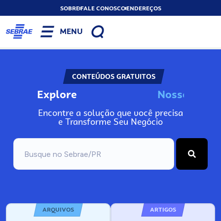
SOBRE
FALE CONOSCO
ENDEREÇOS
MENU
CONTEÚDOS GRATUITOS
Explore
N
o
s
s
o
s
I
n
f
o
Encontre a solução que você precisa
e Transforme Seu Negócio
ARQUIVOS
ARTIGOS