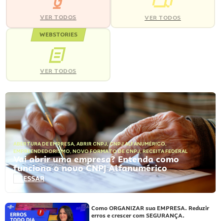
VER TODOS
VER TODOS
WEBSTORIES
VER TODOS
ABERTURA DE EMPRESA
,
ABRIR CNPJ
,
CNPJ ALFANUMÉRICO
,
EMPREENDEDORISMO
,
NOVO FORMATO DE CNPJ
,
RECEITA FEDERAL
Vai abrir uma empresa? Entenda como
funciona o novo CNPJ Alfanumérico
ACESSAR
Como ORGANIZAR sua EMPRESA. Reduzir
erros e crescer com SEGURANÇA.