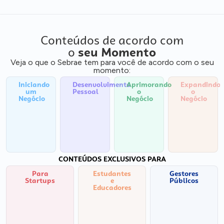
Conteúdos de acordo com
o
seu Momento
Veja o que o Sebrae tem para você de acordo com o seu
momento:
Iniciando
Desenvolvimento
Aprimorando
Expandindo
um
Pessoal
o
o
Negócio
Negócio
Negócio
CONTEÚDOS EXCLUSIVOS PARA
Para
Estudantes
Gestores
Startups
e
Públicos
Educadores