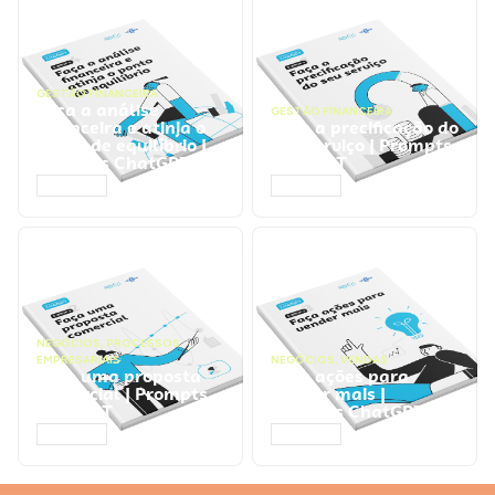
GESTÃO FINANCEIRA
Faça a análise
GESTÃO FINANCEIRA
financeira e atinja o
Faça a precificação do
ponto de equilíbrio |
seu serviço | Prompts
Prompts ChatGPT
ChatGPT
ACESSAR
ACESSAR
NEGÓCIOS
,
PROCESSOS
EMPRESARIAIS
NEGÓCIOS
,
VENDAS
Faça uma proposta
Faça ações para
comercial | Prompts
vender mais |
ChatGPT
Prompts ChatGPT
ACESSAR
ACESSAR