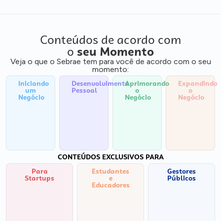
Conteúdos de acordo com
o
seu Momento
Veja o que o Sebrae tem para você de acordo com o seu
momento:
Iniciando
Desenvolvimento
Aprimorando
Expandindo
um
Pessoal
o
o
Negócio
Negócio
Negócio
CONTEÚDOS EXCLUSIVOS PARA
Para
Estudantes
Gestores
Startups
e
Públicos
Educadores