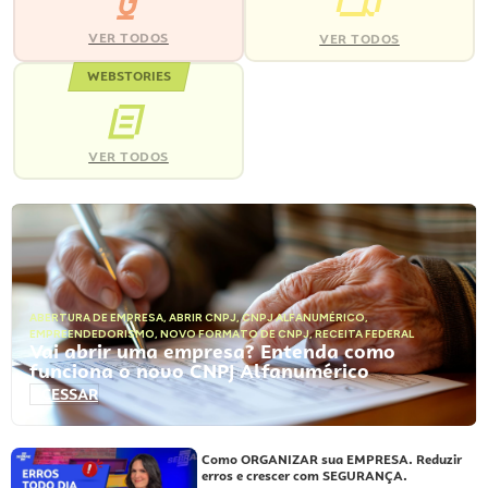
VER TODOS
VER TODOS
WEBSTORIES
VER TODOS
ABERTURA DE EMPRESA
,
ABRIR CNPJ
,
CNPJ ALFANUMÉRICO
,
EMPREENDEDORISMO
,
NOVO FORMATO DE CNPJ
,
RECEITA FEDERAL
Vai abrir uma empresa? Entenda como
funciona o novo CNPJ Alfanumérico
ACESSAR
Como ORGANIZAR sua EMPRESA. Reduzir
erros e crescer com SEGURANÇA.