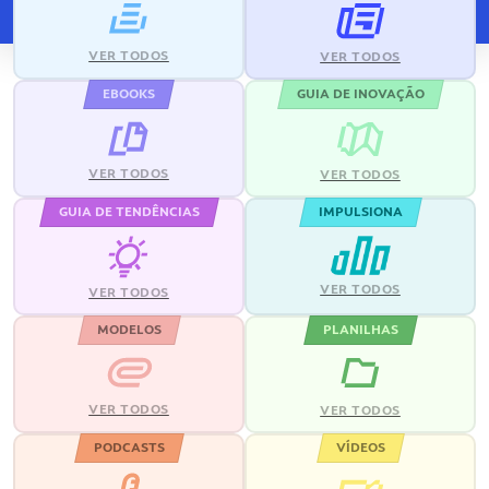
VER TODOS
VER TODOS
EBOOKS
GUIA DE INOVAÇÃO
VER TODOS
VER TODOS
GUIA DE TENDÊNCIAS
IMPULSIONA
VER TODOS
VER TODOS
MODELOS
PLANILHAS
VER TODOS
VER TODOS
PODCASTS
VÍDEOS