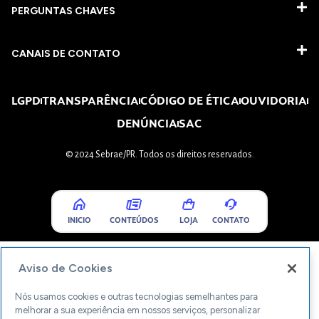
PERGUNTAS CHAVES​
CANAIS DE CONTATO
LGPD
TRANSPARÊNCIA
CÓDIGO DE ÉTICA
OUVIDORIA
DENÚNCIA
SAC
© 2024 Sebrae/PR. Todos os direitos reservados.
INICIO
CONTEÚDOS
LOJA
CONTATO
Aviso de Cookies
Nós usamos cookies e outras tecnologias semelhantes para
melhorar a sua experiência em nossos serviços, personalizar