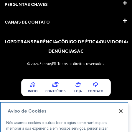
PERGUNTAS CHAVES​
CANAIS DE CONTATO
LGPD
TRANSPARÊNCIA
CÓDIGO DE ÉTICA
OUVIDORIA
DENÚNCIA
SAC
© 2024 Sebrae/PR. Todos os direitos reservados.
INICIO
CONTEÚDOS
LOJA
CONTATO
Aviso de Cookies
Nós usamos cookies e outras tecnologias semelhantes para
melhorar a sua experiência em nossos serviços, personalizar