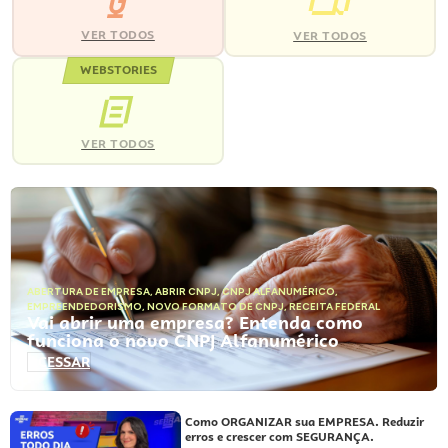
VER TODOS
VER TODOS
WEBSTORIES
VER TODOS
ABERTURA DE EMPRESA
,
ABRIR CNPJ
,
CNPJ ALFANUMÉRICO
,
EMPREENDEDORISMO
,
NOVO FORMATO DE CNPJ
,
RECEITA FEDERAL
Vai abrir uma empresa? Entenda como
funciona o novo CNPJ Alfanumérico
ACESSAR
Como ORGANIZAR sua EMPRESA. Reduzir
erros e crescer com SEGURANÇA.