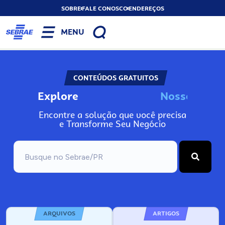
SOBRE
FALE CONOSCO
ENDEREÇOS
MENU
CONTEÚDOS GRATUITOS
Explore
N
o
s
s
o
s
I
n
f
o
Encontre a solução que você precisa
e Transforme Seu Negócio
ARQUIVOS
ARTIGOS