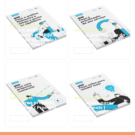
GESTÃO FINANCEIRA
Faça a análise
GESTÃO FINANCEIRA
financeira e atinja o
Faça a precificação do
ponto de equilíbrio |
seu serviço | Prompts
Prompts ChatGPT
ChatGPT
ACESSAR
ACESSAR
NEGÓCIOS
,
PROCESSOS
EMPRESARIAIS
NEGÓCIOS
,
VENDAS
Faça uma proposta
Faça ações para
comercial | Prompts
vender mais |
ChatGPT
Prompts ChatGPT
ACESSAR
ACESSAR