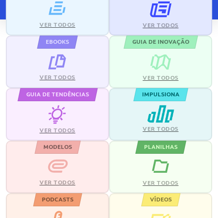
VER TODOS
VER TODOS
EBOOKS
GUIA DE INOVAÇÃO
VER TODOS
VER TODOS
GUIA DE TENDÊNCIAS
IMPULSIONA
VER TODOS
VER TODOS
MODELOS
PLANILHAS
VER TODOS
VER TODOS
PODCASTS
VÍDEOS