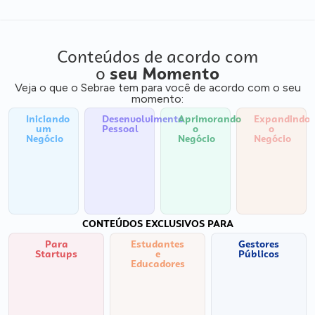
Conteúdos de acordo com
o
seu Momento
Veja o que o Sebrae tem para você de acordo com o seu
momento:
Iniciando
Desenvolvimento
Aprimorando
Expandindo
um
Pessoal
o
o
Negócio
Negócio
Negócio
CONTEÚDOS EXCLUSIVOS PARA
Para
Estudantes
Gestores
Startups
e
Públicos
Educadores