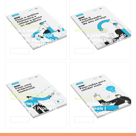
GESTÃO FINANCEIRA
Faça a análise
GESTÃO FINANCEIRA
financeira e atinja o
Faça a precificação do
ponto de equilíbrio |
seu serviço | Prompts
Prompts ChatGPT
ChatGPT
ACESSAR
ACESSAR
NEGÓCIOS
,
PROCESSOS
EMPRESARIAIS
NEGÓCIOS
,
VENDAS
Faça uma proposta
Faça ações para
comercial | Prompts
vender mais |
ChatGPT
Prompts ChatGPT
ACESSAR
ACESSAR