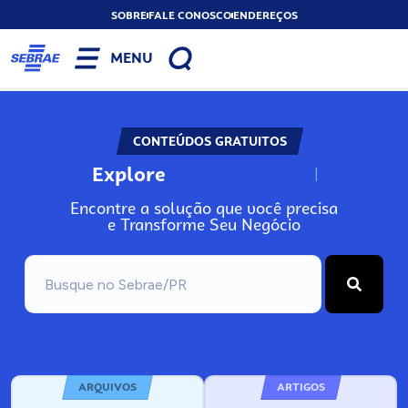
SOBRE
FALE CONOSCO
ENDEREÇOS
MENU
CONTEÚDOS GRATUITOS
Explore
N
o
s
s
o
s
A
Encontre a solução que você precisa
e Transforme Seu Negócio
ARQUIVOS
ARTIGOS