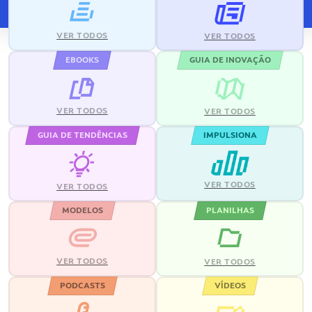
VER TODOS
VER TODOS
EBOOKS
GUIA DE INOVAÇÃO
VER TODOS
VER TODOS
GUIA DE TENDÊNCIAS
IMPULSIONA
VER TODOS
VER TODOS
MODELOS
PLANILHAS
VER TODOS
VER TODOS
PODCASTS
VÍDEOS