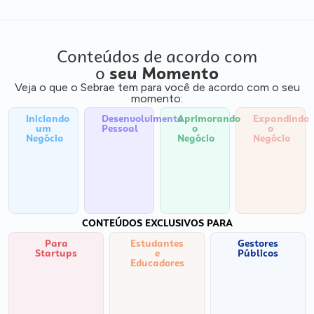
Conteúdos de acordo com
o
seu Momento
Veja o que o Sebrae tem para você de acordo com o seu
momento:
Iniciando
Desenvolvimento
Aprimorando
Expandindo
um
Pessoal
o
o
Negócio
Negócio
Negócio
CONTEÚDOS EXCLUSIVOS PARA
Para
Estudantes
Gestores
Startups
e
Públicos
Educadores