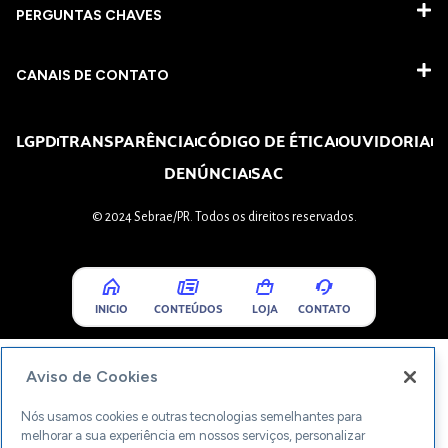
PERGUNTAS CHAVES​
CANAIS DE CONTATO
LGPD
TRANSPARÊNCIA
CÓDIGO DE ÉTICA
OUVIDORIA
DENÚNCIA
SAC
© 2024 Sebrae/PR. Todos os direitos reservados.
INICIO
CONTEÚDOS
LOJA
CONTATO
Aviso de Cookies
Nós usamos cookies e outras tecnologias semelhantes para
melhorar a sua experiência em nossos serviços, personalizar