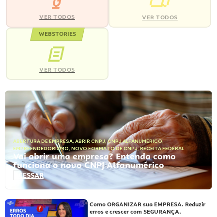
VER TODOS
VER TODOS
WEBSTORIES
VER TODOS
ABERTURA DE EMPRESA
,
ABRIR CNPJ
,
CNPJ ALFANUMÉRICO
,
EMPREENDEDORISMO
,
NOVO FORMATO DE CNPJ
,
RECEITA FEDERAL
Vai abrir uma empresa? Entenda como
funciona o novo CNPJ Alfanumérico
ACESSAR
Como ORGANIZAR sua EMPRESA. Reduzir
erros e crescer com SEGURANÇA.