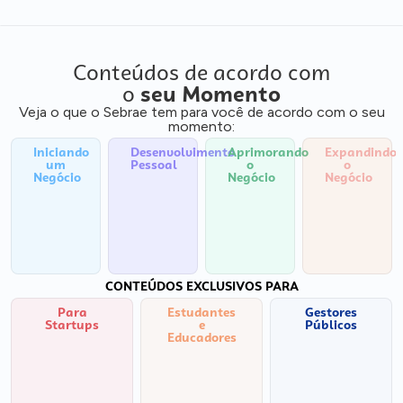
Conteúdos de acordo com
o
seu Momento
Veja o que o Sebrae tem para você de acordo com o seu
momento:
Iniciando
Desenvolvimento
Aprimorando
Expandindo
um
Pessoal
o
o
Negócio
Negócio
Negócio
CONTEÚDOS EXCLUSIVOS PARA
Para
Estudantes
Gestores
Startups
e
Públicos
Educadores