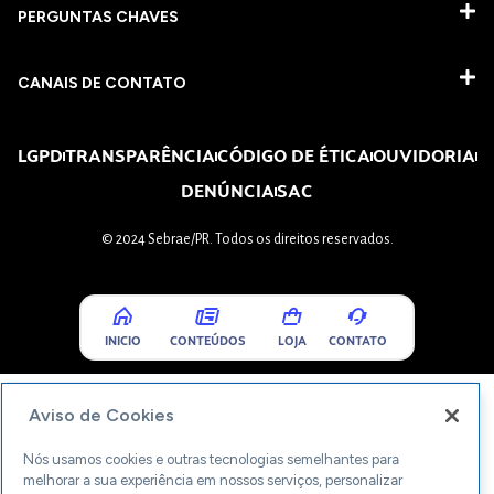
PERGUNTAS CHAVES​
CANAIS DE CONTATO
LGPD
TRANSPARÊNCIA
CÓDIGO DE ÉTICA
OUVIDORIA
DENÚNCIA
SAC
© 2024 Sebrae/PR. Todos os direitos reservados.
INICIO
CONTEÚDOS
LOJA
CONTATO
Aviso de Cookies
Nós usamos cookies e outras tecnologias semelhantes para
melhorar a sua experiência em nossos serviços, personalizar