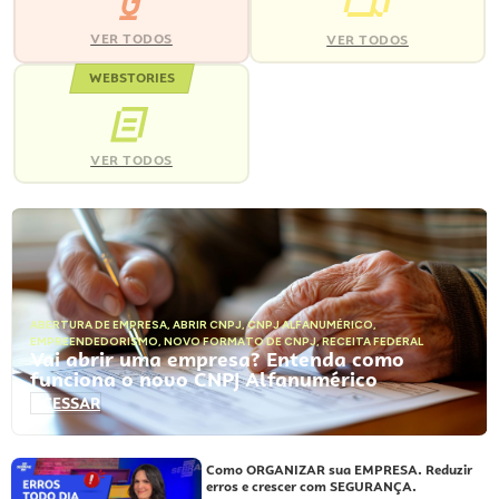
VER TODOS
VER TODOS
WEBSTORIES
VER TODOS
ABERTURA DE EMPRESA
,
ABRIR CNPJ
,
CNPJ ALFANUMÉRICO
,
EMPREENDEDORISMO
,
NOVO FORMATO DE CNPJ
,
RECEITA FEDERAL
Vai abrir uma empresa? Entenda como
funciona o novo CNPJ Alfanumérico
ACESSAR
Como ORGANIZAR sua EMPRESA. Reduzir
erros e crescer com SEGURANÇA.