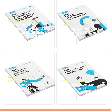
GESTÃO FINANCEIRA
Faça a análise
GESTÃO FINANCEIRA
financeira e atinja o
Faça a precificação do
ponto de equilíbrio |
seu serviço | Prompts
Prompts ChatGPT
ChatGPT
ACESSAR
ACESSAR
NEGÓCIOS
,
PROCESSOS
EMPRESARIAIS
NEGÓCIOS
,
VENDAS
Faça uma proposta
Faça ações para
comercial | Prompts
vender mais |
ChatGPT
Prompts ChatGPT
ACESSAR
ACESSAR