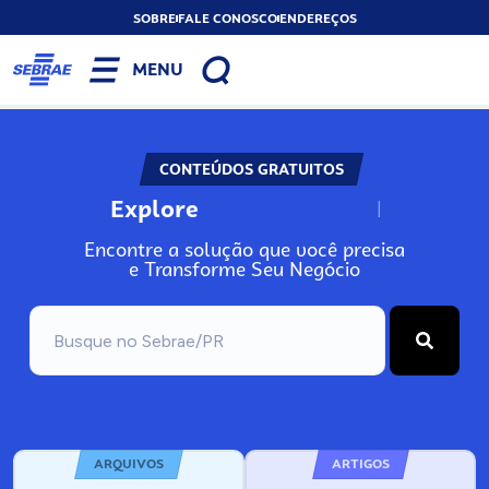
SOBRE
FALE CONOSCO
ENDEREÇOS
MENU
CONTEÚDOS GRATUITOS
Explore
N
o
s
s
o
s
A
Encontre a solução que você precisa
e Transforme Seu Negócio
ARQUIVOS
ARTIGOS