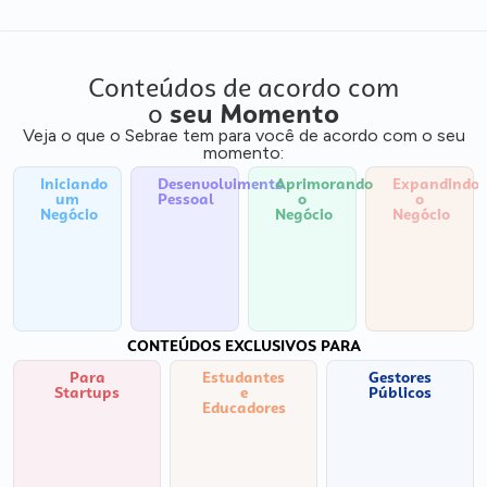
Conteúdos de acordo com
o
seu Momento
Veja o que o Sebrae tem para você de acordo com o seu
momento:
Iniciando
Desenvolvimento
Aprimorando
Expandindo
um
Pessoal
o
o
Negócio
Negócio
Negócio
CONTEÚDOS EXCLUSIVOS PARA
Para
Estudantes
Gestores
Startups
e
Públicos
Educadores