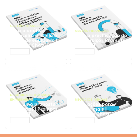
GESTÃO FINANCEIRA
Faça a análise
GESTÃO FINANCEIRA
financeira e atinja o
Faça a precificação do
ponto de equilíbrio |
seu serviço | Prompts
Prompts ChatGPT
ChatGPT
ACESSAR
ACESSAR
NEGÓCIOS
,
PROCESSOS
EMPRESARIAIS
NEGÓCIOS
,
VENDAS
Faça uma proposta
Faça ações para
comercial | Prompts
vender mais |
ChatGPT
Prompts ChatGPT
ACESSAR
ACESSAR