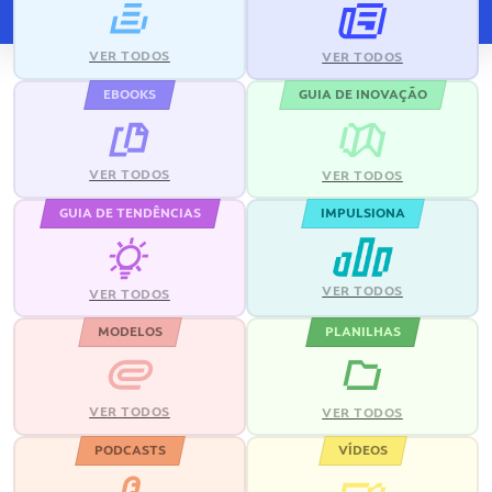
VER TODOS
VER TODOS
EBOOKS
GUIA DE INOVAÇÃO
VER TODOS
VER TODOS
GUIA DE TENDÊNCIAS
IMPULSIONA
VER TODOS
VER TODOS
MODELOS
PLANILHAS
VER TODOS
VER TODOS
PODCASTS
VÍDEOS