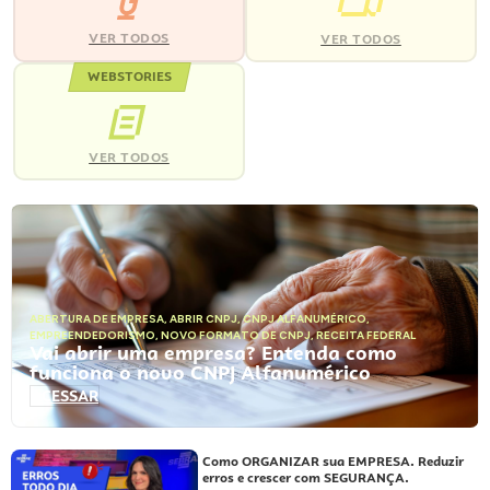
VER TODOS
VER TODOS
WEBSTORIES
VER TODOS
ABERTURA DE EMPRESA
,
ABRIR CNPJ
,
CNPJ ALFANUMÉRICO
,
EMPREENDEDORISMO
,
NOVO FORMATO DE CNPJ
,
RECEITA FEDERAL
Vai abrir uma empresa? Entenda como
funciona o novo CNPJ Alfanumérico
ACESSAR
Como ORGANIZAR sua EMPRESA. Reduzir
erros e crescer com SEGURANÇA.