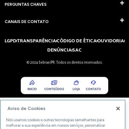
PERGUNTAS CHAVES​
CANAIS DE CONTATO
LGPD
TRANSPARÊNCIA
CÓDIGO DE ÉTICA
OUVIDORIA
DENÚNCIA
SAC
© 2024 Sebrae/PR. Todos os direitos reservados.
INICIO
CONTEÚDOS
LOJA
CONTATO
Aviso de Cookies
Nós usamos cookies e outras tecnologias semelhantes para
melhorar a sua experiência em nossos serviços, personalizar