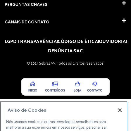
PERGUNTAS CHAVES​
CANAIS DE CONTATO
LGPD
TRANSPARÊNCIA
CÓDIGO DE ÉTICA
OUVIDORIA
DENÚNCIA
SAC
© 2024 Sebrae/PR. Todos os direitos reservados.
INICIO
CONTEÚDOS
LOJA
CONTATO
Aviso de Cookies
Nós usamos cookies e outras tecnologias semelhantes para
melhorar a sua experiência em nossos serviços, personalizar