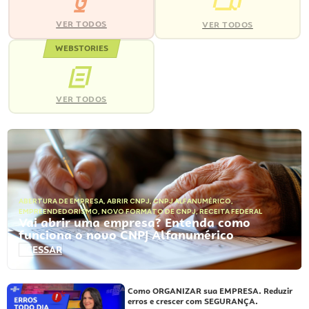
VER TODOS
VER TODOS
WEBSTORIES
VER TODOS
ABERTURA DE EMPRESA
,
ABRIR CNPJ
,
CNPJ ALFANUMÉRICO
,
EMPREENDEDORISMO
,
NOVO FORMATO DE CNPJ
,
RECEITA FEDERAL
Vai abrir uma empresa? Entenda como
funciona o novo CNPJ Alfanumérico
ACESSAR
Como ORGANIZAR sua EMPRESA. Reduzir
erros e crescer com SEGURANÇA.