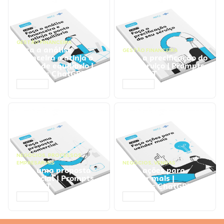
GESTÃO FINANCEIRA
Faça a análise
GESTÃO FINANCEIRA
financeira e atinja o
Faça a precificação do
ponto de equilíbrio |
seu serviço | Prompts
Prompts ChatGPT
ChatGPT
ACESSAR
ACESSAR
NEGÓCIOS
,
PROCESSOS
EMPRESARIAIS
NEGÓCIOS
,
VENDAS
Faça uma proposta
Faça ações para
comercial | Prompts
vender mais |
ChatGPT
Prompts ChatGPT
ACESSAR
ACESSAR