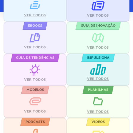
VER TODOS
VER TODOS
EBOOKS
GUIA DE INOVAÇÃO
VER TODOS
VER TODOS
GUIA DE TENDÊNCIAS
IMPULSIONA
VER TODOS
VER TODOS
MODELOS
PLANILHAS
VER TODOS
VER TODOS
PODCASTS
VÍDEOS