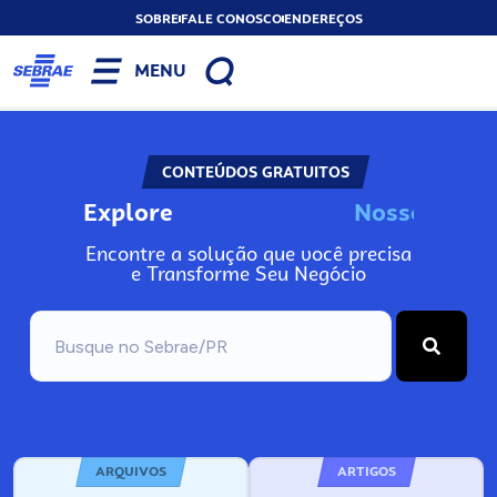
SOBRE
FALE CONOSCO
ENDEREÇOS
MENU
CONTEÚDOS GRATUITOS
Explore
N
o
s
s
o
s
I
n
f
Encontre a solução que você precisa
e Transforme Seu Negócio
ARQUIVOS
ARTIGOS