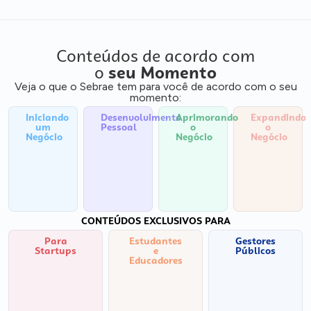
Conteúdos de acordo com
o
seu Momento
Veja o que o Sebrae tem para você de acordo com o seu
momento:
Iniciando
Desenvolvimento
Aprimorando
Expandindo
um
Pessoal
o
o
Negócio
Negócio
Negócio
CONTEÚDOS EXCLUSIVOS PARA
Para
Estudantes
Gestores
Startups
e
Públicos
Educadores