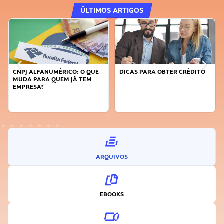
ÚLTIMOS ARTIGOS
CNPJ ALFANUMÉRICO: O QUE
DICAS PARA OBTER CRÉDITO
FA
MUDA PARA QUEM JÁ TEM
SU
EMPRESA?
I
ARQUIVOS
EBOOKS