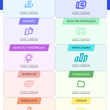
VER TODOS
VER TODOS
EBOOKS
GUIA DE INOVAÇÃO
VER TODOS
VER TODOS
GUIA DE TENDÊNCIAS
IMPULSIONA
VER TODOS
VER TODOS
MODELOS
PLANILHAS
VER TODOS
VER TODOS
PODCASTS
VÍDEOS