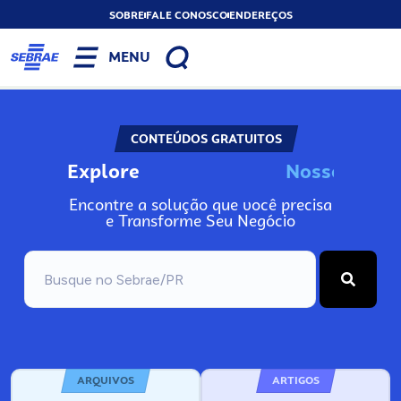
SOBRE
FALE CONOSCO
ENDEREÇOS
MENU
CONTEÚDOS GRATUITOS
Explore
N
o
s
s
o
s
I
n
Encontre a solução que você precisa
e Transforme Seu Negócio
ARQUIVOS
ARTIGOS