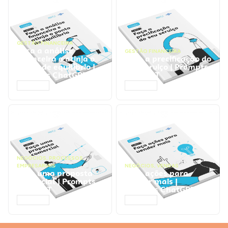
GESTÃO FINANCEIRA
Faça a análise
GESTÃO FINANCEIRA
financeira e atinja o
Faça a precificação do
ponto de equilíbrio |
seu serviço | Prompts
Prompts ChatGPT
ChatGPT
ACESSAR
ACESSAR
NEGÓCIOS
,
PROCESSOS
EMPRESARIAIS
NEGÓCIOS
,
VENDAS
Faça uma proposta
Faça ações para
comercial | Prompts
vender mais |
ChatGPT
Prompts ChatGPT
ACESSAR
ACESSAR