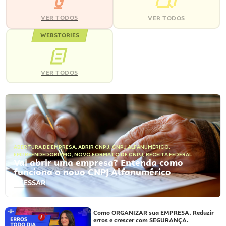
VER TODOS
VER TODOS
WEBSTORIES
VER TODOS
ABERTURA DE EMPRESA
,
ABRIR CNPJ
,
CNPJ ALFANUMÉRICO
,
EMPREENDEDORISMO
,
NOVO FORMATO DE CNPJ
,
RECEITA FEDERAL
Vai abrir uma empresa? Entenda como
funciona o novo CNPJ Alfanumérico
ACESSAR
Como ORGANIZAR sua EMPRESA. Reduzir
erros e crescer com SEGURANÇA.