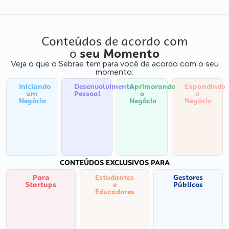
Conteúdos de acordo com
o
seu Momento
Veja o que o Sebrae tem para você de acordo com o seu
momento:
Iniciando
Desenvolvimento
Aprimorando
Expandindo
um
Pessoal
o
o
Negócio
Negócio
Negócio
CONTEÚDOS EXCLUSIVOS PARA
Para
Estudantes
Gestores
Startups
e
Públicos
Educadores