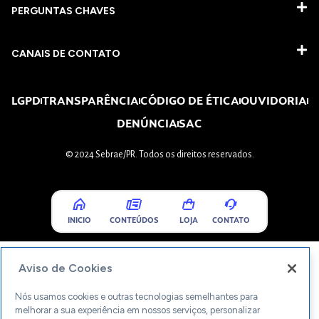
PERGUNTAS CHAVES​
CANAIS DE CONTATO
LGPD
TRANSPARÊNCIA
CÓDIGO DE ÉTICA
OUVIDORIA
DENÚNCIA
SAC
© 2024 Sebrae/PR. Todos os direitos reservados.
INICIO
CONTEÚDOS
LOJA
CONTATO
Aviso de Cookies
Nós usamos cookies e outras tecnologias semelhantes para
melhorar a sua experiência em nossos serviços, personalizar