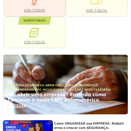
VER TODOS
VER TODOS
WEBSTORIES
VER TODOS
ABERTURA DE EMPRESA
,
ABRIR CNPJ
,
CNPJ ALFANUMÉRICO
,
EMPREENDEDORISMO
,
NOVO FORMATO DE CNPJ
,
RECEITA FEDERAL
Vai abrir uma empresa? Entenda como
funciona o novo CNPJ Alfanumérico
ACESSAR
Como ORGANIZAR sua EMPRESA. Reduzir
erros e crescer com SEGURANÇA.