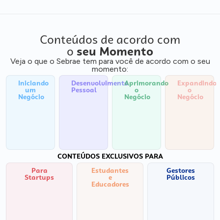
Conteúdos de acordo com
o
seu Momento
Veja o que o Sebrae tem para você de acordo com o seu
momento:
Iniciando
Desenvolvimento
Aprimorando
Expandindo
um
Pessoal
o
o
Negócio
Negócio
Negócio
CONTEÚDOS EXCLUSIVOS PARA
Para
Estudantes
Gestores
Startups
e
Públicos
Educadores