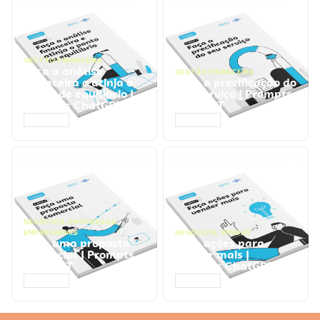
GESTÃO FINANCEIRA
Faça a análise
GESTÃO FINANCEIRA
financeira e atinja o
Faça a precificação do
ponto de equilíbrio |
seu serviço | Prompts
Prompts ChatGPT
ChatGPT
ACESSAR
ACESSAR
NEGÓCIOS
,
PROCESSOS
EMPRESARIAIS
NEGÓCIOS
,
VENDAS
Faça uma proposta
Faça ações para
comercial | Prompts
vender mais |
ChatGPT
Prompts ChatGPT
ACESSAR
ACESSAR