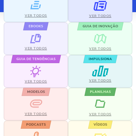
VER TODOS
VER TODOS
EBOOKS
GUIA DE INOVAÇÃO
VER TODOS
VER TODOS
GUIA DE TENDÊNCIAS
IMPULSIONA
VER TODOS
VER TODOS
MODELOS
PLANILHAS
VER TODOS
VER TODOS
PODCASTS
VÍDEOS