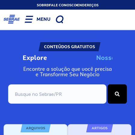
SOBRE
FALE CONOSCO
ENDEREÇOS
MENU
CONTEÚDOS GRATUITOS
Explore
N
o
s
s
o
s
I
n
f
o
Encontre a solução que você precisa
e Transforme Seu Negócio
ARQUIVOS
ARTIGOS