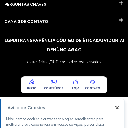
PERGUNTAS CHAVES​
CANAIS DE CONTATO
LGPD
TRANSPARÊNCIA
CÓDIGO DE ÉTICA
OUVIDORIA
DENÚNCIA
SAC
© 2024 Sebrae/PR. Todos os direitos reservados.
INICIO
CONTEÚDOS
LOJA
CONTATO
Aviso de Cookies
Nós usamos cookies e outras tecnologias semelhantes para
melhorar a sua experiência em nossos serviços, personalizar