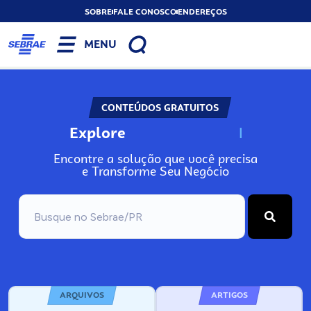
SOBRE
FALE CONOSCO
ENDEREÇOS
MENU
CONTEÚDOS GRATUITOS
Explore
N
o
s
s
o
s
A
Encontre a solução que você precisa
e Transforme Seu Negócio
ARQUIVOS
ARTIGOS