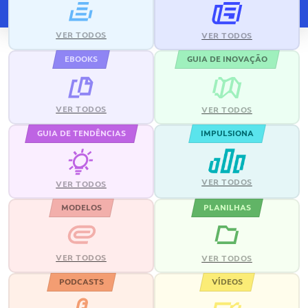
VER TODOS
VER TODOS
EBOOKS
GUIA DE INOVAÇÃO
VER TODOS
VER TODOS
GUIA DE TENDÊNCIAS
IMPULSIONA
VER TODOS
VER TODOS
MODELOS
PLANILHAS
VER TODOS
VER TODOS
PODCASTS
VÍDEOS