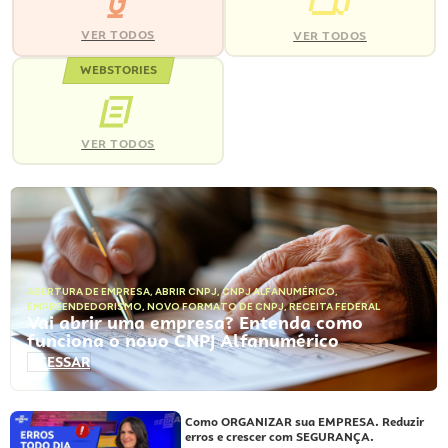
VER TODOS
VER TODOS
WEBSTORIES
VER TODOS
ABERTURA DE EMPRESA
,
ABRIR CNPJ
,
CNPJ ALFANUMÉRICO
,
EMPREENDEDORISMO
,
NOVO FORMATO DE CNPJ
,
RECEITA FEDERAL
Vai abrir uma empresa? Entenda como
funciona o novo CNPJ Alfanumérico
ACESSAR
Como ORGANIZAR sua EMPRESA. Reduzir
erros e crescer com SEGURANÇA.