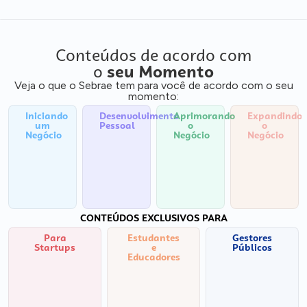
Conteúdos de acordo com
o
seu Momento
Veja o que o Sebrae tem para você de acordo com o seu
momento:
Iniciando
Desenvolvimento
Aprimorando
Expandindo
um
Pessoal
o
o
Negócio
Negócio
Negócio
CONTEÚDOS EXCLUSIVOS PARA
Para
Estudantes
Gestores
Startups
e
Públicos
Educadores