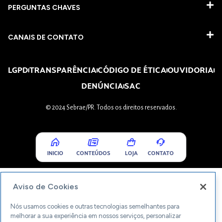
PERGUNTAS CHAVES​
CANAIS DE CONTATO
LGPD
TRANSPARÊNCIA
CÓDIGO DE ÉTICA
OUVIDORIA
DENÚNCIA
SAC
© 2024 Sebrae/PR. Todos os direitos reservados.
INICIO
CONTEÚDOS
LOJA
CONTATO
Aviso de Cookies
Nós usamos cookies e outras tecnologias semelhantes para
melhorar a sua experiência em nossos serviços, personalizar