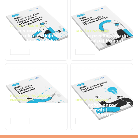
GESTÃO FINANCEIRA
Faça a análise
GESTÃO FINANCEIRA
financeira e atinja o
Faça a precificação do
ponto de equilíbrio |
seu serviço | Prompts
Prompts ChatGPT
ChatGPT
ACESSAR
ACESSAR
NEGÓCIOS
,
PROCESSOS
EMPRESARIAIS
NEGÓCIOS
,
VENDAS
Faça uma proposta
Faça ações para
comercial | Prompts
vender mais |
ChatGPT
Prompts ChatGPT
ACESSAR
ACESSAR