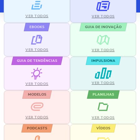
VER TODOS
VER TODOS
EBOOKS
GUIA DE INOVAÇÃO
VER TODOS
VER TODOS
GUIA DE TENDÊNCIAS
IMPULSIONA
VER TODOS
VER TODOS
MODELOS
PLANILHAS
VER TODOS
VER TODOS
PODCASTS
VÍDEOS