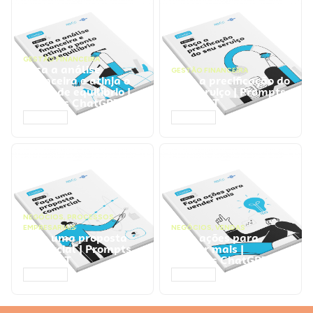
GESTÃO FINANCEIRA
Faça a análise
GESTÃO FINANCEIRA
financeira e atinja o
Faça a precificação do
ponto de equilíbrio |
seu serviço | Prompts
Prompts ChatGPT
ChatGPT
ACESSAR
ACESSAR
NEGÓCIOS
,
PROCESSOS
EMPRESARIAIS
NEGÓCIOS
,
VENDAS
Faça uma proposta
Faça ações para
comercial | Prompts
vender mais |
ChatGPT
Prompts ChatGPT
ACESSAR
ACESSAR