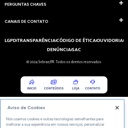
PERGUNTAS CHAVES​
CANAIS DE CONTATO
LGPD
TRANSPARÊNCIA
CÓDIGO DE ÉTICA
OUVIDORIA
DENÚNCIA
SAC
© 2024 Sebrae/PR. Todos os direitos reservados.
INICIO
CONTEÚDOS
LOJA
CONTATO
Aviso de Cookies
Nós usamos cookies e outras tecnologias semelhantes para
melhorar a sua experiência em nossos serviços, personalizar