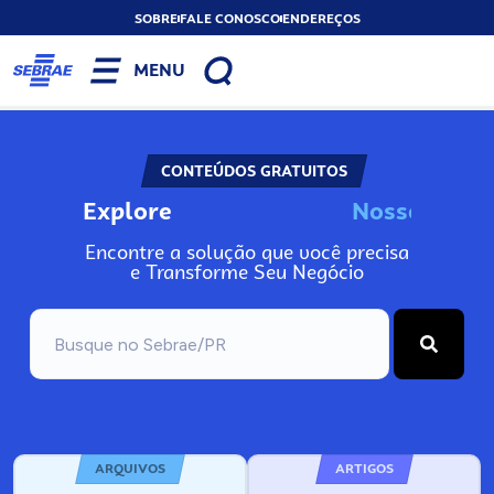
SOBRE
FALE CONOSCO
ENDEREÇOS
MENU
CONTEÚDOS GRATUITOS
Explore
N
o
s
s
o
s
I
n
f
o
Encontre a solução que você precisa
e Transforme Seu Negócio
ARQUIVOS
ARTIGOS