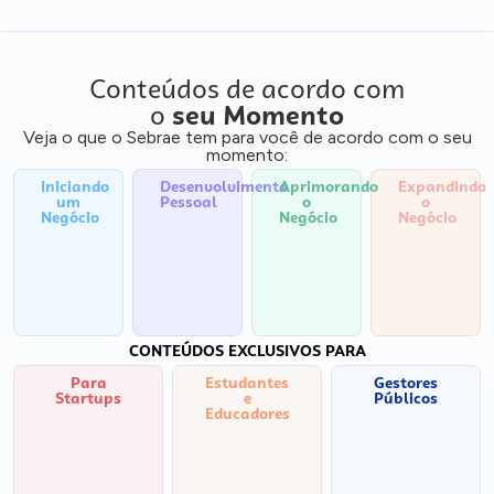
Conteúdos de acordo com
o
seu Momento
Veja o que o Sebrae tem para você de acordo com o seu
momento:
Iniciando
Desenvolvimento
Aprimorando
Expandindo
um
Pessoal
o
o
Negócio
Negócio
Negócio
CONTEÚDOS EXCLUSIVOS PARA
Para
Estudantes
Gestores
Startups
e
Públicos
Educadores