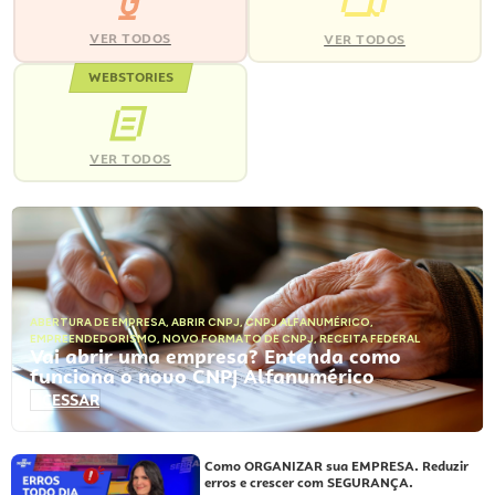
VER TODOS
VER TODOS
WEBSTORIES
VER TODOS
ABERTURA DE EMPRESA
,
ABRIR CNPJ
,
CNPJ ALFANUMÉRICO
,
EMPREENDEDORISMO
,
NOVO FORMATO DE CNPJ
,
RECEITA FEDERAL
Vai abrir uma empresa? Entenda como
funciona o novo CNPJ Alfanumérico
ACESSAR
Como ORGANIZAR sua EMPRESA. Reduzir
erros e crescer com SEGURANÇA.