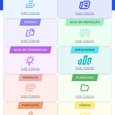
VER TODOS
VER TODOS
EBOOKS
GUIA DE INOVAÇÃO
VER TODOS
VER TODOS
GUIA DE TENDÊNCIAS
IMPULSIONA
VER TODOS
VER TODOS
MODELOS
PLANILHAS
VER TODOS
VER TODOS
PODCASTS
VÍDEOS