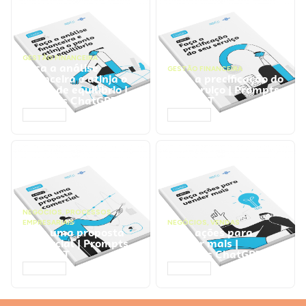
GESTÃO FINANCEIRA
Faça a análise
GESTÃO FINANCEIRA
financeira e atinja o
Faça a precificação do
ponto de equilíbrio |
seu serviço | Prompts
Prompts ChatGPT
ChatGPT
ACESSAR
ACESSAR
NEGÓCIOS
,
PROCESSOS
EMPRESARIAIS
NEGÓCIOS
,
VENDAS
Faça uma proposta
Faça ações para
comercial | Prompts
vender mais |
ChatGPT
Prompts ChatGPT
ACESSAR
ACESSAR