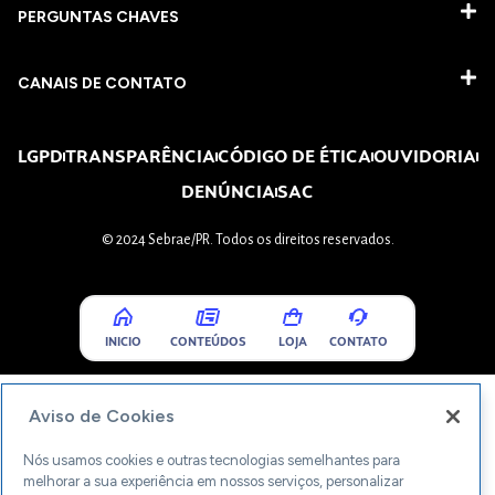
PERGUNTAS CHAVES​
CANAIS DE CONTATO
LGPD
TRANSPARÊNCIA
CÓDIGO DE ÉTICA
OUVIDORIA
DENÚNCIA
SAC
© 2024 Sebrae/PR. Todos os direitos reservados.
INICIO
CONTEÚDOS
LOJA
CONTATO
Aviso de Cookies
Nós usamos cookies e outras tecnologias semelhantes para
melhorar a sua experiência em nossos serviços, personalizar