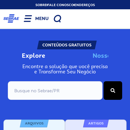
SOBRE
FALE CONOSCO
ENDEREÇOS
MENU
CONTEÚDOS GRATUITOS
Explore
N
o
s
s
o
s
A
Encontre a solução que você precisa
e Transforme Seu Negócio
ARQUIVOS
ARTIGOS