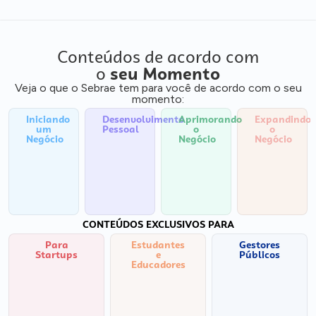
Conteúdos de acordo com
o
seu Momento
Veja o que o Sebrae tem para você de acordo com o seu
momento:
Iniciando
Desenvolvimento
Aprimorando
Expandindo
um
Pessoal
o
o
Negócio
Negócio
Negócio
CONTEÚDOS EXCLUSIVOS PARA
Para
Estudantes
Gestores
Startups
e
Públicos
Educadores