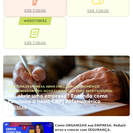
VER TODOS
VER TODOS
WEBSTORIES
VER TODOS
ABERTURA DE EMPRESA
,
ABRIR CNPJ
,
CNPJ ALFANUMÉRICO
,
EMPREENDEDORISMO
,
NOVO FORMATO DE CNPJ
,
RECEITA FEDERAL
Vai abrir uma empresa? Entenda como
funciona o novo CNPJ Alfanumérico
ACESSAR
Como ORGANIZAR sua EMPRESA. Reduzir
erros e crescer com SEGURANÇA.