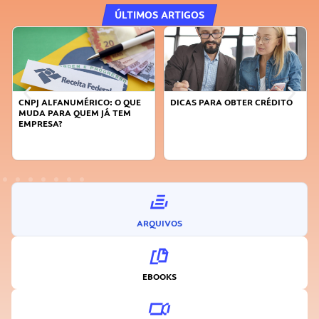
ÚLTIMOS ARTIGOS
MÉRICO: O QUE
DICAS PARA OBTER CRÉDITO
FAÇA A DIFERENÇ
UEM JÁ TEM
SUSTENTÁVEL, SE
INOVADOR
ARQUIVOS
EBOOKS