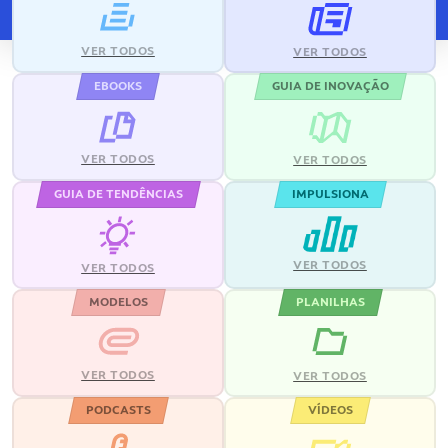
VER TODOS
VER TODOS
EBOOKS
GUIA DE INOVAÇÃO
VER TODOS
VER TODOS
GUIA DE TENDÊNCIAS
IMPULSIONA
VER TODOS
VER TODOS
MODELOS
PLANILHAS
VER TODOS
VER TODOS
PODCASTS
VÍDEOS