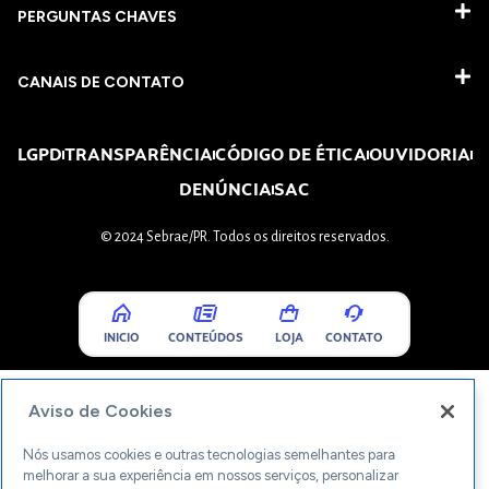
PERGUNTAS CHAVES​
CANAIS DE CONTATO
LGPD
TRANSPARÊNCIA
CÓDIGO DE ÉTICA
OUVIDORIA
DENÚNCIA
SAC
© 2024 Sebrae/PR. Todos os direitos reservados.
INICIO
CONTEÚDOS
LOJA
CONTATO
Aviso de Cookies
Nós usamos cookies e outras tecnologias semelhantes para
melhorar a sua experiência em nossos serviços, personalizar