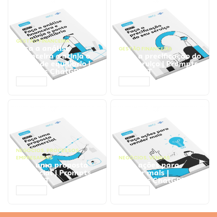
GESTÃO FINANCEIRA
Faça a análise
GESTÃO FINANCEIRA
financeira e atinja o
Faça a precificação do
ponto de equilíbrio |
seu serviço | Prompts
Prompts ChatGPT
ChatGPT
ACESSAR
ACESSAR
NEGÓCIOS
,
PROCESSOS
EMPRESARIAIS
NEGÓCIOS
,
VENDAS
Faça uma proposta
Faça ações para
comercial | Prompts
vender mais |
ChatGPT
Prompts ChatGPT
ACESSAR
ACESSAR