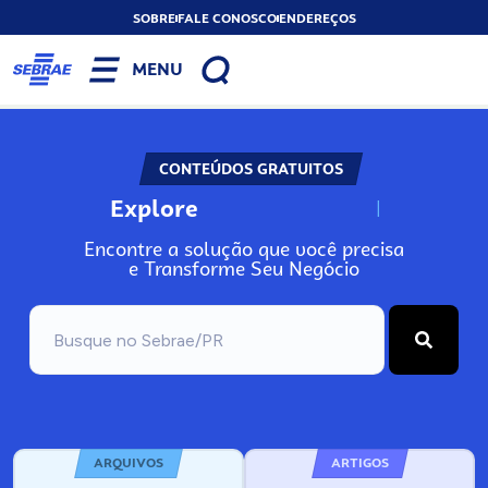
SOBRE
FALE CONOSCO
ENDEREÇOS
MENU
CONTEÚDOS GRATUITOS
Explore
N
o
s
s
o
s
A
Encontre a solução que você precisa
e Transforme Seu Negócio
ARQUIVOS
ARTIGOS