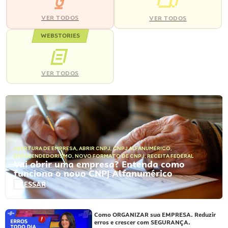
VER TODOS
VER TODOS
WEBSTORIES
VER TODOS
ABERTURA DE EMPRESA
,
ABRIR CNPJ
,
CNPJ ALFANUMÉRICO
,
EMPREENDEDORISMO
,
NOVO FORMATO DE CNPJ
,
RECEITA FEDERAL
Vai abrir uma empresa? Entenda como
funciona o novo CNPJ Alfanumérico
ACESSAR
Como ORGANIZAR sua EMPRESA. Reduzir
erros e crescer com SEGURANÇA.