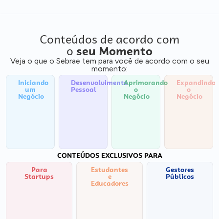
Conteúdos de acordo com
o
seu Momento
Veja o que o Sebrae tem para você de acordo com o seu
momento:
Iniciando
Desenvolvimento
Aprimorando
Expandindo
um
Pessoal
o
o
Negócio
Negócio
Negócio
CONTEÚDOS EXCLUSIVOS PARA
Para
Estudantes
Gestores
Startups
e
Públicos
Educadores