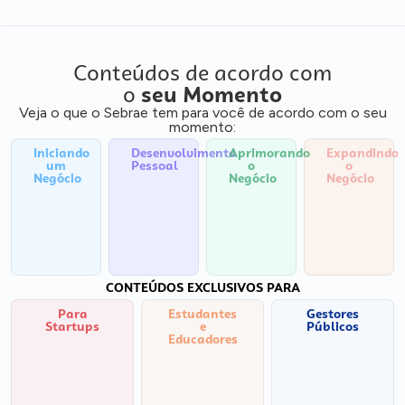
Conteúdos de acordo com
o
seu Momento
Veja o que o Sebrae tem para você de acordo com o seu
momento:
Iniciando
Desenvolvimento
Aprimorando
Expandindo
um
Pessoal
o
o
Negócio
Negócio
Negócio
CONTEÚDOS EXCLUSIVOS PARA
Para
Estudantes
Gestores
Startups
e
Públicos
Educadores