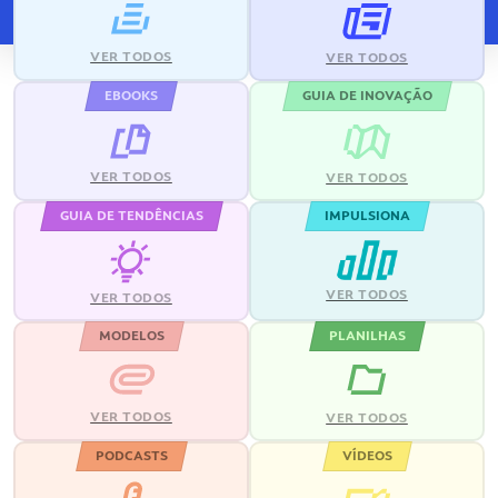
VER TODOS
VER TODOS
EBOOKS
GUIA DE INOVAÇÃO
VER TODOS
VER TODOS
GUIA DE TENDÊNCIAS
IMPULSIONA
VER TODOS
VER TODOS
MODELOS
PLANILHAS
VER TODOS
VER TODOS
PODCASTS
VÍDEOS