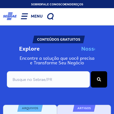
SOBRE
FALE CONOSCO
ENDEREÇOS
MENU
CONTEÚDOS GRATUITOS
Explore
N
o
s
s
o
s
I
n
f
Encontre a solução que você precisa
e Transforme Seu Negócio
ARQUIVOS
ARTIGOS