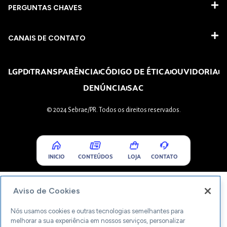
PERGUNTAS CHAVES​
CANAIS DE CONTATO
LGPD
TRANSPARÊNCIA
CÓDIGO DE ÉTICA
OUVIDORIA
DENÚNCIA
SAC
© 2024 Sebrae/PR. Todos os direitos reservados.
INICIO
CONTEÚDOS
LOJA
CONTATO
Aviso de Cookies
Nós usamos cookies e outras tecnologias semelhantes para
melhorar a sua experiência em nossos serviços, personalizar