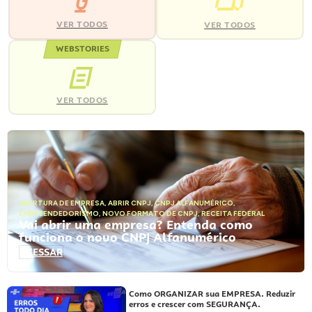
VER TODOS
VER TODOS
WEBSTORIES
VER TODOS
ABERTURA DE EMPRESA
,
ABRIR CNPJ
,
CNPJ ALFANUMÉRICO
,
EMPREENDEDORISMO
,
NOVO FORMATO DE CNPJ
,
RECEITA FEDERAL
Vai abrir uma empresa? Entenda como
funciona o novo CNPJ Alfanumérico
ACESSAR
Como ORGANIZAR sua EMPRESA. Reduzir
erros e crescer com SEGURANÇA.