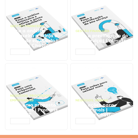
GESTÃO FINANCEIRA
Faça a análise
GESTÃO FINANCEIRA
financeira e atinja o
Faça a precificação do
ponto de equilíbrio |
seu serviço | Prompts
Prompts ChatGPT
ChatGPT
ACESSAR
ACESSAR
NEGÓCIOS
,
PROCESSOS
EMPRESARIAIS
NEGÓCIOS
,
VENDAS
Faça uma proposta
Faça ações para
comercial | Prompts
vender mais |
ChatGPT
Prompts ChatGPT
ACESSAR
ACESSAR