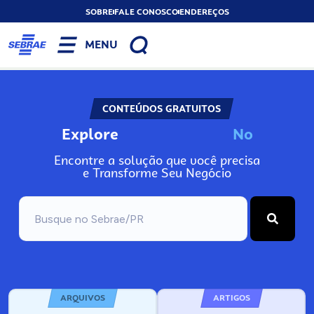
SOBRE
FALE CONOSCO
ENDEREÇOS
MENU
CONTEÚDOS GRATUITOS
Explore
N
o
s
s
o
s
A
Encontre a solução que você precisa
e Transforme Seu Negócio
ARQUIVOS
ARTIGOS