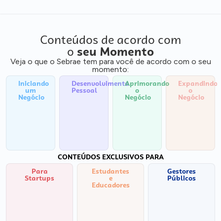
Conteúdos de acordo com
o
seu Momento
Veja o que o Sebrae tem para você de acordo com o seu
momento:
Iniciando
Desenvolvimento
Aprimorando
Expandindo
um
Pessoal
o
o
Negócio
Negócio
Negócio
CONTEÚDOS EXCLUSIVOS PARA
Para
Estudantes
Gestores
Startups
e
Públicos
Educadores