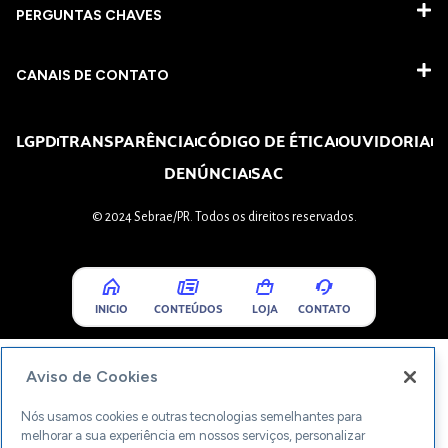
PERGUNTAS CHAVES​
CANAIS DE CONTATO
LGPD
TRANSPARÊNCIA
CÓDIGO DE ÉTICA
OUVIDORIA
DENÚNCIA
SAC
© 2024 Sebrae/PR. Todos os direitos reservados.
INICIO
CONTEÚDOS
LOJA
CONTATO
Aviso de Cookies
Nós usamos cookies e outras tecnologias semelhantes para
melhorar a sua experiência em nossos serviços, personalizar