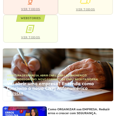
VER TODOS
VER TODOS
WEBSTORIES
VER TODOS
ABERTURA DE EMPRESA
,
ABRIR CNPJ
,
CNPJ ALFANUMÉRICO
,
EMPREENDEDORISMO
,
NOVO FORMATO DE CNPJ
,
RECEITA FEDERAL
Vai abrir uma empresa? Entenda como
funciona o novo CNPJ Alfanumérico
ACESSAR
Como ORGANIZAR sua EMPRESA. Reduzir
erros e crescer com SEGURANÇA.