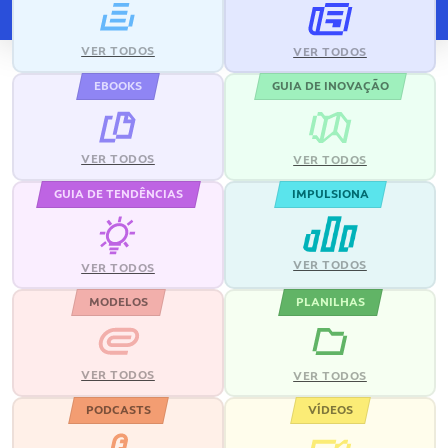
VER TODOS
VER TODOS
EBOOKS
GUIA DE INOVAÇÃO
VER TODOS
VER TODOS
GUIA DE TENDÊNCIAS
IMPULSIONA
VER TODOS
VER TODOS
MODELOS
PLANILHAS
VER TODOS
VER TODOS
PODCASTS
VÍDEOS