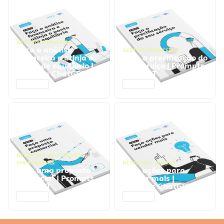
GESTÃO FINANCEIRA
Faça a análise
GESTÃO FINANCEIRA
financeira e atinja o
Faça a precificação do
ponto de equilíbrio |
seu serviço | Prompts
Prompts ChatGPT
ChatGPT
ACESSAR
ACESSAR
NEGÓCIOS
,
PROCESSOS
EMPRESARIAIS
NEGÓCIOS
,
VENDAS
Faça uma proposta
Faça ações para
comercial | Prompts
vender mais |
ChatGPT
Prompts ChatGPT
ACESSAR
ACESSAR