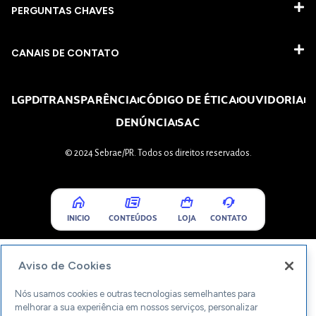
PERGUNTAS CHAVES​
CANAIS DE CONTATO
LGPD
TRANSPARÊNCIA
CÓDIGO DE ÉTICA
OUVIDORIA
DENÚNCIA
SAC
© 2024 Sebrae/PR. Todos os direitos reservados.
INICIO
CONTEÚDOS
LOJA
CONTATO
Aviso de Cookies
Nós usamos cookies e outras tecnologias semelhantes para
melhorar a sua experiência em nossos serviços, personalizar