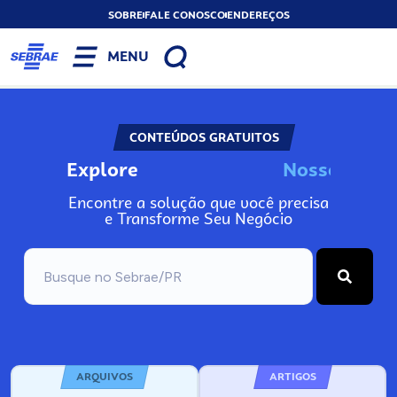
SOBRE
FALE CONOSCO
ENDEREÇOS
MENU
CONTEÚDOS GRATUITOS
Explore
N
o
s
s
o
s
A
n
Encontre a solução que você precisa
e Transforme Seu Negócio
ARQUIVOS
ARTIGOS