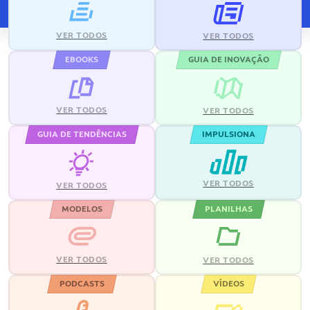
VER TODOS
VER TODOS
EBOOKS
GUIA DE INOVAÇÃO
VER TODOS
VER TODOS
GUIA DE TENDÊNCIAS
IMPULSIONA
VER TODOS
VER TODOS
MODELOS
PLANILHAS
VER TODOS
VER TODOS
PODCASTS
VÍDEOS