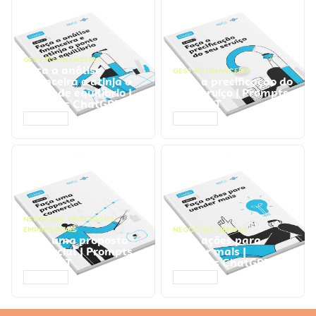
GESTÃO FINANCEIRA
Faça a análise
GESTÃO FINANCEIRA
financeira e atinja o
Faça a precificação do
ponto de equilíbrio |
seu serviço | Prompts
Prompts ChatGPT
ChatGPT
ACESSAR
ACESSAR
NEGÓCIOS
,
PROCESSOS
EMPRESARIAIS
NEGÓCIOS
,
VENDAS
Faça uma proposta
Faça ações para
comercial | Prompts
vender mais |
ChatGPT
Prompts ChatGPT
ACESSAR
ACESSAR