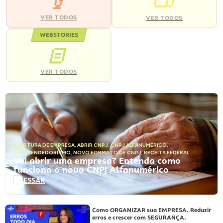
VER TODOS
VER TODOS
WEBSTORIES
VER TODOS
ABERTURA DE EMPRESA
,
ABRIR CNPJ
,
CNPJ ALFANUMÉRICO
,
EMPREENDEDORISMO
,
NOVO FORMATO DE CNPJ
,
RECEITA FEDERAL
Vai abrir uma empresa? Entenda como
funciona o novo CNPJ Alfanumérico
ACESSAR
Como ORGANIZAR sua EMPRESA. Reduzir
erros e crescer com SEGURANÇA.