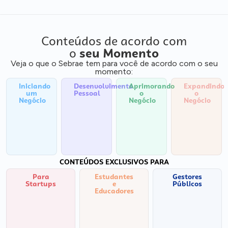
Conteúdos de acordo com
o
seu Momento
Veja o que o Sebrae tem para você de acordo com o seu
momento:
Iniciando
Desenvolvimento
Aprimorando
Expandindo
um
Pessoal
o
o
Negócio
Negócio
Negócio
CONTEÚDOS EXCLUSIVOS PARA
Para
Estudantes
Gestores
Startups
e
Públicos
Educadores