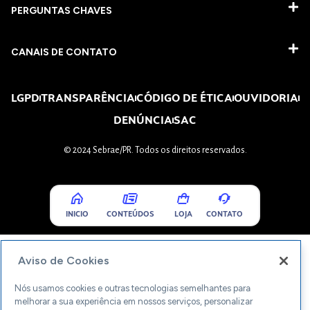
PERGUNTAS CHAVES​
CANAIS DE CONTATO
LGPD
TRANSPARÊNCIA
CÓDIGO DE ÉTICA
OUVIDORIA
DENÚNCIA
SAC
© 2024 Sebrae/PR. Todos os direitos reservados.
INICIO
CONTEÚDOS
LOJA
CONTATO
Aviso de Cookies
Nós usamos cookies e outras tecnologias semelhantes para
melhorar a sua experiência em nossos serviços, personalizar