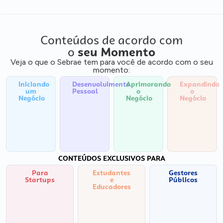
Conteúdos de acordo com
o
seu Momento
Veja o que o Sebrae tem para você de acordo com o seu
momento:
Iniciando
Desenvolvimento
Aprimorando
Expandindo
um
Pessoal
o
o
Negócio
Negócio
Negócio
CONTEÚDOS EXCLUSIVOS PARA
Para
Estudantes
Gestores
Startups
e
Públicos
Educadores