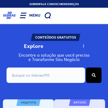
SOBRE
FALE CONOSCO
ENDEREÇOS
MENU
CONTEÚDOS GRATUITOS
Explore
N
o
s
s
o
s
A
Encontre a solução que você precisa
e Transforme Seu Negócio
ARQUIVOS
ARTIGOS