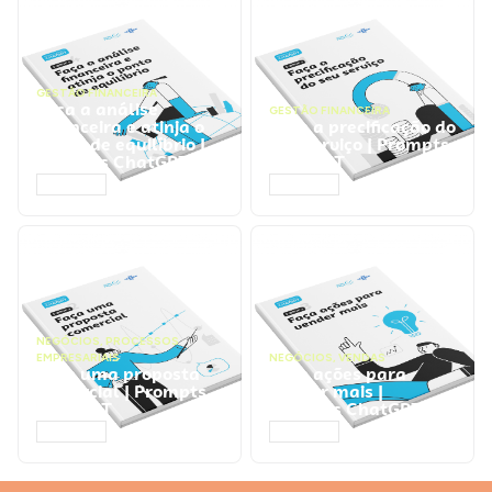
GESTÃO FINANCEIRA
Faça a análise
GESTÃO FINANCEIRA
financeira e atinja o
Faça a precificação do
ponto de equilíbrio |
seu serviço | Prompts
Prompts ChatGPT
ChatGPT
ACESSAR
ACESSAR
NEGÓCIOS
,
PROCESSOS
EMPRESARIAIS
NEGÓCIOS
,
VENDAS
Faça uma proposta
Faça ações para
comercial | Prompts
vender mais |
ChatGPT
Prompts ChatGPT
ACESSAR
ACESSAR