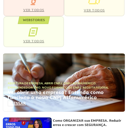
VER TODOS
VER TODOS
WEBSTORIES
VER TODOS
ABERTURA DE EMPRESA
,
ABRIR CNPJ
,
CNPJ ALFANUMÉRICO
,
EMPREENDEDORISMO
,
NOVO FORMATO DE CNPJ
,
RECEITA FEDERAL
Vai abrir uma empresa? Entenda como
funciona o novo CNPJ Alfanumérico
ACESSAR
Como ORGANIZAR sua EMPRESA. Reduzir
erros e crescer com SEGURANÇA.