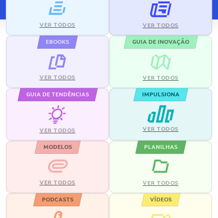
VER TODOS
VER TODOS
EBOOKS
GUIA DE INOVAÇÃO
VER TODOS
VER TODOS
GUIA DE TENDÊNCIAS
IMPULSIONA
VER TODOS
VER TODOS
MODELOS
PLANILHAS
VER TODOS
VER TODOS
PODCASTS
VÍDEOS