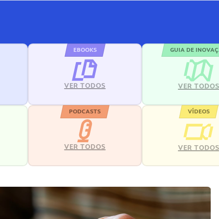
EBOOKS
GUIA DE INOVA
VER TODOS
VER TODO
PODCASTS
VÍDEOS
VER TODOS
VER TODO