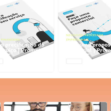
NEGÓCIOS
,
PROCESSOS
 FINANCEIRA
EMPRESARIAIS
 a precificação do
Faça uma propos
serviço | Prompts
comercial | Prom
tGPT
ChatGPT
AR
ACESSAR