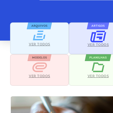
ARQUIVOS
ARTIGOS
VER TODOS
VER TODOS
MODELOS
PLANILHAS
VER TODOS
VER TODOS