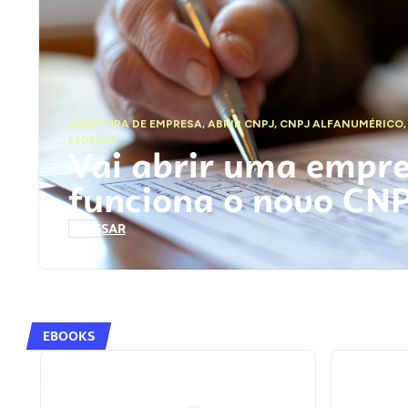
ABERTURA DE EMPRESA
,
ABRIR CNPJ
,
CNPJ ALFANUMÉRICO
FEDERAL
Vai abrir uma empr
funciona o novo CN
ACESSAR
EBOOKS