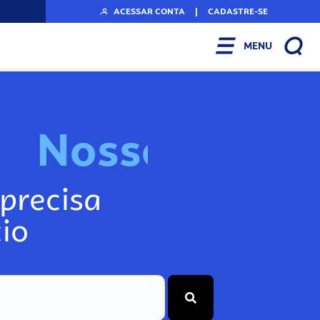
ACESSAR CONTA
|
CADASTRE-SE
MENU
N
o
s
s
o
s
I
n
f
o
g
precisa
io