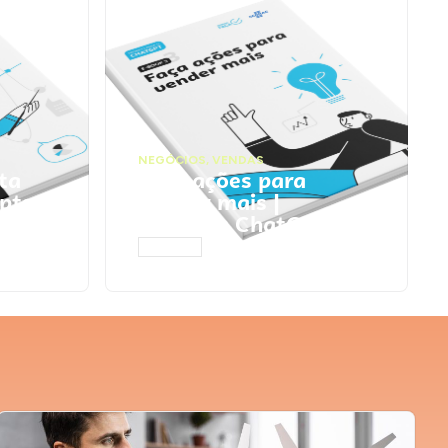
NEGÓCIOS
,
VENDAS
ta
Faça ações para
pts
vender mais |
Prompts ChatGPT
ACESSAR