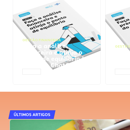
GESTÃO FINANCEIRA
Faça a análise
GESTÃO
financeira e atinja o
Faça
ponto de equilíbrio |
seu 
Prompts ChatGPT
Cha
ACESSAR
ACESS
ÚLTIMOS ARTIGOS