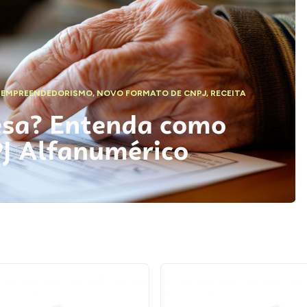
,
EMPREENDEDORISMO
,
NOVO FORMATO DE CNPJ
,
RECEITA
esa? Entenda como
PJ Alfanumérico