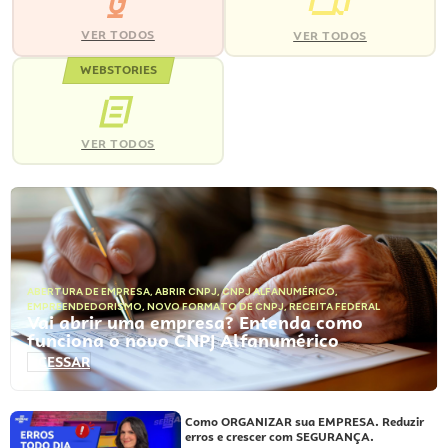
VER TODOS
VER TODOS
WEBSTORIES
VER TODOS
ABERTURA DE EMPRESA
,
ABRIR CNPJ
,
CNPJ ALFANUMÉRICO
,
EMPREENDEDORISMO
,
NOVO FORMATO DE CNPJ
,
RECEITA FEDERAL
Vai abrir uma empresa? Entenda como
funciona o novo CNPJ Alfanumérico
ACESSAR
Como ORGANIZAR sua EMPRESA. Reduzir
erros e crescer com SEGURANÇA.