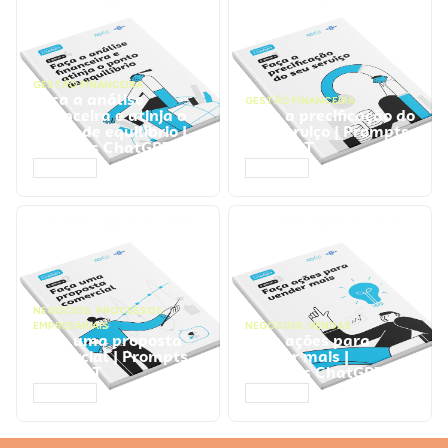
GESTÃO FINANCEIRA
Faça a análise
GESTÃO FINANCEIRA
financeira e atinja o
Faça a precificação do
ponto de equilíbrio |
seu serviço | Prompts
Prompts ChatGPT
ChatGPT
ACESSAR
ACESSAR
NEGÓCIOS
,
PROCESSOS
EMPRESARIAIS
NEGÓCIOS
,
VENDAS
Faça uma proposta
Faça ações para
comercial | Prompts
vender mais |
ChatGPT
Prompts ChatGPT
ACESSAR
ACESSAR