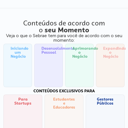
Conteúdos de acordo com
o
seu Momento
Veja o que o Sebrae tem para você de acordo com o seu
momento:
Iniciando
Desenvolvimento
Aprimorando
Expandindo
um
Pessoal
o
o
Negócio
Negócio
Negócio
CONTEÚDOS EXCLUSIVOS PARA
Para
Estudantes
Gestores
Startups
e
Públicos
Educadores