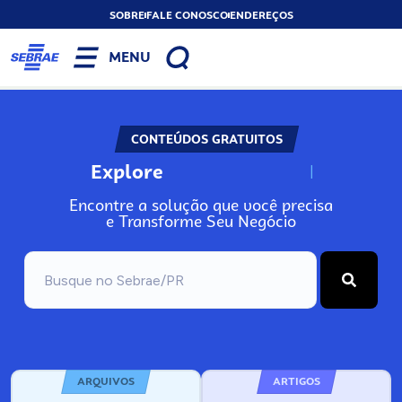
SOBRE
FALE CONOSCO
ENDEREÇOS
MENU
CONTEÚDOS GRATUITOS
Explore
N
o
s
s
o
s
A
Encontre a solução que você precisa
e Transforme Seu Negócio
ARQUIVOS
ARTIGOS