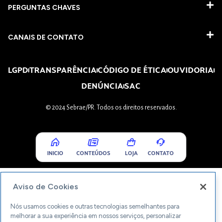
PERGUNTAS CHAVES​
CANAIS DE CONTATO
LGPD
TRANSPARÊNCIA
CÓDIGO DE ÉTICA
OUVIDORIA
DENÚNCIA
SAC
© 2024 Sebrae/PR. Todos os direitos reservados.
INICIO
CONTEÚDOS
LOJA
CONTATO
Aviso de Cookies
Nós usamos cookies e outras tecnologias semelhantes para
melhorar a sua experiência em nossos serviços, personalizar