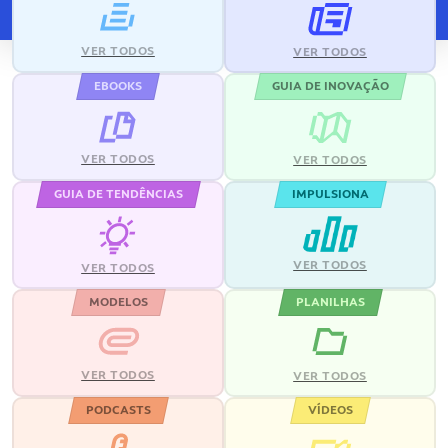
VER TODOS
VER TODOS
EBOOKS
GUIA DE INOVAÇÃO
VER TODOS
VER TODOS
GUIA DE TENDÊNCIAS
IMPULSIONA
VER TODOS
VER TODOS
MODELOS
PLANILHAS
VER TODOS
VER TODOS
PODCASTS
VÍDEOS