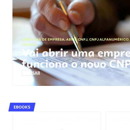
ABERTURA DE EMPRESA
,
ABRIR CNPJ
,
CNPJ ALFANUMÉRICO
FEDERAL
Vai abrir uma empr
funciona o novo CN
ACESSAR
EBOOKS