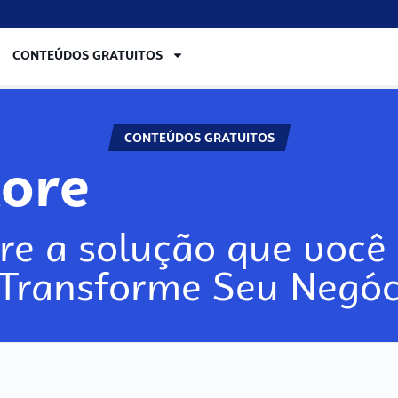
CONTEÚDOS GRATUITOS
CONTEÚDOS GRATUITOS
lore
re a solução que você 
 Transforme Seu Negóc