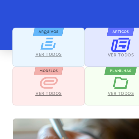
ARQUIVOS
ARTIGOS
VER TODOS
VER TODOS
MODELOS
PLANILHAS
VER TODOS
VER TODOS