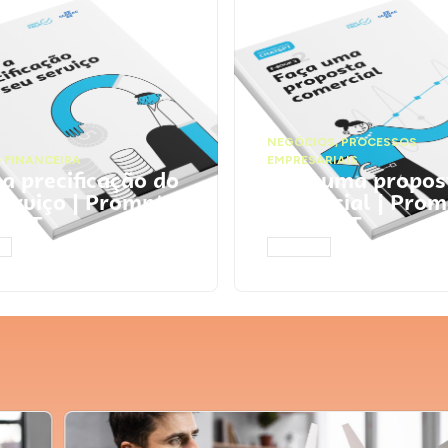
NEGÓCIOS
,
PROCESSOS
 FINANCEIRA
EMPRESARIAIS
 a precificação do
Faça uma propos
serviço | Prompts
comercial | Prom
tGPT
ChatGPT
AR
ACESSAR