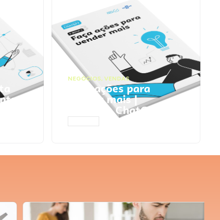
NEGÓCIOS
,
VENDAS
ta
Faça ações para
pts
vender mais |
Prompts ChatGPT
ACESSAR