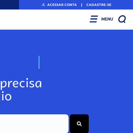
ACESSAR CONTA
|
CADASTRE-SE
MENU
N
o
s
s
o
s
A
r
precisa
io