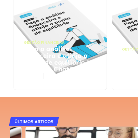
GESTÃO FINANCEIRA
Faça a análise
GESTÃO
financeira e atinja o
Faça
ponto de equilíbrio |
seu 
Prompts ChatGPT
Cha
ACESSAR
ACESS
ÚLTIMOS ARTIGOS