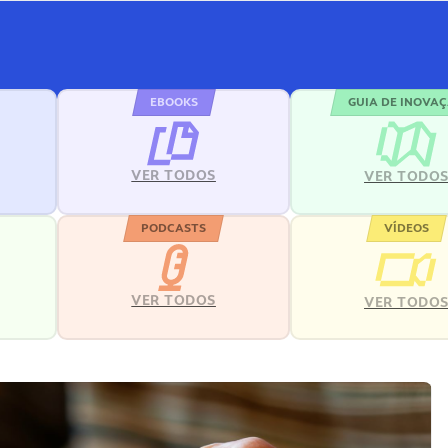
EBOOKS
GUIA DE INOVA
VER TODOS
VER TODO
PODCASTS
VÍDEOS
VER TODOS
VER TODO