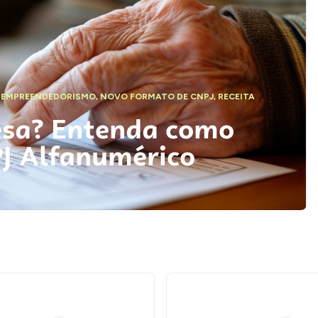
,
EMPREENDEDORISMO
,
NOVO FORMATO DE CNPJ
,
RECEITA
esa? Entenda como
PJ Alfanumérico