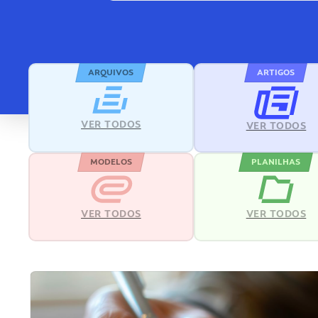
ARQUIVOS
ARTIGOS
VER TODOS
VER TODOS
MODELOS
PLANILHAS
VER TODOS
VER TODOS