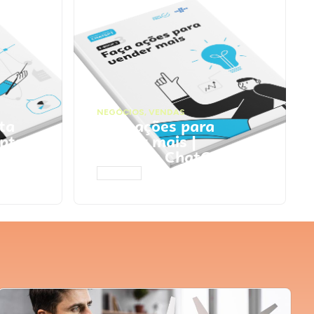
NEGÓCIOS
,
VENDAS
ta
Faça ações para
pts
vender mais |
Prompts ChatGPT
ACESSAR