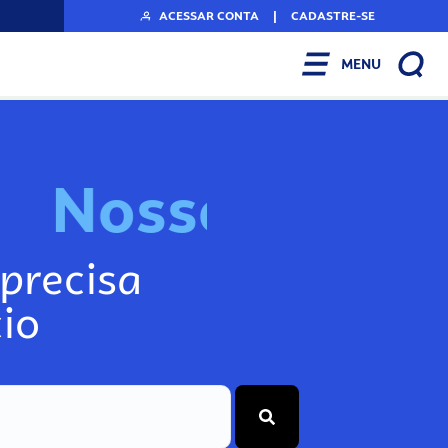
ACESSAR CONTA
|
CADASTRE-SE
MENU
N
o
s
s
o
s
I
n
f
o
g
precisa
io