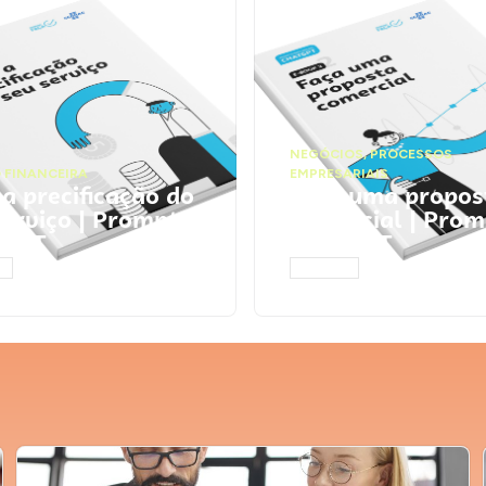
NEGÓCIOS
,
PROCESSOS
 FINANCEIRA
EMPRESARIAIS
 a precificação do
Faça uma propos
serviço | Prompts
comercial | Prom
tGPT
ChatGPT
AR
ACESSAR