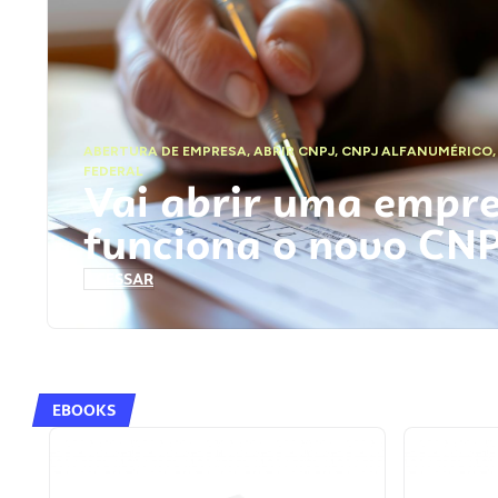
ABERTURA DE EMPRESA
,
ABRIR CNPJ
,
CNPJ ALFANUMÉRICO
FEDERAL
Vai abrir uma empr
funciona o novo CN
ACESSAR
EBOOKS