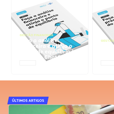
GESTÃO FINANCEIRA
Faça a análise
GESTÃO
financeira e atinja o
Faça
ponto de equilíbrio |
seu 
Prompts ChatGPT
Cha
ACESSAR
ACESS
ÚLTIMOS ARTIGOS