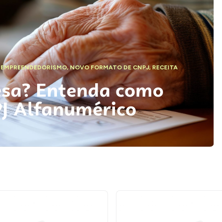
,
EMPREENDEDORISMO
,
NOVO FORMATO DE CNPJ
,
RECEITA
esa? Entenda como
PJ Alfanumérico