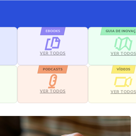
EBOOKS
GUIA DE INOVA
VER TODOS
VER TODO
PODCASTS
VÍDEOS
VER TODOS
VER TODO