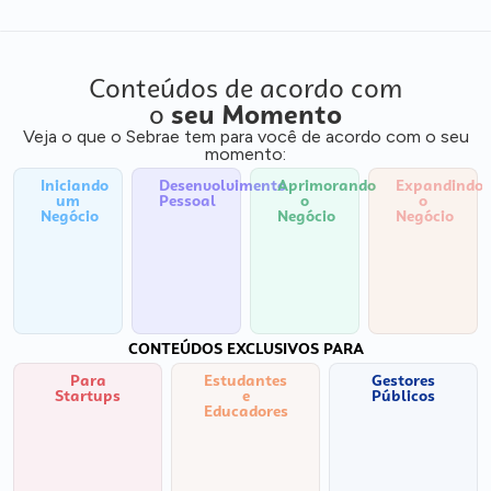
Conteúdos de acordo com
o
seu Momento
Veja o que o Sebrae tem para você de acordo com o seu
momento:
Iniciando
Desenvolvimento
Aprimorando
Expandindo
um
Pessoal
o
o
Negócio
Negócio
Negócio
CONTEÚDOS EXCLUSIVOS PARA
Para
Estudantes
Gestores
Startups
e
Públicos
Educadores