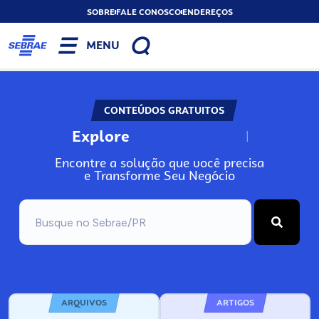
SOBRE
FALE CONOSCO
ENDEREÇOS
MENU
CONTEÚDOS GRATUITOS
Explore
N
o
s
s
o
s
A
Encontre a solução que você precisa
e Transforme Seu Negócio
ARQUIVOS
ARTIGOS