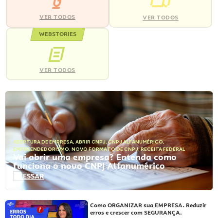
VER TODOS
VER TODOS
WEBSTORIES
VER TODOS
ABERTURA DE EMPRESA
,
ABRIR CNPJ
,
CNPJ ALFANUMÉRICO
,
EMPREENDEDORISMO
,
NOVO FORMATO DE CNPJ
,
RECEITA FEDERAL
Vai abrir uma empresa? Entenda como
funciona o novo CNPJ Alfanumérico
ACESSAR
Como ORGANIZAR sua EMPRESA. Reduzir
erros e crescer com SEGURANÇA.