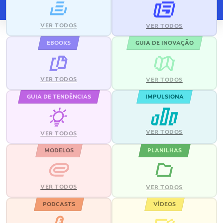
VER TODOS
VER TODOS
EBOOKS
GUIA DE INOVAÇÃO
VER TODOS
VER TODOS
GUIA DE TENDÊNCIAS
IMPULSIONA
VER TODOS
VER TODOS
MODELOS
PLANILHAS
VER TODOS
VER TODOS
PODCASTS
VÍDEOS