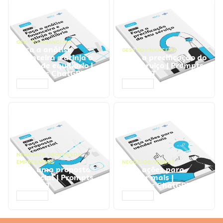
GESTÃO FINANCEIRA
Faça a análise
GESTÃO FINANCEIRA
financeira e atinja o
Faça a precificação do
ponto de equilíbrio |
seu serviço | Prompts
Prompts ChatGPT
ChatGPT
ACESSAR
ACESSAR
NEGÓCIOS
,
PROCESSOS
EMPRESARIAIS
NEGÓCIOS
,
VENDAS
Faça uma proposta
Faça ações para
comercial | Prompts
vender mais |
ChatGPT
Prompts ChatGPT
ACESSAR
ACESSAR