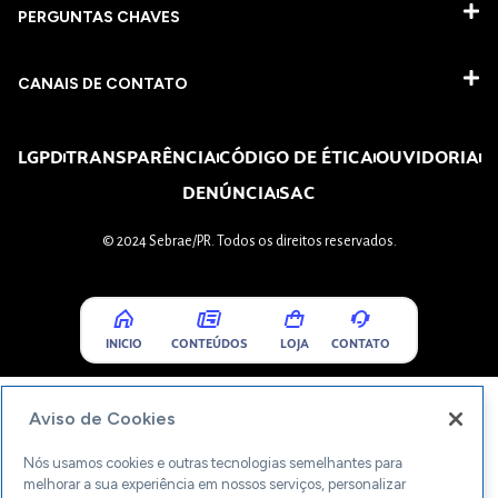
PERGUNTAS CHAVES​
CANAIS DE CONTATO
LGPD
TRANSPARÊNCIA
CÓDIGO DE ÉTICA
OUVIDORIA
DENÚNCIA
SAC
© 2024 Sebrae/PR. Todos os direitos reservados.
INICIO
CONTEÚDOS
LOJA
CONTATO
Aviso de Cookies
Nós usamos cookies e outras tecnologias semelhantes para
melhorar a sua experiência em nossos serviços, personalizar