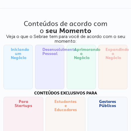
Conteúdos de acordo com
o
seu Momento
Veja o que o Sebrae tem para você de acordo com o seu
momento:
Iniciando
Desenvolvimento
Aprimorando
Expandindo
um
Pessoal
o
o
Negócio
Negócio
Negócio
CONTEÚDOS EXCLUSIVOS PARA
Para
Estudantes
Gestores
Startups
e
Públicos
Educadores