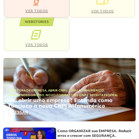
VER TODOS
VER TODOS
WEBSTORIES
VER TODOS
ABERTURA DE EMPRESA
,
ABRIR CNPJ
,
CNPJ ALFANUMÉRICO
,
EMPREENDEDORISMO
,
NOVO FORMATO DE CNPJ
,
RECEITA FEDERAL
Vai abrir uma empresa? Entenda como
funciona o novo CNPJ Alfanumérico
ACESSAR
Como ORGANIZAR sua EMPRESA. Reduzir
erros e crescer com SEGURANÇA.