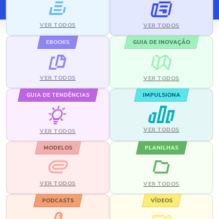
VER TODOS
VER TODOS
EBOOKS
GUIA DE INOVAÇÃO
VER TODOS
VER TODOS
GUIA DE TENDÊNCIAS
IMPULSIONA
VER TODOS
VER TODOS
MODELOS
PLANILHAS
VER TODOS
VER TODOS
PODCASTS
VÍDEOS