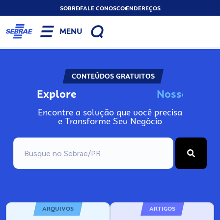
SOBRE
FALE CONOSCO
ENDEREÇOS
MENU
CONTEÚDOS GRATUITOS
Explore
N
o
s
s
o
s
I
n
f
o
Encontre a solução que você precisa
e Transforme Seu Negócio
ARQUIVOS
ARTIGOS