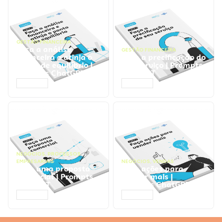
GESTÃO FINANCEIRA
Faça a análise
GESTÃO FINANCEIRA
financeira e atinja o
Faça a precificação do
ponto de equilíbrio |
seu serviço | Prompts
Prompts ChatGPT
ChatGPT
ACESSAR
ACESSAR
NEGÓCIOS
,
PROCESSOS
EMPRESARIAIS
NEGÓCIOS
,
VENDAS
Faça uma proposta
Faça ações para
comercial | Prompts
vender mais |
ChatGPT
Prompts ChatGPT
ACESSAR
ACESSAR