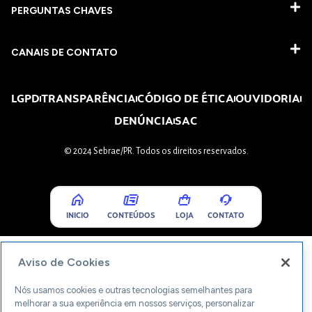
PERGUNTAS CHAVES​
CANAIS DE CONTATO
LGPD
TRANSPARÊNCIA
CÓDIGO DE ÉTICA
OUVIDORIA
DENÚNCIA
SAC
© 2024 Sebrae/PR. Todos os direitos reservados.
INICIO
CONTEÚDOS
LOJA
CONTATO
Aviso de Cookies
Nós usamos cookies e outras tecnologias semelhantes para
melhorar a sua experiência em nossos serviços, personalizar