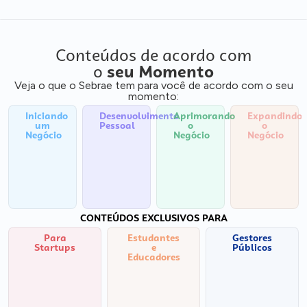
Conteúdos de acordo com
o
seu Momento
Veja o que o Sebrae tem para você de acordo com o seu
momento:
Iniciando
Desenvolvimento
Aprimorando
Expandindo
um
Pessoal
o
o
Negócio
Negócio
Negócio
CONTEÚDOS EXCLUSIVOS PARA
Para
Estudantes
Gestores
Startups
e
Públicos
Educadores