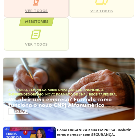
VER TODOS
VER TODOS
WEBSTORIES
VER TODOS
ABERTURA DE EMPRESA
,
ABRIR CNPJ
,
CNPJ ALFANUMÉRICO
,
EMPREENDEDORISMO
,
NOVO FORMATO DE CNPJ
,
RECEITA FEDERAL
Vai abrir uma empresa? Entenda como
funciona o novo CNPJ Alfanumérico
ACESSAR
Como ORGANIZAR sua EMPRESA. Reduzir
erros e crescer com SEGURANÇA.