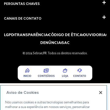
PERGUNTAS CHAVES​
CANAIS DE CONTATO
LGPD
TRANSPARÊNCIA
CÓDIGO DE ÉTICA
OUVIDORIA
DENÚNCIA
SAC
© 2024 Sebrae/PR. Todos os direitos reservados.
INICIO
CONTEÚDOS
LOJA
CONTATO
Aviso de Cookies
Nós usamos cookies e outras tecnologias semelhantes para
melhorar a sua experiência em nossos serviços, personalizar