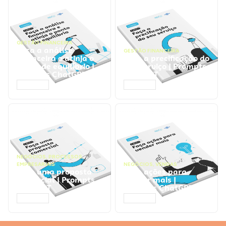
GESTÃO FINANCEIRA
Faça a análise
GESTÃO FINANCEIRA
financeira e atinja o
Faça a precificação do
ponto de equilíbrio |
seu serviço | Prompts
Prompts ChatGPT
ChatGPT
ACESSAR
ACESSAR
NEGÓCIOS
,
PROCESSOS
EMPRESARIAIS
NEGÓCIOS
,
VENDAS
Faça uma proposta
Faça ações para
comercial | Prompts
vender mais |
ChatGPT
Prompts ChatGPT
ACESSAR
ACESSAR