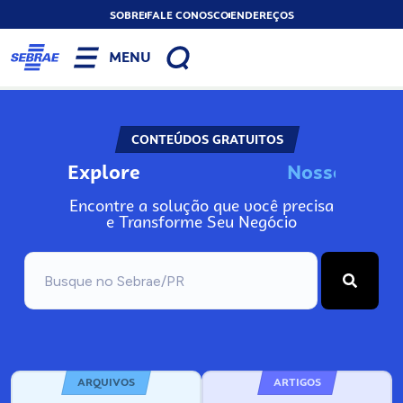
SOBRE
FALE CONOSCO
ENDEREÇOS
MENU
CONTEÚDOS GRATUITOS
Explore
N
o
s
s
o
s
I
n
f
o
Encontre a solução que você precisa
e Transforme Seu Negócio
ARQUIVOS
ARTIGOS