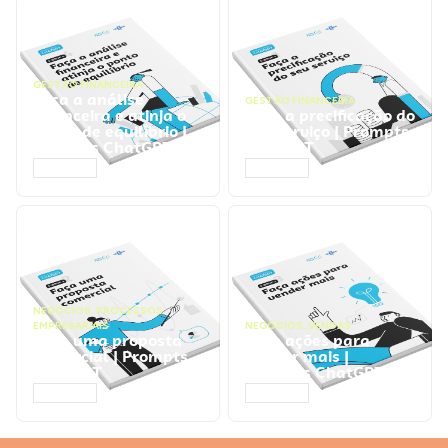
GESTÃO FINANCEIRA
Faça a análise
GESTÃO FINANCEIRA
financeira e atinja o
Faça a precificação do
ponto de equilíbrio |
seu serviço | Prompts
Prompts ChatGPT
ChatGPT
ACESSAR
ACESSAR
NEGÓCIOS
,
PROCESSOS
EMPRESARIAIS
NEGÓCIOS
,
VENDAS
Faça uma proposta
Faça ações para
comercial | Prompts
vender mais |
ChatGPT
Prompts ChatGPT
ACESSAR
ACESSAR