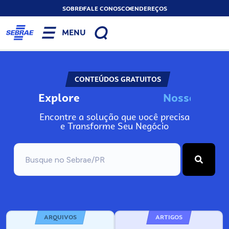
SOBRE
FALE CONOSCO
ENDEREÇOS
MENU
CONTEÚDOS GRATUITOS
Explore
N
o
s
s
o
s
I
n
f
o
Encontre a solução que você precisa
e Transforme Seu Negócio
ARQUIVOS
ARTIGOS