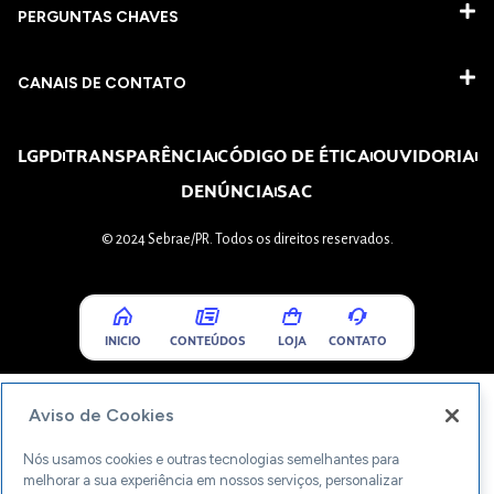
PERGUNTAS CHAVES​
CANAIS DE CONTATO
LGPD
TRANSPARÊNCIA
CÓDIGO DE ÉTICA
OUVIDORIA
DENÚNCIA
SAC
© 2024 Sebrae/PR. Todos os direitos reservados.
INICIO
CONTEÚDOS
LOJA
CONTATO
Aviso de Cookies
Nós usamos cookies e outras tecnologias semelhantes para
melhorar a sua experiência em nossos serviços, personalizar