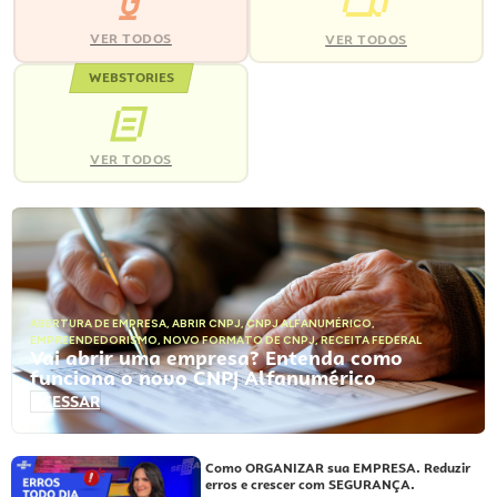
VER TODOS
VER TODOS
WEBSTORIES
VER TODOS
ABERTURA DE EMPRESA
,
ABRIR CNPJ
,
CNPJ ALFANUMÉRICO
,
EMPREENDEDORISMO
,
NOVO FORMATO DE CNPJ
,
RECEITA FEDERAL
Vai abrir uma empresa? Entenda como
funciona o novo CNPJ Alfanumérico
ACESSAR
Como ORGANIZAR sua EMPRESA. Reduzir
erros e crescer com SEGURANÇA.