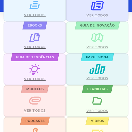
VER TODOS
VER TODOS
EBOOKS
GUIA DE INOVAÇÃO
VER TODOS
VER TODOS
GUIA DE TENDÊNCIAS
IMPULSIONA
VER TODOS
VER TODOS
MODELOS
PLANILHAS
VER TODOS
VER TODOS
PODCASTS
VÍDEOS