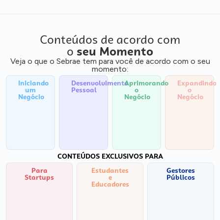
Conteúdos de acordo com
o
seu Momento
Veja o que o Sebrae tem para você de acordo com o seu
momento:
Iniciando
Desenvolvimento
Aprimorando
Expandindo
um
Pessoal
o
o
Negócio
Negócio
Negócio
CONTEÚDOS EXCLUSIVOS PARA
Para
Estudantes
Gestores
Startups
e
Públicos
Educadores