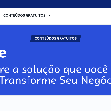
CONTEÚDOS GRATUITOS
CONTEÚDOS GRATUITOS
lore
re a solução que você 
 Transforme Seu Negóc