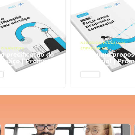
NEGÓCIOS
,
PROCESSOS
 FINANCEIRA
EMPRESARIAIS
 a precificação do
Faça uma propos
serviço | Prompts
comercial | Prom
tGPT
ChatGPT
AR
ACESSAR