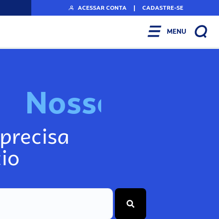
ACESSAR CONTA
|
CADASTRE-SE
MENU
N
o
n
f
s
s
s
o
I
A
o
s
precisa
io