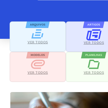
ARQUIVOS
ARTIGOS
VER TODOS
VER TODOS
MODELOS
PLANILHAS
VER TODOS
VER TODOS