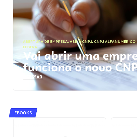
ABERTURA DE EMPRESA
,
ABRIR CNPJ
,
CNPJ ALFANUMÉRICO
FEDERAL
Vai abrir uma empr
funciona o novo CN
ACESSAR
EBOOKS