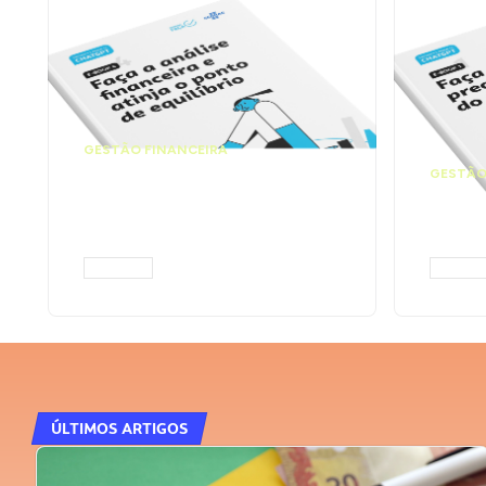
GESTÃO FINANCEIRA
Faça a análise
GESTÃO
financeira e atinja o
Faça
ponto de equilíbrio |
seu 
Prompts ChatGPT
Cha
ACESSAR
ACESS
ÚLTIMOS ARTIGOS