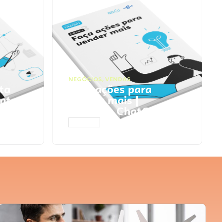
NEGÓCIOS
,
VENDAS
ta
Faça ações para
pts
vender mais |
Prompts ChatGPT
ACESSAR