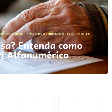
,
EMPREENDEDORISMO
,
NOVO FORMATO DE CNPJ
,
RECEITA
esa? Entenda como
PJ Alfanumérico