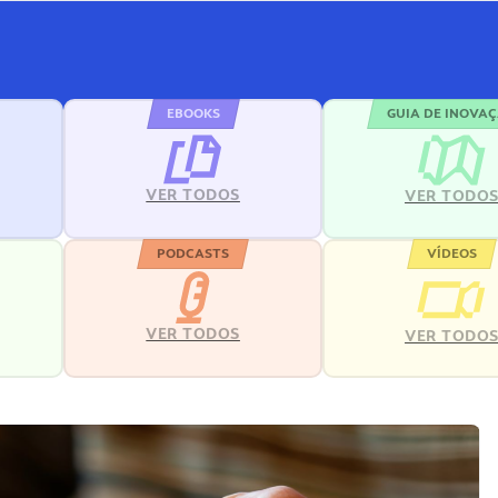
EBOOKS
GUIA DE INOVA
VER TODOS
VER TODO
PODCASTS
VÍDEOS
VER TODOS
VER TODO