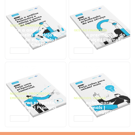
GESTÃO FINANCEIRA
Faça a análise
GESTÃO FINANCEIRA
financeira e atinja o
Faça a precificação do
ponto de equilíbrio |
seu serviço | Prompts
Prompts ChatGPT
ChatGPT
ACESSAR
ACESSAR
NEGÓCIOS
,
PROCESSOS
EMPRESARIAIS
NEGÓCIOS
,
VENDAS
Faça uma proposta
Faça ações para
comercial | Prompts
vender mais |
ChatGPT
Prompts ChatGPT
ACESSAR
ACESSAR