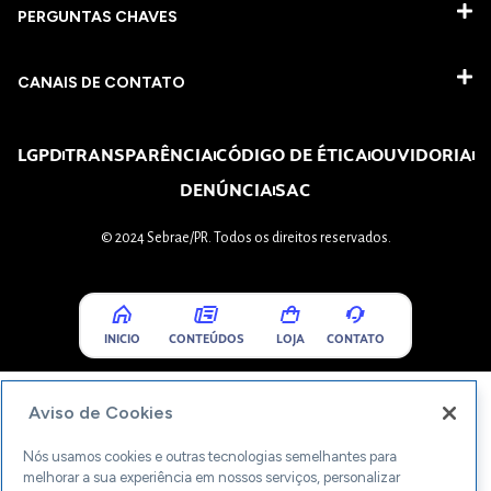
PERGUNTAS CHAVES​
CANAIS DE CONTATO
LGPD
TRANSPARÊNCIA
CÓDIGO DE ÉTICA
OUVIDORIA
DENÚNCIA
SAC
© 2024 Sebrae/PR. Todos os direitos reservados.
INICIO
CONTEÚDOS
LOJA
CONTATO
Aviso de Cookies
Nós usamos cookies e outras tecnologias semelhantes para
melhorar a sua experiência em nossos serviços, personalizar