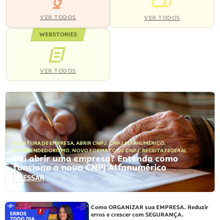
VER TODOS
VER TODOS
WEBSTORIES
VER TODOS
ABERTURA DE EMPRESA
,
ABRIR CNPJ
,
CNPJ ALFANUMÉRICO
,
EMPREENDEDORISMO
,
NOVO FORMATO DE CNPJ
,
RECEITA FEDERAL
Vai abrir uma empresa? Entenda como
funciona o novo CNPJ Alfanumérico
ACESSAR
Como ORGANIZAR sua EMPRESA. Reduzir
erros e crescer com SEGURANÇA.