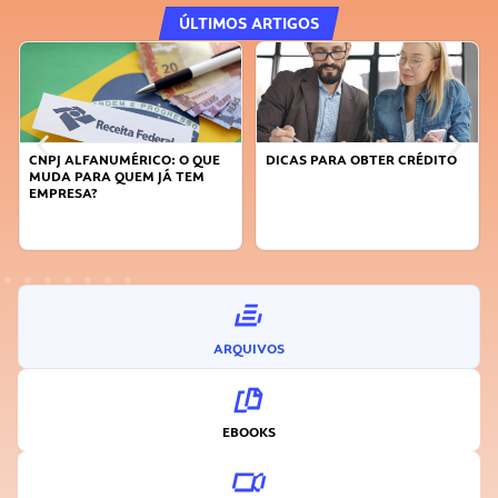
ÚLTIMOS ARTIGOS
O: O QUE
DICAS PARA OBTER CRÉDITO
FAÇA A DIFERENÇA: SE
JÁ TEM
SUSTENTÁVEL, SEJA
INOVADOR
ARQUIVOS
EBOOKS