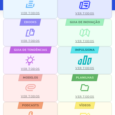
VER TODOS
VER TODOS
EBOOKS
GUIA DE INOVAÇÃO
VER TODOS
VER TODOS
GUIA DE TENDÊNCIAS
IMPULSIONA
VER TODOS
VER TODOS
MODELOS
PLANILHAS
VER TODOS
VER TODOS
PODCASTS
VÍDEOS