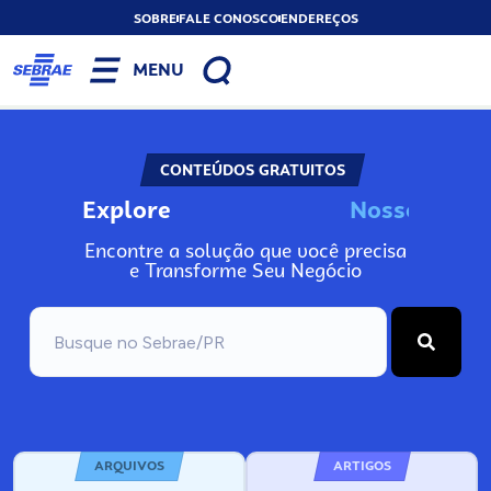
SOBRE
FALE CONOSCO
ENDEREÇOS
MENU
CONTEÚDOS GRATUITOS
Explore
N
o
s
s
o
s
A
Encontre a solução que você precisa
e Transforme Seu Negócio
ARQUIVOS
ARTIGOS