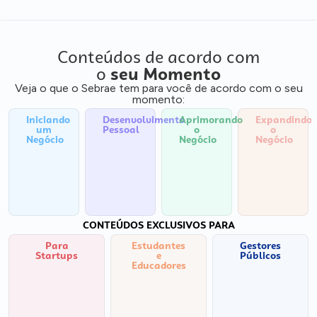
Conteúdos de acordo com
o
seu Momento
Veja o que o Sebrae tem para você de acordo com o seu
momento:
Iniciando
Desenvolvimento
Aprimorando
Expandindo
um
Pessoal
o
o
Negócio
Negócio
Negócio
CONTEÚDOS EXCLUSIVOS PARA
Para
Estudantes
Gestores
Startups
e
Públicos
Educadores