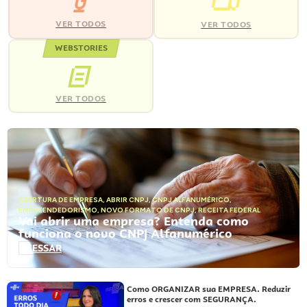
VER TODOS
VER TODOS
WEBSTORIES
VER TODOS
ABERTURA DE EMPRESA
,
ABRIR CNPJ
,
CNPJ ALFANUMÉRICO
,
EMPREENDEDORISMO
,
NOVO FORMATO DE CNPJ
,
RECEITA FEDERAL
Vai abrir uma empresa? Entenda como
funciona o novo CNPJ Alfanumérico
ACESSAR
Como ORGANIZAR sua EMPRESA. Reduzir
erros e crescer com SEGURANÇA.