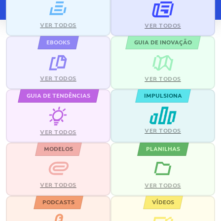
VER TODOS
VER TODOS
EBOOKS
GUIA DE INOVAÇÃO
VER TODOS
VER TODOS
GUIA DE TENDÊNCIAS
IMPULSIONA
VER TODOS
VER TODOS
MODELOS
PLANILHAS
VER TODOS
VER TODOS
PODCASTS
VÍDEOS