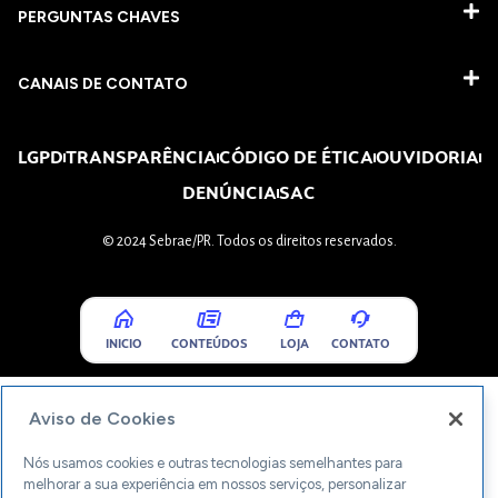
PERGUNTAS CHAVES​
CANAIS DE CONTATO
LGPD
TRANSPARÊNCIA
CÓDIGO DE ÉTICA
OUVIDORIA
DENÚNCIA
SAC
© 2024 Sebrae/PR. Todos os direitos reservados.
INICIO
CONTEÚDOS
LOJA
CONTATO
Aviso de Cookies
Nós usamos cookies e outras tecnologias semelhantes para
melhorar a sua experiência em nossos serviços, personalizar