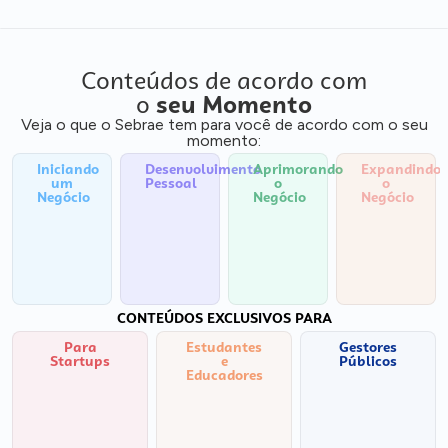
Conteúdos de acordo com
o
seu Momento
Veja o que o Sebrae tem para você de acordo com o seu
momento:
Iniciando
Desenvolvimento
Aprimorando
Expandindo
um
Pessoal
o
o
Negócio
Negócio
Negócio
CONTEÚDOS EXCLUSIVOS PARA
Para
Estudantes
Gestores
Startups
e
Públicos
Educadores