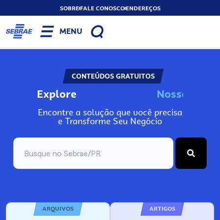
SOBRE
FALE CONOSCO
ENDEREÇOS
MENU
CONTEÚDOS GRATUITOS
Explore
N
o
s
s
o
s
I
n
f
o
Encontre a solução que você precisa
e Transforme Seu Negócio
ARQUIVOS
ARTIGOS