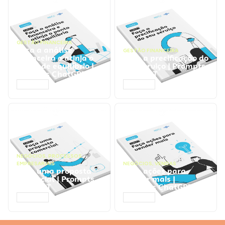
GESTÃO FINANCEIRA
Faça a análise
GESTÃO FINANCEIRA
financeira e atinja o
Faça a precificação do
ponto de equilíbrio |
seu serviço | Prompts
Prompts ChatGPT
ChatGPT
ACESSAR
ACESSAR
NEGÓCIOS
,
PROCESSOS
EMPRESARIAIS
NEGÓCIOS
,
VENDAS
Faça uma proposta
Faça ações para
comercial | Prompts
vender mais |
ChatGPT
Prompts ChatGPT
ACESSAR
ACESSAR