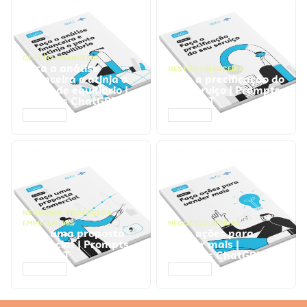
GESTÃO FINANCEIRA
Faça a análise
GESTÃO FINANCEIRA
financeira e atinja o
Faça a precificação do
ponto de equilíbrio |
seu serviço | Prompts
Prompts ChatGPT
ChatGPT
ACESSAR
ACESSAR
NEGÓCIOS
,
PROCESSOS
EMPRESARIAIS
NEGÓCIOS
,
VENDAS
Faça uma proposta
Faça ações para
comercial | Prompts
vender mais |
ChatGPT
Prompts ChatGPT
ACESSAR
ACESSAR