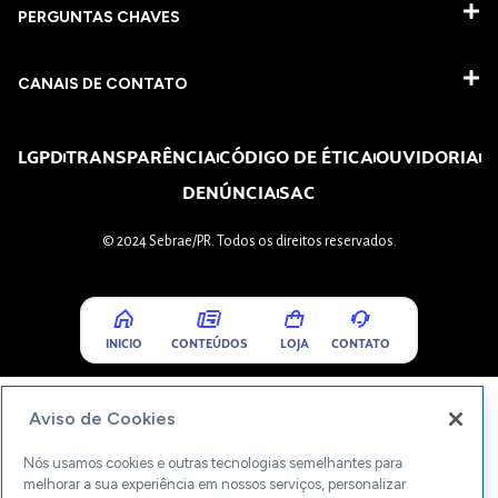
PERGUNTAS CHAVES​
CANAIS DE CONTATO
LGPD
TRANSPARÊNCIA
CÓDIGO DE ÉTICA
OUVIDORIA
DENÚNCIA
SAC
© 2024 Sebrae/PR. Todos os direitos reservados.
INICIO
CONTEÚDOS
LOJA
CONTATO
Aviso de Cookies
Nós usamos cookies e outras tecnologias semelhantes para
melhorar a sua experiência em nossos serviços, personalizar