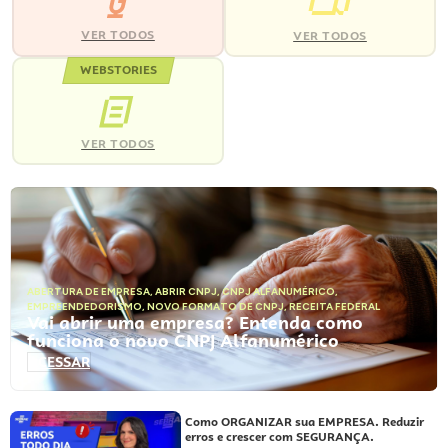
VER TODOS
VER TODOS
WEBSTORIES
VER TODOS
ABERTURA DE EMPRESA
,
ABRIR CNPJ
,
CNPJ ALFANUMÉRICO
,
EMPREENDEDORISMO
,
NOVO FORMATO DE CNPJ
,
RECEITA FEDERAL
Vai abrir uma empresa? Entenda como
funciona o novo CNPJ Alfanumérico
ACESSAR
Como ORGANIZAR sua EMPRESA. Reduzir
erros e crescer com SEGURANÇA.