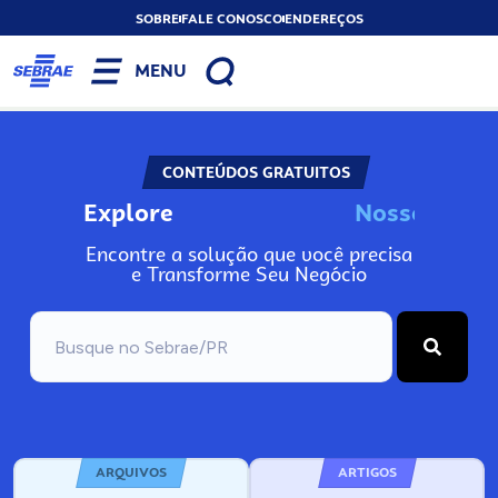
SOBRE
FALE CONOSCO
ENDEREÇOS
MENU
CONTEÚDOS GRATUITOS
Explore
o
s
s
o
s
I
n
N
N
Encontre a solução que você precisa
e Transforme Seu Negócio
ARQUIVOS
ARTIGOS