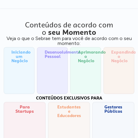
Conteúdos de acordo com
o
seu Momento
Veja o que o Sebrae tem para você de acordo com o seu
momento:
Iniciando
Desenvolvimento
Aprimorando
Expandindo
um
Pessoal
o
o
Negócio
Negócio
Negócio
CONTEÚDOS EXCLUSIVOS PARA
Para
Estudantes
Gestores
Startups
e
Públicos
Educadores