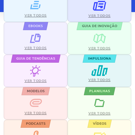
VER TODOS
VER TODOS
EBOOKS
GUIA DE INOVAÇÃO
VER TODOS
VER TODOS
GUIA DE TENDÊNCIAS
IMPULSIONA
VER TODOS
VER TODOS
MODELOS
PLANILHAS
VER TODOS
VER TODOS
PODCASTS
VÍDEOS