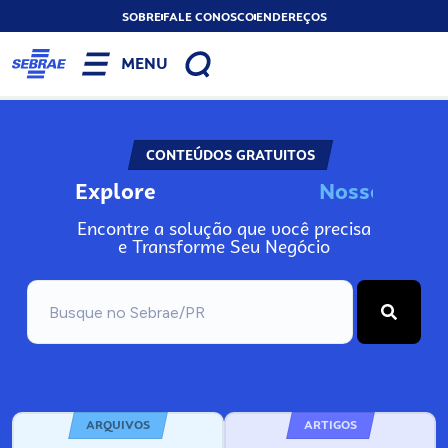
SOBRE
FALE CONOSCO
ENDEREÇOS
MENU
CONTEÚDOS GRATUITOS
Explore
N
o
s
s
o
s
A
Encontre a solução que você precisa
e Transforme Seu Negócio
ARQUIVOS
ARTIGOS