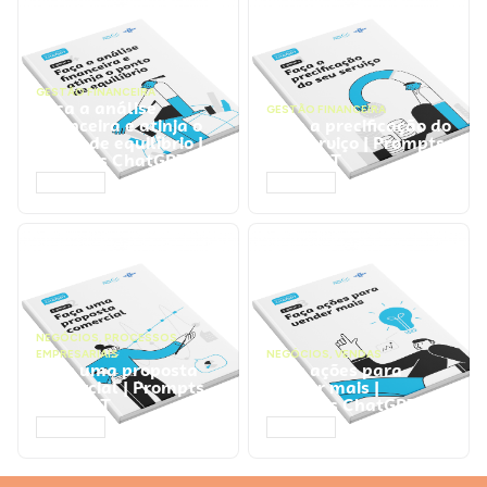
GESTÃO FINANCEIRA
Faça a análise
GESTÃO FINANCEIRA
financeira e atinja o
Faça a precificação do
ponto de equilíbrio |
seu serviço | Prompts
Prompts ChatGPT
ChatGPT
ACESSAR
ACESSAR
NEGÓCIOS
,
PROCESSOS
EMPRESARIAIS
NEGÓCIOS
,
VENDAS
Faça uma proposta
Faça ações para
comercial | Prompts
vender mais |
ChatGPT
Prompts ChatGPT
ACESSAR
ACESSAR