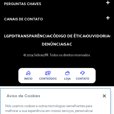
PERGUNTAS CHAVES​
CANAIS DE CONTATO
LGPD
TRANSPARÊNCIA
CÓDIGO DE ÉTICA
OUVIDORIA
DENÚNCIA
SAC
© 2024 Sebrae/PR. Todos os direitos reservados.
INICIO
CONTEÚDOS
LOJA
CONTATO
Aviso de Cookies
Nós usamos cookies e outras tecnologias semelhantes para
melhorar a sua experiência em nossos serviços, personalizar