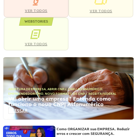
VER TODOS
VER TODOS
WEBSTORIES
VER TODOS
ABERTURA DE EMPRESA
,
ABRIR CNPJ
,
CNPJ ALFANUMÉRICO
,
EMPREENDEDORISMO
,
NOVO FORMATO DE CNPJ
,
RECEITA FEDERAL
Vai abrir uma empresa? Entenda como
funciona o novo CNPJ Alfanumérico
ACESSAR
Como ORGANIZAR sua EMPRESA. Reduzir
erros e crescer com SEGURANÇA.