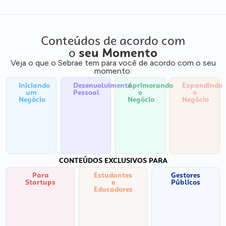
Conteúdos de acordo com
o
seu Momento
Veja o que o Sebrae tem para você de acordo com o seu
momento:
Iniciando
Desenvolvimento
Aprimorando
Expandindo
um
Pessoal
o
o
Negócio
Negócio
Negócio
CONTEÚDOS EXCLUSIVOS PARA
Para
Estudantes
Gestores
Startups
e
Públicos
Educadores