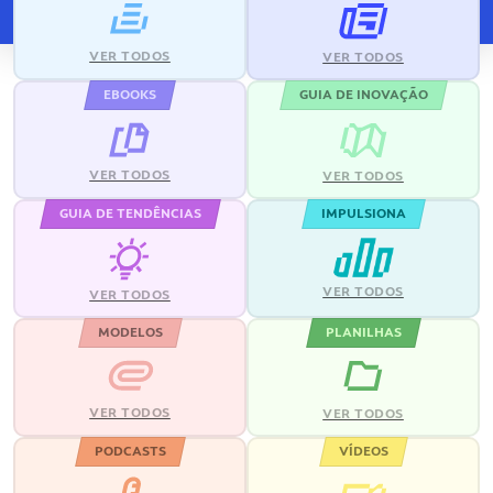
VER TODOS
VER TODOS
EBOOKS
GUIA DE INOVAÇÃO
VER TODOS
VER TODOS
GUIA DE TENDÊNCIAS
IMPULSIONA
VER TODOS
VER TODOS
MODELOS
PLANILHAS
VER TODOS
VER TODOS
PODCASTS
VÍDEOS