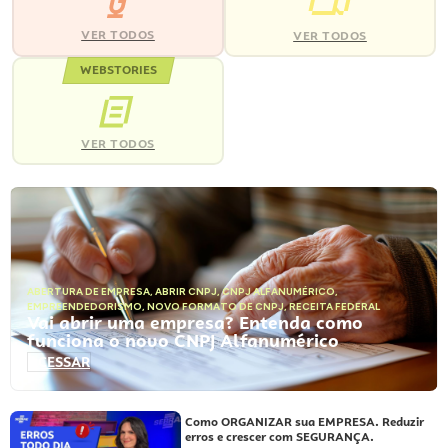
VER TODOS
VER TODOS
WEBSTORIES
VER TODOS
ABERTURA DE EMPRESA
,
ABRIR CNPJ
,
CNPJ ALFANUMÉRICO
,
EMPREENDEDORISMO
,
NOVO FORMATO DE CNPJ
,
RECEITA FEDERAL
Vai abrir uma empresa? Entenda como
funciona o novo CNPJ Alfanumérico
ACESSAR
Como ORGANIZAR sua EMPRESA. Reduzir
erros e crescer com SEGURANÇA.