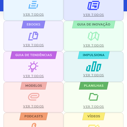
VER TODOS
VER TODOS
EBOOKS
GUIA DE INOVAÇÃO
VER TODOS
VER TODOS
GUIA DE TENDÊNCIAS
IMPULSIONA
VER TODOS
VER TODOS
MODELOS
PLANILHAS
VER TODOS
VER TODOS
PODCASTS
VÍDEOS