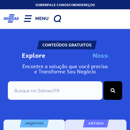
SOBRE
FALE CONOSCO
ENDEREÇOS
MENU
CONTEÚDOS GRATUITOS
Explore
N
o
s
s
o
s
I
n
f
o
Encontre a solução que você precisa
e Transforme Seu Negócio
ARQUIVOS
ARTIGOS