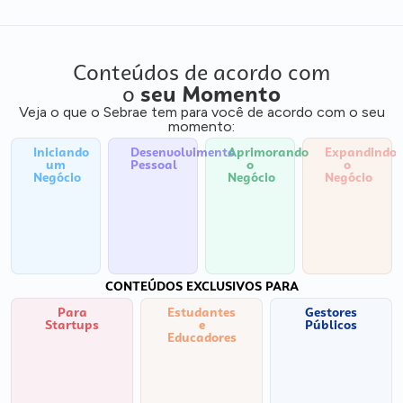
Conteúdos de acordo com
o
seu Momento
Veja o que o Sebrae tem para você de acordo com o seu
momento:
Iniciando
Desenvolvimento
Aprimorando
Expandindo
um
Pessoal
o
o
Negócio
Negócio
Negócio
CONTEÚDOS EXCLUSIVOS PARA
Para
Estudantes
Gestores
Startups
e
Públicos
Educadores