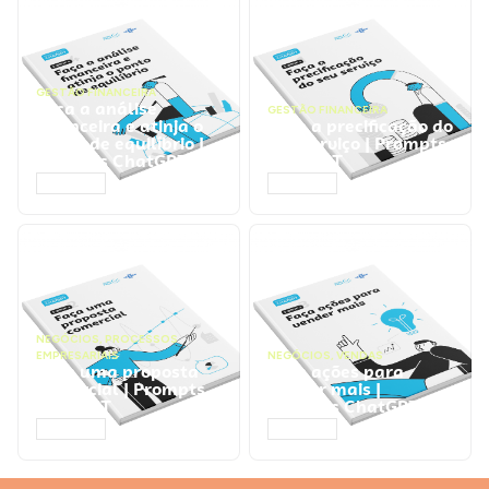
GESTÃO FINANCEIRA
Faça a análise
GESTÃO FINANCEIRA
financeira e atinja o
Faça a precificação do
ponto de equilíbrio |
seu serviço | Prompts
Prompts ChatGPT
ChatGPT
ACESSAR
ACESSAR
NEGÓCIOS
,
PROCESSOS
EMPRESARIAIS
NEGÓCIOS
,
VENDAS
Faça uma proposta
Faça ações para
comercial | Prompts
vender mais |
ChatGPT
Prompts ChatGPT
ACESSAR
ACESSAR