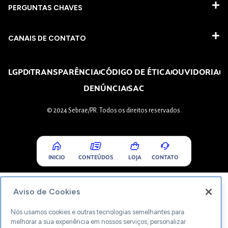
PERGUNTAS CHAVES​
CANAIS DE CONTATO
LGPD
TRANSPARÊNCIA
CÓDIGO DE ÉTICA
OUVIDORIA
DENÚNCIA
SAC
© 2024 Sebrae/PR. Todos os direitos reservados.
INICIO
CONTEÚDOS
LOJA
CONTATO
Aviso de Cookies
Nós usamos cookies e outras tecnologias semelhantes para
melhorar a sua experiência em nossos serviços, personalizar