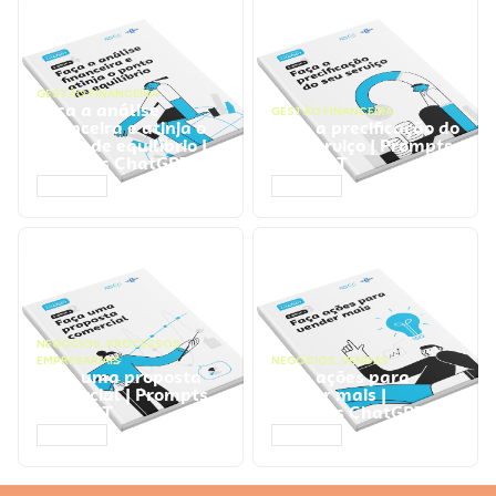
GESTÃO FINANCEIRA
Faça a análise
GESTÃO FINANCEIRA
financeira e atinja o
Faça a precificação do
ponto de equilíbrio |
seu serviço | Prompts
Prompts ChatGPT
ChatGPT
ACESSAR
ACESSAR
NEGÓCIOS
,
PROCESSOS
EMPRESARIAIS
NEGÓCIOS
,
VENDAS
Faça uma proposta
Faça ações para
comercial | Prompts
vender mais |
ChatGPT
Prompts ChatGPT
ACESSAR
ACESSAR