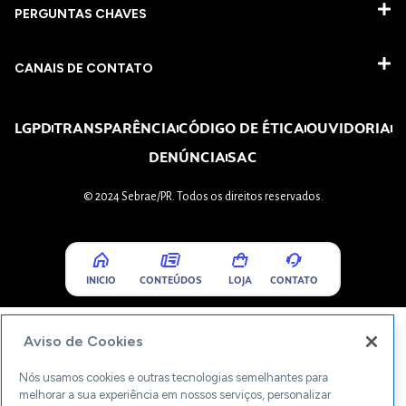
PERGUNTAS CHAVES​
CANAIS DE CONTATO
LGPD
TRANSPARÊNCIA
CÓDIGO DE ÉTICA
OUVIDORIA
DENÚNCIA
SAC
© 2024 Sebrae/PR. Todos os direitos reservados.
INICIO
CONTEÚDOS
LOJA
CONTATO
Aviso de Cookies
Nós usamos cookies e outras tecnologias semelhantes para
melhorar a sua experiência em nossos serviços, personalizar