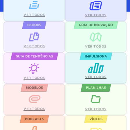
VER TODOS
VER TODOS
EBOOKS
GUIA DE INOVAÇÃO
VER TODOS
VER TODOS
GUIA DE TENDÊNCIAS
IMPULSIONA
VER TODOS
VER TODOS
MODELOS
PLANILHAS
VER TODOS
VER TODOS
PODCASTS
VÍDEOS