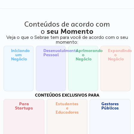
Conteúdos de acordo com
o
seu Momento
Veja o que o Sebrae tem para você de acordo com o seu
momento:
Iniciando
Desenvolvimento
Aprimorando
Expandindo
um
Pessoal
o
o
Negócio
Negócio
Negócio
CONTEÚDOS EXCLUSIVOS PARA
Para
Estudantes
Gestores
Startups
e
Públicos
Educadores