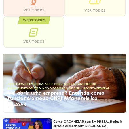
VER TODOS
VER TODOS
WEBSTORIES
VER TODOS
ABERTURA DE EMPRESA
,
ABRIR CNPJ
,
CNPJ ALFANUMÉRICO
,
EMPREENDEDORISMO
,
NOVO FORMATO DE CNPJ
,
RECEITA FEDERAL
Vai abrir uma empresa? Entenda como
funciona o novo CNPJ Alfanumérico
ACESSAR
Como ORGANIZAR sua EMPRESA. Reduzir
erros e crescer com SEGURANÇA.