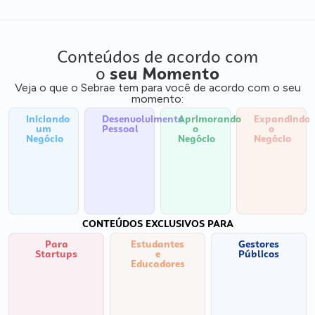
Conteúdos de acordo com
o
seu Momento
Veja o que o Sebrae tem para você de acordo com o seu
momento:
Iniciando
Desenvolvimento
Aprimorando
Expandindo
um
Pessoal
o
o
Negócio
Negócio
Negócio
CONTEÚDOS EXCLUSIVOS PARA
Para
Estudantes
Gestores
Startups
e
Públicos
Educadores