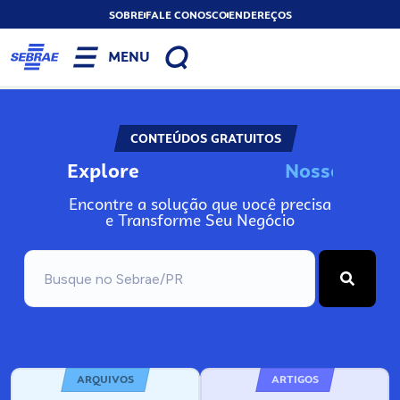
SOBRE
FALE CONOSCO
ENDEREÇOS
MENU
CONTEÚDOS GRATUITOS
Explore
N
o
s
s
o
s
I
n
f
o
Encontre a solução que você precisa
e Transforme Seu Negócio
ARQUIVOS
ARTIGOS