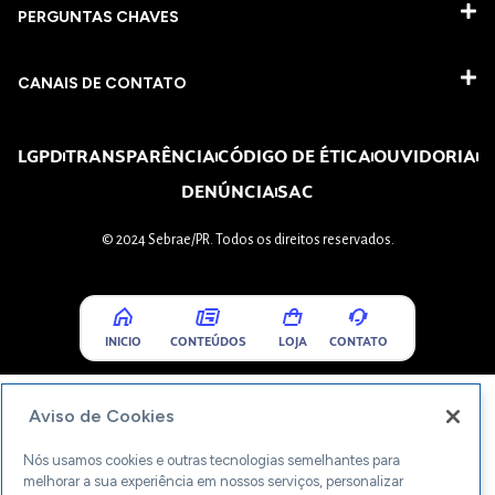
PERGUNTAS CHAVES​
CANAIS DE CONTATO
LGPD
TRANSPARÊNCIA
CÓDIGO DE ÉTICA
OUVIDORIA
DENÚNCIA
SAC
© 2024 Sebrae/PR. Todos os direitos reservados.
INICIO
CONTEÚDOS
LOJA
CONTATO
Aviso de Cookies
Nós usamos cookies e outras tecnologias semelhantes para
melhorar a sua experiência em nossos serviços, personalizar