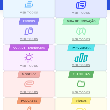
VER TODOS
VER TODOS
EBOOKS
GUIA DE INOVAÇÃO
VER TODOS
VER TODOS
GUIA DE TENDÊNCIAS
IMPULSIONA
VER TODOS
VER TODOS
MODELOS
PLANILHAS
VER TODOS
VER TODOS
PODCASTS
VÍDEOS