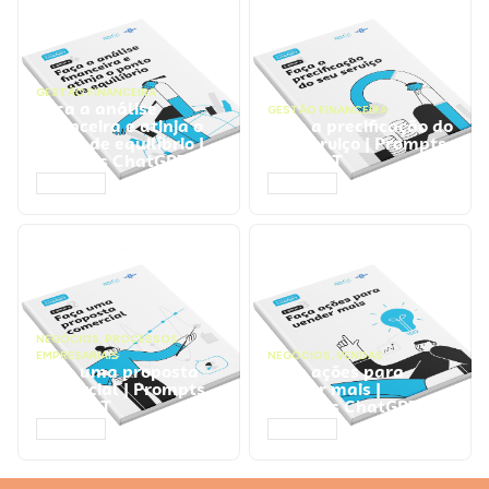
GESTÃO FINANCEIRA
Faça a análise
GESTÃO FINANCEIRA
financeira e atinja o
Faça a precificação do
ponto de equilíbrio |
seu serviço | Prompts
Prompts ChatGPT
ChatGPT
ACESSAR
ACESSAR
NEGÓCIOS
,
PROCESSOS
EMPRESARIAIS
NEGÓCIOS
,
VENDAS
Faça uma proposta
Faça ações para
comercial | Prompts
vender mais |
ChatGPT
Prompts ChatGPT
ACESSAR
ACESSAR