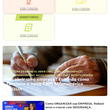
VER TODOS
VER TODOS
WEBSTORIES
VER TODOS
ABERTURA DE EMPRESA
,
ABRIR CNPJ
,
CNPJ ALFANUMÉRICO
,
EMPREENDEDORISMO
,
NOVO FORMATO DE CNPJ
,
RECEITA FEDERAL
Vai abrir uma empresa? Entenda como
funciona o novo CNPJ Alfanumérico
ACESSAR
Como ORGANIZAR sua EMPRESA. Reduzir
erros e crescer com SEGURANÇA.