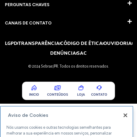
PERGUNTAS CHAVES​
CANAIS DE CONTATO
LGPD
TRANSPARÊNCIA
CÓDIGO DE ÉTICA
OUVIDORIA
DENÚNCIA
SAC
© 2024 Sebrae/PR. Todos os direitos reservados.
INICIO
CONTEÚDOS
LOJA
CONTATO
Aviso de Cookies
Nós usamos cookies e outras tecnologias semelhantes para
melhorar a sua experiência em nossos serviços, personalizar