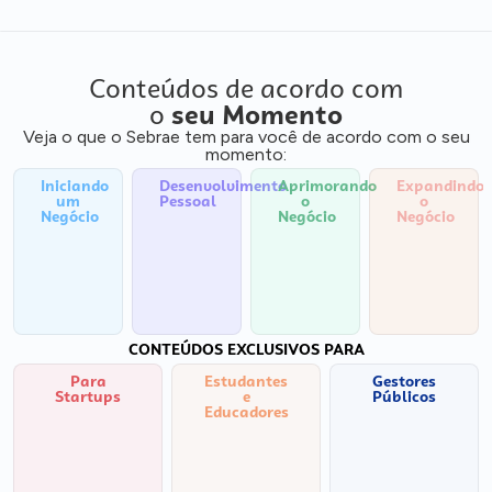
Conteúdos de acordo com
o
seu Momento
Veja o que o Sebrae tem para você de acordo com o seu
momento:
Iniciando
Desenvolvimento
Aprimorando
Expandindo
um
Pessoal
o
o
Negócio
Negócio
Negócio
CONTEÚDOS EXCLUSIVOS PARA
Para
Estudantes
Gestores
Startups
e
Públicos
Educadores