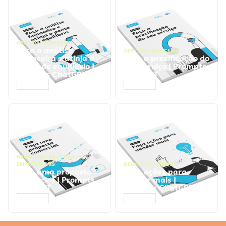
GESTÃO FINANCEIRA
Faça a análise
GESTÃO FINANCEIRA
financeira e atinja o
Faça a precificação do
ponto de equilíbrio |
seu serviço | Prompts
Prompts ChatGPT
ChatGPT
ACESSAR
ACESSAR
NEGÓCIOS
,
PROCESSOS
EMPRESARIAIS
NEGÓCIOS
,
VENDAS
Faça uma proposta
Faça ações para
comercial | Prompts
vender mais |
ChatGPT
Prompts ChatGPT
ACESSAR
ACESSAR