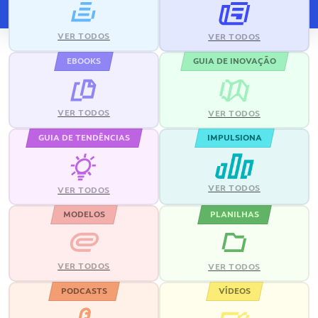
VER TODOS
VER TODOS
EBOOKS
GUIA DE INOVAÇÃO
VER TODOS
VER TODOS
GUIA DE TENDÊNCIAS
IMPULSIONA
VER TODOS
VER TODOS
MODELOS
PLANILHAS
VER TODOS
VER TODOS
PODCASTS
VÍDEOS