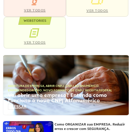
VER TODOS
VER TODOS
WEBSTORIES
VER TODOS
ABERTURA DE EMPRESA
,
ABRIR CNPJ
,
CNPJ ALFANUMÉRICO
,
EMPREENDEDORISMO
,
NOVO FORMATO DE CNPJ
,
RECEITA FEDERAL
Vai abrir uma empresa? Entenda como
funciona o novo CNPJ Alfanumérico
ACESSAR
Como ORGANIZAR sua EMPRESA. Reduzir
erros e crescer com SEGURANÇA.