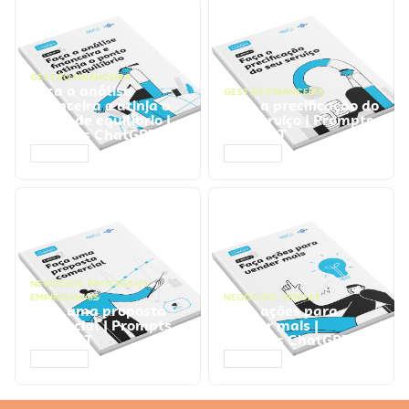
GESTÃO FINANCEIRA
Faça a análise
GESTÃO FINANCEIRA
financeira e atinja o
Faça a precificação do
ponto de equilíbrio |
seu serviço | Prompts
Prompts ChatGPT
ChatGPT
ACESSAR
ACESSAR
NEGÓCIOS
,
PROCESSOS
EMPRESARIAIS
NEGÓCIOS
,
VENDAS
Faça uma proposta
Faça ações para
comercial | Prompts
vender mais |
ChatGPT
Prompts ChatGPT
ACESSAR
ACESSAR