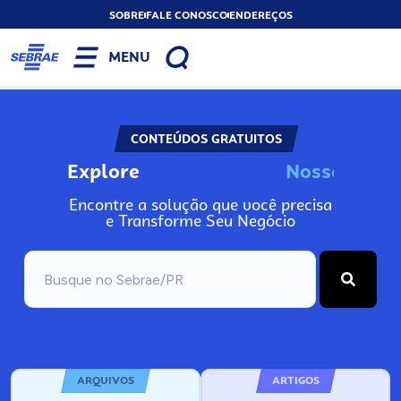
SOBRE
FALE CONOSCO
ENDEREÇOS
MENU
CONTEÚDOS GRATUITOS
Explore
N
o
s
s
o
s
I
n
Encontre a solução que você precisa
e Transforme Seu Negócio
ARQUIVOS
ARTIGOS