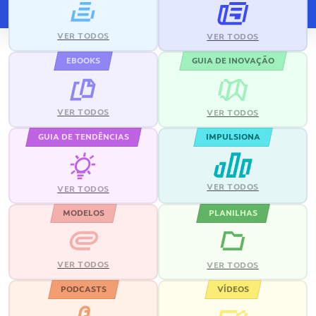
VER TODOS
VER TODOS
EBOOKS
GUIA DE INOVAÇÃO
VER TODOS
VER TODOS
GUIA DE TENDÊNCIAS
IMPULSIONA
VER TODOS
VER TODOS
MODELOS
PLANILHAS
VER TODOS
VER TODOS
PODCASTS
VÍDEOS