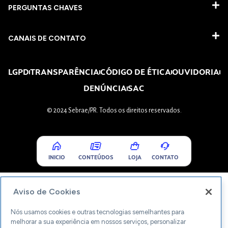
PERGUNTAS CHAVES​
CANAIS DE CONTATO
LGPD
TRANSPARÊNCIA
CÓDIGO DE ÉTICA
OUVIDORIA
DENÚNCIA
SAC
© 2024 Sebrae/PR. Todos os direitos reservados.
INICIO
CONTEÚDOS
LOJA
CONTATO
Aviso de Cookies
Nós usamos cookies e outras tecnologias semelhantes para
melhorar a sua experiência em nossos serviços, personalizar