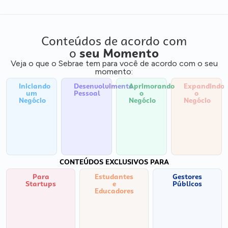
Conteúdos de acordo com
o
seu Momento
Veja o que o Sebrae tem para você de acordo com o seu
momento:
Iniciando
Desenvolvimento
Aprimorando
Expandindo
um
Pessoal
o
o
Negócio
Negócio
Negócio
CONTEÚDOS EXCLUSIVOS PARA
Para
Estudantes
Gestores
Startups
e
Públicos
Educadores