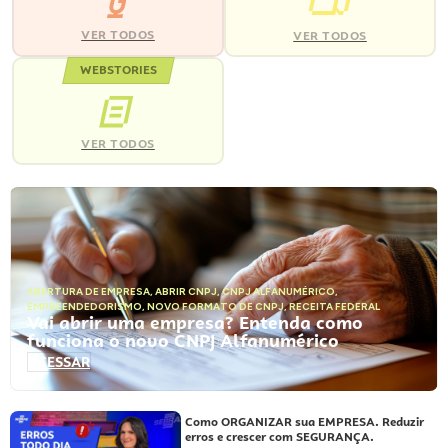
VER TODOS
VER TODOS
WEBSTORIES
VER TODOS
ABERTURA DE EMPRESA
,
ABRIR CNPJ
,
CNPJ ALFANUMÉRICO
,
EMPREENDEDORISMO
,
NOVO FORMATO DE CNPJ
,
RECEITA FEDERAL
Vai abrir uma empresa? Entenda como
funciona o novo CNPJ Alfanumérico
ACESSAR
Como ORGANIZAR sua EMPRESA. Reduzir
erros e crescer com SEGURANÇA.