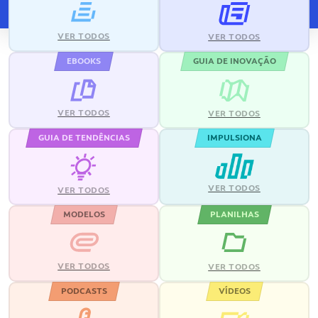
VER TODOS
VER TODOS
EBOOKS
GUIA DE INOVAÇÃO
VER TODOS
VER TODOS
GUIA DE TENDÊNCIAS
IMPULSIONA
VER TODOS
VER TODOS
MODELOS
PLANILHAS
VER TODOS
VER TODOS
PODCASTS
VÍDEOS