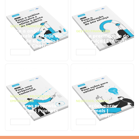
GESTÃO FINANCEIRA
Faça a análise
GESTÃO FINANCEIRA
financeira e atinja o
Faça a precificação do
ponto de equilíbrio |
seu serviço | Prompts
Prompts ChatGPT
ChatGPT
ACESSAR
ACESSAR
NEGÓCIOS
,
PROCESSOS
EMPRESARIAIS
NEGÓCIOS
,
VENDAS
Faça uma proposta
Faça ações para
comercial | Prompts
vender mais |
ChatGPT
Prompts ChatGPT
ACESSAR
ACESSAR