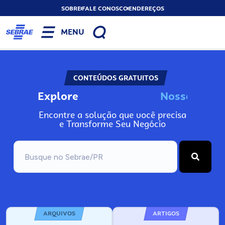
SOBRE
FALE CONOSCO
ENDEREÇOS
MENU
CONTEÚDOS GRATUITOS
Explore
N
o
s
s
o
s
I
n
f
o
Encontre a solução que você precisa
e Transforme Seu Negócio
ARQUIVOS
ARTIGOS