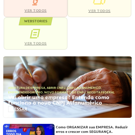
VER TODOS
VER TODOS
WEBSTORIES
VER TODOS
ABERTURA DE EMPRESA
,
ABRIR CNPJ
,
CNPJ ALFANUMÉRICO
,
EMPREENDEDORISMO
,
NOVO FORMATO DE CNPJ
,
RECEITA FEDERAL
Vai abrir uma empresa? Entenda como
funciona o novo CNPJ Alfanumérico
ACESSAR
Como ORGANIZAR sua EMPRESA. Reduzir
erros e crescer com SEGURANÇA.