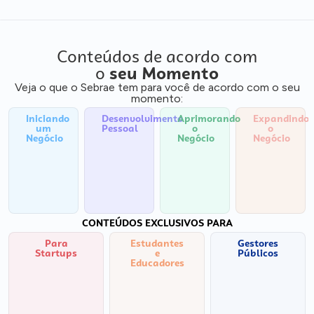
Conteúdos de acordo com
o
seu Momento
Veja o que o Sebrae tem para você de acordo com o seu
momento:
Iniciando
Desenvolvimento
Aprimorando
Expandindo
um
Pessoal
o
o
Negócio
Negócio
Negócio
CONTEÚDOS EXCLUSIVOS PARA
Para
Estudantes
Gestores
Startups
e
Públicos
Educadores