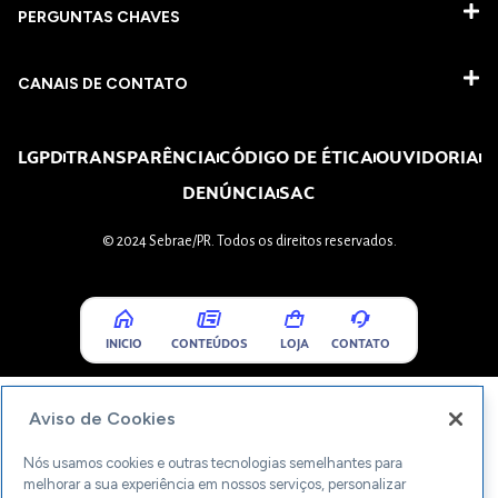
PERGUNTAS CHAVES​
CANAIS DE CONTATO
LGPD
TRANSPARÊNCIA
CÓDIGO DE ÉTICA
OUVIDORIA
DENÚNCIA
SAC
© 2024 Sebrae/PR. Todos os direitos reservados.
INICIO
CONTEÚDOS
LOJA
CONTATO
Aviso de Cookies
Nós usamos cookies e outras tecnologias semelhantes para
melhorar a sua experiência em nossos serviços, personalizar