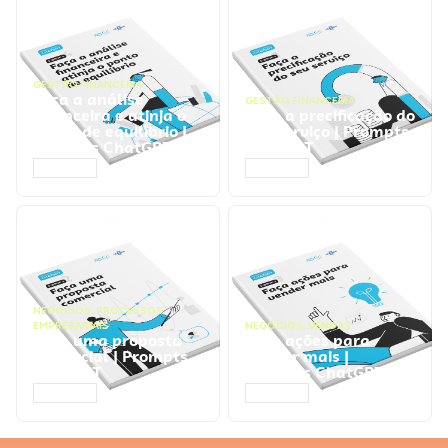
GESTÃO FINANCEIRA
Faça a análise
GESTÃO FINANCEIRA
financeira e atinja o
Faça a precificação do
ponto de equilíbrio |
seu serviço | Prompts
Prompts ChatGPT
ChatGPT
ACESSAR
ACESSAR
NEGÓCIOS
,
PROCESSOS
EMPRESARIAIS
NEGÓCIOS
,
VENDAS
Faça uma proposta
Faça ações para
comercial | Prompts
vender mais |
ChatGPT
Prompts ChatGPT
ACESSAR
ACESSAR