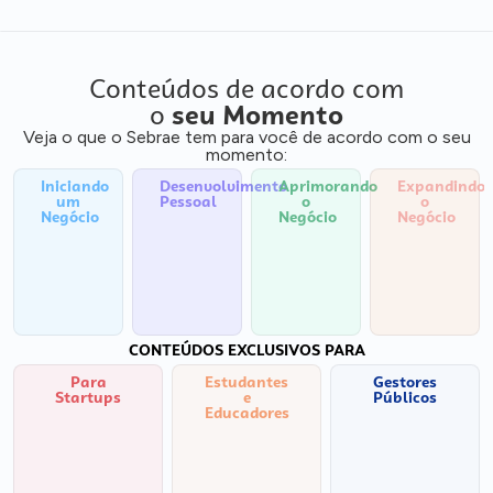
Conteúdos de acordo com
o
seu Momento
Veja o que o Sebrae tem para você de acordo com o seu
momento:
Iniciando
Desenvolvimento
Aprimorando
Expandindo
um
Pessoal
o
o
Negócio
Negócio
Negócio
CONTEÚDOS EXCLUSIVOS PARA
Para
Estudantes
Gestores
Startups
e
Públicos
Educadores