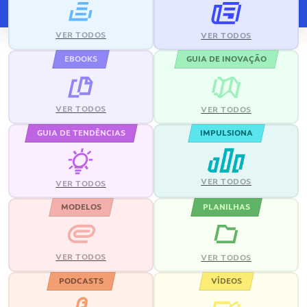
VER TODOS
VER TODOS
EBOOKS
GUIA DE INOVAÇÃO
VER TODOS
VER TODOS
GUIA DE TENDÊNCIAS
IMPULSIONA
VER TODOS
VER TODOS
MODELOS
PLANILHAS
VER TODOS
VER TODOS
PODCASTS
VÍDEOS