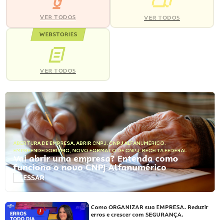
VER TODOS
VER TODOS
WEBSTORIES
VER TODOS
ABERTURA DE EMPRESA
,
ABRIR CNPJ
,
CNPJ ALFANUMÉRICO
,
EMPREENDEDORISMO
,
NOVO FORMATO DE CNPJ
,
RECEITA FEDERAL
Vai abrir uma empresa? Entenda como
funciona o novo CNPJ Alfanumérico
ACESSAR
Como ORGANIZAR sua EMPRESA. Reduzir
erros e crescer com SEGURANÇA.