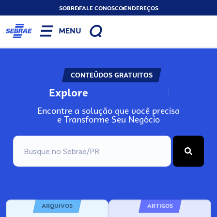
SOBRE
FALE CONOSCO
ENDEREÇOS
MENU
CONTEÚDOS GRATUITOS
Explore
N
o
s
s
o
s
A
Encontre a solução que você precisa
e Transforme Seu Negócio
ARQUIVOS
ARTIGOS