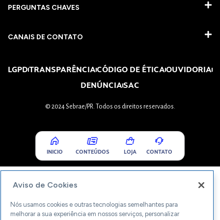
PERGUNTAS CHAVES​
CANAIS DE CONTATO
LGPD
TRANSPARÊNCIA
CÓDIGO DE ÉTICA
OUVIDORIA
DENÚNCIA
SAC
© 2024 Sebrae/PR. Todos os direitos reservados.
INICIO
CONTEÚDOS
LOJA
CONTATO
Aviso de Cookies
Nós usamos cookies e outras tecnologias semelhantes para
melhorar a sua experiência em nossos serviços, personalizar