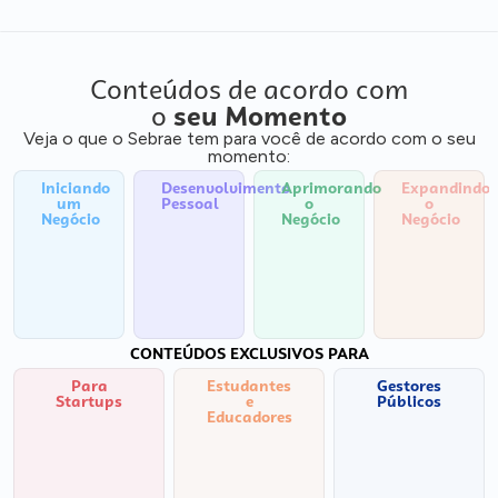
Conteúdos de acordo com
o
seu Momento
Veja o que o Sebrae tem para você de acordo com o seu
momento:
Iniciando
Desenvolvimento
Aprimorando
Expandindo
um
Pessoal
o
o
Negócio
Negócio
Negócio
CONTEÚDOS EXCLUSIVOS PARA
Para
Estudantes
Gestores
Startups
e
Públicos
Educadores