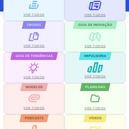
VER TODOS
VER TODOS
EBOOKS
GUIA DE INOVAÇÃO
VER TODOS
VER TODOS
GUIA DE TENDÊNCIAS
IMPULSIONA
VER TODOS
VER TODOS
MODELOS
PLANILHAS
VER TODOS
VER TODOS
PODCASTS
VÍDEOS