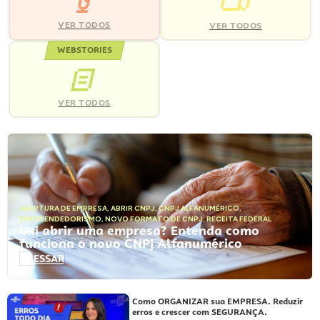
VER TODOS
VER TODOS
WEBSTORIES
VER TODOS
ABERTURA DE EMPRESA
,
ABRIR CNPJ
,
CNPJ ALFANUMÉRICO
,
EMPREENDEDORISMO
,
NOVO FORMATO DE CNPJ
,
RECEITA FEDERAL
Vai abrir uma empresa? Entenda como
funciona o novo CNPJ Alfanumérico
ACESSAR
Como ORGANIZAR sua EMPRESA. Reduzir
erros e crescer com SEGURANÇA.