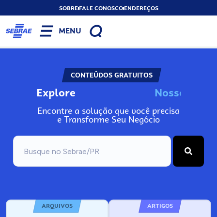
SOBRE
FALE CONOSCO
ENDEREÇOS
MENU
CONTEÚDOS GRATUITOS
Explore
N
o
s
s
o
s
I
n
f
o
Encontre a solução que você precisa
e Transforme Seu Negócio
ARQUIVOS
ARTIGOS