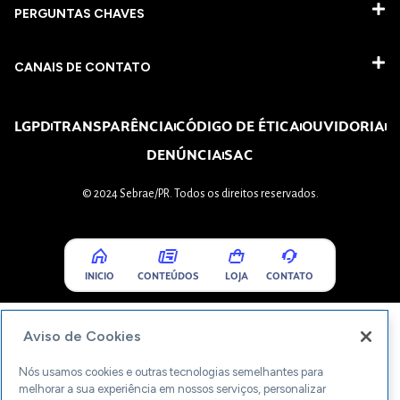
PERGUNTAS CHAVES​
CANAIS DE CONTATO
LGPD
TRANSPARÊNCIA
CÓDIGO DE ÉTICA
OUVIDORIA
DENÚNCIA
SAC
© 2024 Sebrae/PR. Todos os direitos reservados.
INICIO
CONTEÚDOS
LOJA
CONTATO
Aviso de Cookies
Nós usamos cookies e outras tecnologias semelhantes para
melhorar a sua experiência em nossos serviços, personalizar