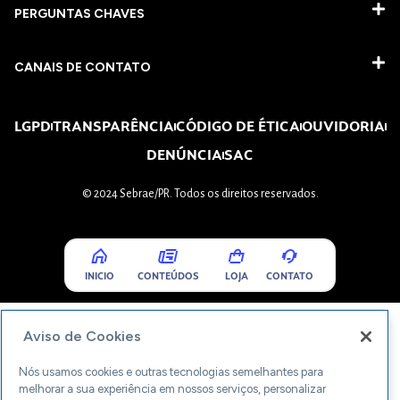
PERGUNTAS CHAVES​
CANAIS DE CONTATO
LGPD
TRANSPARÊNCIA
CÓDIGO DE ÉTICA
OUVIDORIA
DENÚNCIA
SAC
© 2024 Sebrae/PR. Todos os direitos reservados.
INICIO
CONTEÚDOS
LOJA
CONTATO
Aviso de Cookies
Nós usamos cookies e outras tecnologias semelhantes para
melhorar a sua experiência em nossos serviços, personalizar