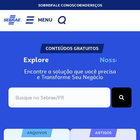
SOBRE
FALE CONOSCO
ENDEREÇOS
MENU
CONTEÚDOS GRATUITOS
Explore
N
o
s
s
o
s
I
n
f
o
Encontre a solução que você precisa
e Transforme Seu Negócio
ARQUIVOS
ARTIGOS