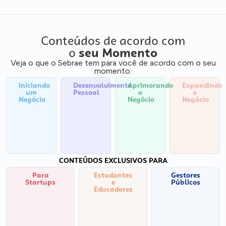
Conteúdos de acordo com
o
seu Momento
Veja o que o Sebrae tem para você de acordo com o seu
momento:
Iniciando
Desenvolvimento
Aprimorando
Expandindo
um
Pessoal
o
o
Negócio
Negócio
Negócio
CONTEÚDOS EXCLUSIVOS PARA
Para
Estudantes
Gestores
Startups
e
Públicos
Educadores