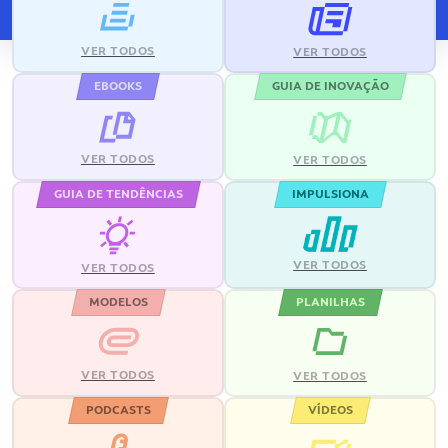
VER TODOS
VER TODOS
EBOOKS
GUIA DE INOVAÇÃO
VER TODOS
VER TODOS
GUIA DE TENDÊNCIAS
IMPULSIONA
VER TODOS
VER TODOS
MODELOS
PLANILHAS
VER TODOS
VER TODOS
PODCASTS
VÍDEOS