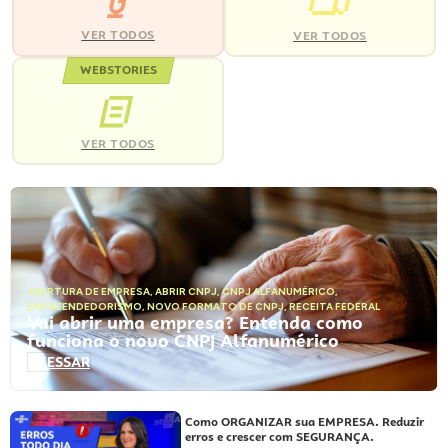
VER TODOS
VER TODOS
WEBSTORIES
VER TODOS
ABERTURA DE EMPRESA
,
ABRIR CNPJ
,
CNPJ ALFANUMÉRICO
,
EMPREENDEDORISMO
,
NOVO FORMATO DE CNPJ
,
RECEITA FEDERAL
Vai abrir uma empresa? Entenda como
funciona o novo CNPJ Alfanumérico
ACESSAR
Como ORGANIZAR sua EMPRESA. Reduzir
erros e crescer com SEGURANÇA.