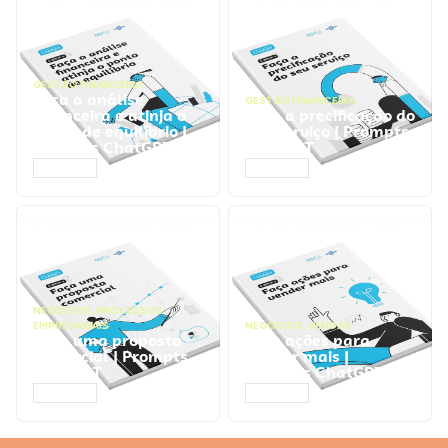
GESTÃO FINANCEIRA
Faça a análise
GESTÃO FINANCEIRA
financeira e atinja o
Faça a precificação do
ponto de equilíbrio |
seu serviço | Prompts
Prompts ChatGPT
ChatGPT
ACESSAR
ACESSAR
NEGÓCIOS
,
PROCESSOS
EMPRESARIAIS
NEGÓCIOS
,
VENDAS
Faça uma proposta
Faça ações para
comercial | Prompts
vender mais |
ChatGPT
Prompts ChatGPT
ACESSAR
ACESSAR