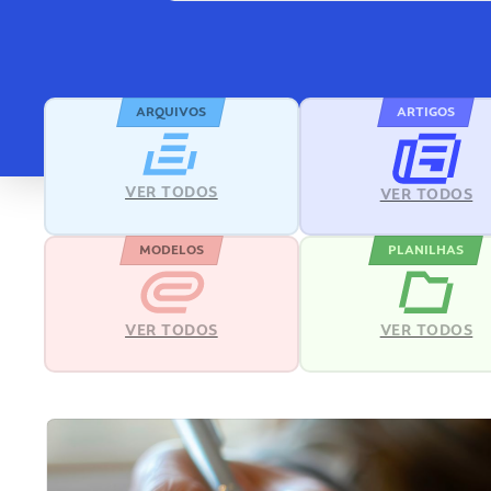
ARQUIVOS
ARTIGOS
VER TODOS
VER TODOS
MODELOS
PLANILHAS
VER TODOS
VER TODOS