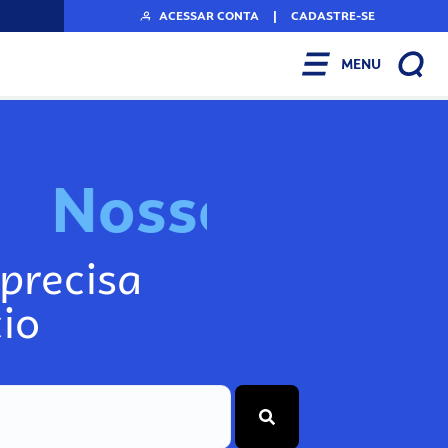
ACESSAR CONTA
|
CADASTRE-SE
MENU
N
o
s
s
o
s
I
n
f
o
precisa
io