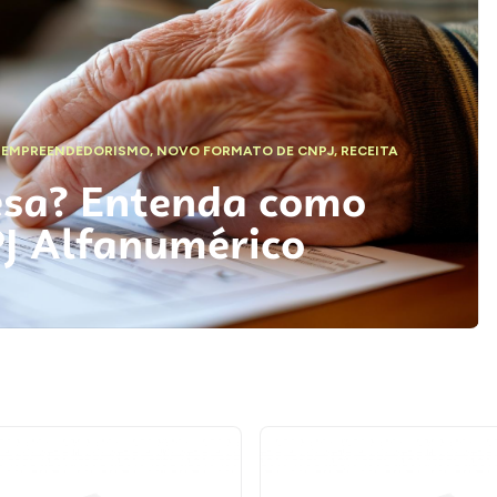
,
EMPREENDEDORISMO
,
NOVO FORMATO DE CNPJ
,
RECEITA
esa? Entenda como
PJ Alfanumérico