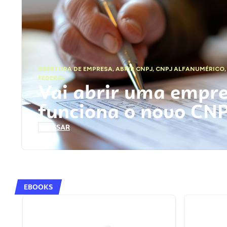
ABERTURA DE EMPRESA
,
ABRIR CNPJ
,
CNPJ ALFANUMÉRICO
FEDERAL
Vai abrir uma empr
funciona o novo CN
ACESSAR
EBOOKS