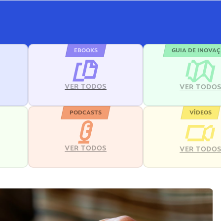
EBOOKS
GUIA DE INOVA
VER TODOS
VER TODO
PODCASTS
VÍDEOS
VER TODOS
VER TODO