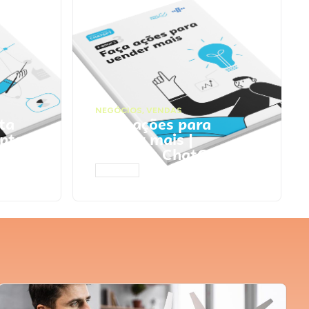
NEGÓCIOS
,
VENDAS
ta
Faça ações para
pts
vender mais |
Prompts ChatGPT
ACESSAR