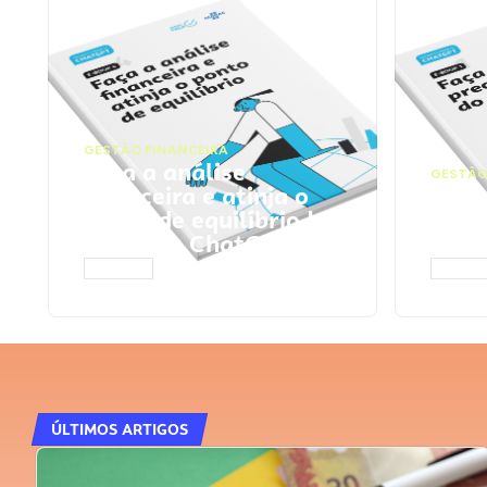
GESTÃO FINANCEIRA
Faça a análise
GESTÃO
financeira e atinja o
Faça
ponto de equilíbrio |
seu 
Prompts ChatGPT
Cha
ACESSAR
ACESS
ÚLTIMOS ARTIGOS