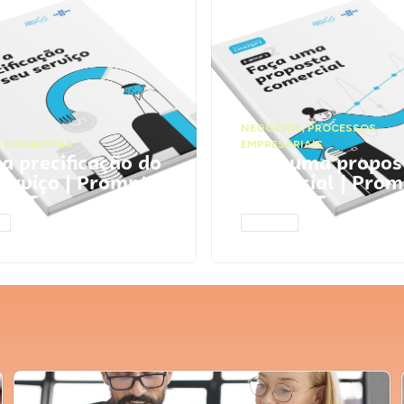
NEGÓCIOS
,
PROCESSOS
 FINANCEIRA
EMPRESARIAIS
 a precificação do
Faça uma propos
serviço | Prompts
comercial | Prom
tGPT
ChatGPT
AR
ACESSAR