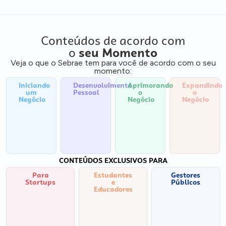
Conteúdos de acordo com
o
seu Momento
Veja o que o Sebrae tem para você de acordo com o seu
momento:
Iniciando
Desenvolvimento
Aprimorando
Expandindo
um
Pessoal
o
o
Negócio
Negócio
Negócio
CONTEÚDOS EXCLUSIVOS PARA
Para
Estudantes
Gestores
Startups
e
Públicos
Educadores