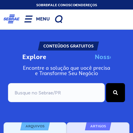
SOBRE
FALE CONOSCO
ENDEREÇOS
MENU
CONTEÚDOS GRATUITOS
Explore
N
o
s
s
o
s
A
I
n
Encontre a solução que você precisa
e Transforme Seu Negócio
ARQUIVOS
ARTIGOS