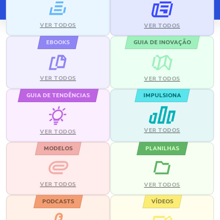
VER TODOS
VER TODOS
EBOOKS
GUIA DE INOVAÇÃO
VER TODOS
VER TODOS
GUIA DE TENDÊNCIAS
IMPULSIONA
VER TODOS
VER TODOS
MODELOS
PLANILHAS
VER TODOS
VER TODOS
PODCASTS
VÍDEOS