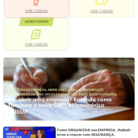
VER TODOS
VER TODOS
WEBSTORIES
VER TODOS
ABERTURA DE EMPRESA
,
ABRIR CNPJ
,
CNPJ ALFANUMÉRICO
,
EMPREENDEDORISMO
,
NOVO FORMATO DE CNPJ
,
RECEITA FEDERAL
Vai abrir uma empresa? Entenda como
funciona o novo CNPJ Alfanumérico
ACESSAR
Como ORGANIZAR sua EMPRESA. Reduzir
erros e crescer com SEGURANÇA.