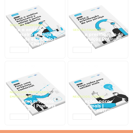
GESTÃO FINANCEIRA
Faça a análise
GESTÃO FINANCEIRA
financeira e atinja o
Faça a precificação do
ponto de equilíbrio |
seu serviço | Prompts
Prompts ChatGPT
ChatGPT
ACESSAR
ACESSAR
NEGÓCIOS
,
PROCESSOS
EMPRESARIAIS
NEGÓCIOS
,
VENDAS
Faça uma proposta
Faça ações para
comercial | Prompts
vender mais |
ChatGPT
Prompts ChatGPT
ACESSAR
ACESSAR