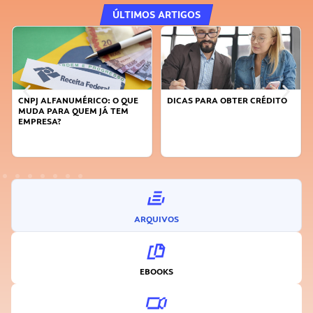
ÚLTIMOS ARTIGOS
UE
DICAS PARA OBTER CRÉDITO
FAÇA A DIFERENÇA: SEJA
SUSTENTÁVEL, SEJA
INOVADOR
ARQUIVOS
EBOOKS