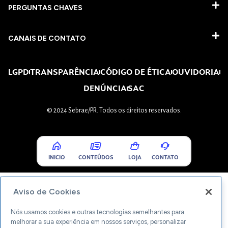
PERGUNTAS CHAVES​
CANAIS DE CONTATO
LGPD
TRANSPARÊNCIA
CÓDIGO DE ÉTICA
OUVIDORIA
DENÚNCIA
SAC
© 2024 Sebrae/PR. Todos os direitos reservados.
INICIO
CONTEÚDOS
LOJA
CONTATO
Aviso de Cookies
Nós usamos cookies e outras tecnologias semelhantes para
melhorar a sua experiência em nossos serviços, personalizar