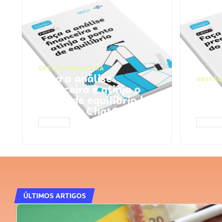
GESTÃO FINANCEIRA
Faça a análise
GESTÃO
financeira e atinja o
Faça
ponto de equilíbrio |
seu 
Prompts ChatGPT
Cha
ACESSAR
ACESS
ÚLTIMOS ARTIGOS