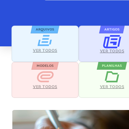
ARQUIVOS
ARTIGOS
VER TODOS
VER TODOS
MODELOS
PLANILHAS
VER TODOS
VER TODOS