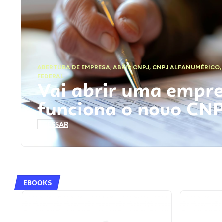
ABERTURA DE EMPRESA
,
ABRIR CNPJ
,
CNPJ ALFANUMÉRICO
FEDERAL
Vai abrir uma empr
funciona o novo CN
ACESSAR
EBOOKS