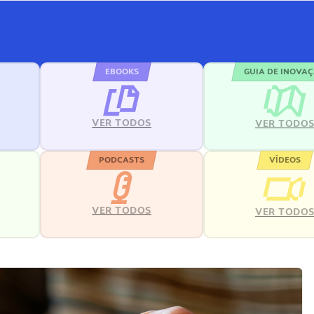
EBOOKS
GUIA DE INOVA
VER TODOS
VER TODO
PODCASTS
VÍDEOS
VER TODOS
VER TODO