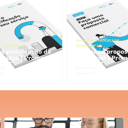
NEGÓCIOS
,
PROCESSOS
 FINANCEIRA
EMPRESARIAIS
 a precificação do
Faça uma propos
serviço | Prompts
comercial | Prom
tGPT
ChatGPT
AR
ACESSAR