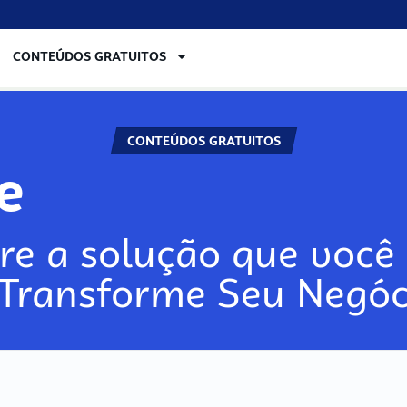
CONTEÚDOS GRATUITOS
CONTEÚDOS GRATUITOS
lore
re a solução que você 
 Transforme Seu Negóc