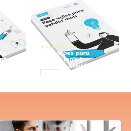
NEGÓCIOS
,
VENDAS
ta
Faça ações para
pts
vender mais |
Prompts ChatGPT
ACESSAR