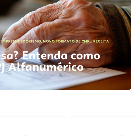
,
EMPREENDEDORISMO
,
NOVO FORMATO DE CNPJ
,
RECEITA
esa? Entenda como
PJ Alfanumérico