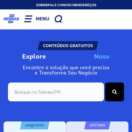
SOBRE
FALE CONOSCO
ENDEREÇOS
MENU
CONTEÚDOS GRATUITOS
Explore
N
o
s
s
o
s
I
n
f
o
Encontre a solução que você precisa
e Transforme Seu Negócio
ARQUIVOS
ARTIGOS