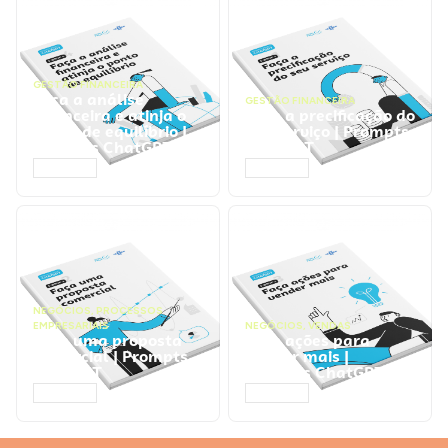
GESTÃO FINANCEIRA
Faça a análise
GESTÃO FINANCEIRA
financeira e atinja o
Faça a precificação do
ponto de equilíbrio |
seu serviço | Prompts
Prompts ChatGPT
ChatGPT
ACESSAR
ACESSAR
NEGÓCIOS
,
PROCESSOS
EMPRESARIAIS
NEGÓCIOS
,
VENDAS
Faça uma proposta
Faça ações para
comercial | Prompts
vender mais |
ChatGPT
Prompts ChatGPT
ACESSAR
ACESSAR