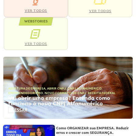
VER TODOS
VER TODOS
WEBSTORIES
VER TODOS
ABERTURA DE EMPRESA
,
ABRIR CNPJ
,
CNPJ ALFANUMÉRICO
,
EMPREENDEDORISMO
,
NOVO FORMATO DE CNPJ
,
RECEITA FEDERAL
Vai abrir uma empresa? Entenda como
funciona o novo CNPJ Alfanumérico
ACESSAR
Como ORGANIZAR sua EMPRESA. Reduzir
erros e crescer com SEGURANÇA.