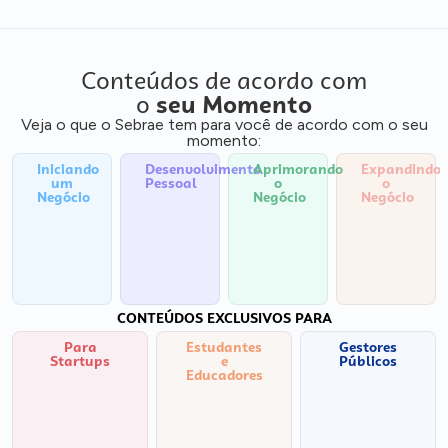
Conteúdos de acordo com
o
seu Momento
Veja o que o Sebrae tem para você de acordo com o seu
momento:
Iniciando
Desenvolvimento
Aprimorando
Expandindo
um
Pessoal
o
o
Negócio
Negócio
Negócio
CONTEÚDOS EXCLUSIVOS PARA
Para
Estudantes
Gestores
Startups
e
Públicos
Educadores