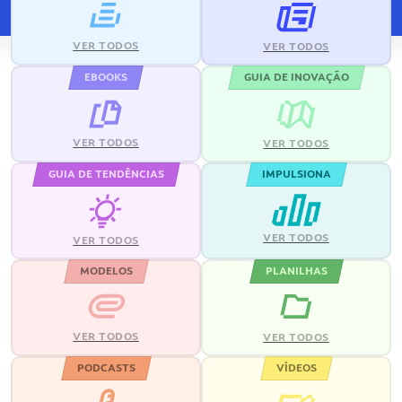
VER TODOS
VER TODOS
EBOOKS
GUIA DE INOVAÇÃO
VER TODOS
VER TODOS
GUIA DE TENDÊNCIAS
IMPULSIONA
VER TODOS
VER TODOS
MODELOS
PLANILHAS
VER TODOS
VER TODOS
PODCASTS
VÍDEOS