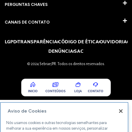
PERGUNTAS CHAVES​
CANAIS DE CONTATO
LGPD
TRANSPARÊNCIA
CÓDIGO DE ÉTICA
OUVIDORIA
DENÚNCIA
SAC
© 2024 Sebrae/PR. Todos os direitos reservados.
INICIO
CONTEÚDOS
LOJA
CONTATO
Aviso de Cookies
Nós usamos cookies e outras tecnologias semelhantes para
melhorar a sua experiência em nossos serviços, personalizar