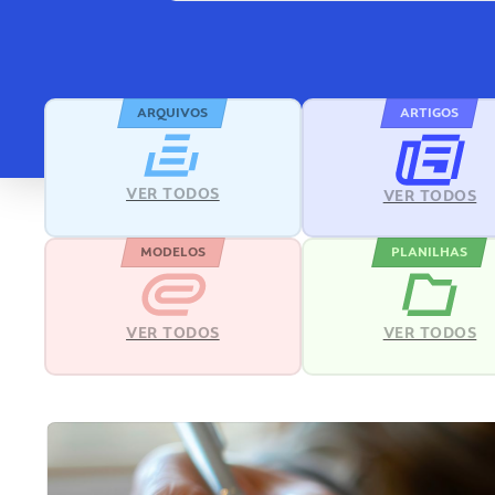
ARQUIVOS
ARTIGOS
VER TODOS
VER TODOS
MODELOS
PLANILHAS
VER TODOS
VER TODOS