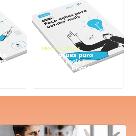
NEGÓCIOS
,
VENDAS
ta
Faça ações para
pts
vender mais |
Prompts ChatGPT
ACESSAR