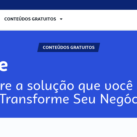
CONTEÚDOS GRATUITOS
CONTEÚDOS GRATUITOS
lore
re a solução que você 
 Transforme Seu Negóc