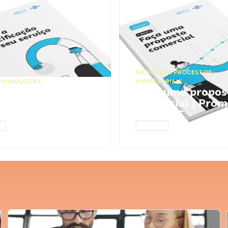
NEGÓCIOS
,
PROCESSOS
 FINANCEIRA
EMPRESARIAIS
 a precificação do
Faça uma propos
serviço | Prompts
comercial | Prom
tGPT
ChatGPT
AR
ACESSAR