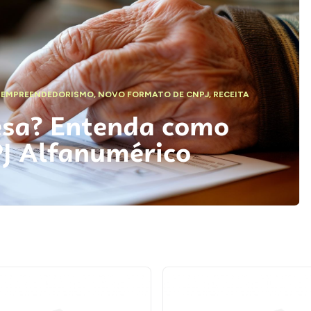
,
EMPREENDEDORISMO
,
NOVO FORMATO DE CNPJ
,
RECEITA
esa? Entenda como
PJ Alfanumérico