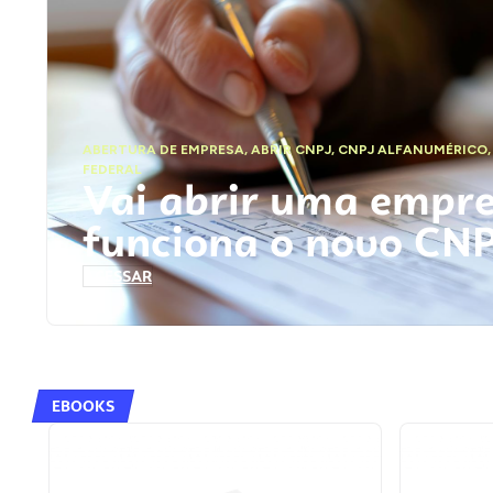
ABERTURA DE EMPRESA
,
ABRIR CNPJ
,
CNPJ ALFANUMÉRICO
FEDERAL
Vai abrir uma empr
funciona o novo CN
ACESSAR
EBOOKS