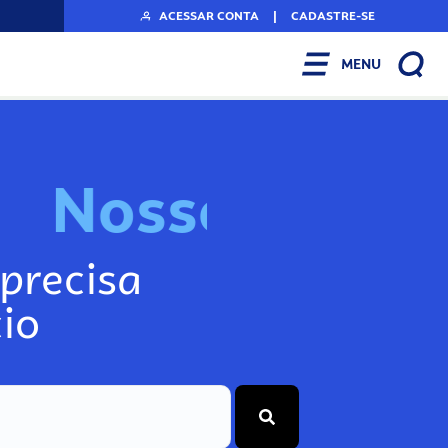
ACESSAR CONTA
|
CADASTRE-SE
MENU
N
o
s
s
o
s
A
r
precisa
io