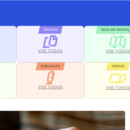
EBOOKS
GUIA DE INOVA
VER TODOS
VER TODO
PODCASTS
VÍDEOS
VER TODOS
VER TODO