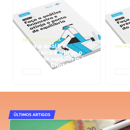
GESTÃO FINANCEIRA
Faça a análise
GESTÃO
financeira e atinja o
Faça
ponto de equilíbrio |
seu 
Prompts ChatGPT
Cha
ACESSAR
ACESS
ÚLTIMOS ARTIGOS