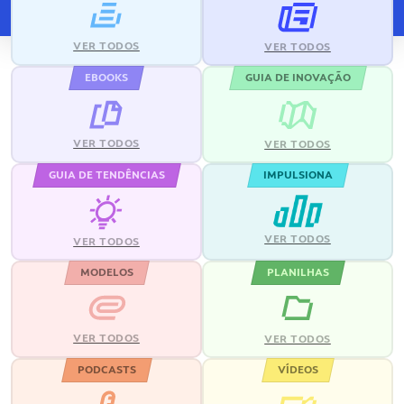
VER TODOS
VER TODOS
EBOOKS
GUIA DE INOVAÇÃO
VER TODOS
VER TODOS
GUIA DE TENDÊNCIAS
IMPULSIONA
VER TODOS
VER TODOS
MODELOS
PLANILHAS
VER TODOS
VER TODOS
PODCASTS
VÍDEOS