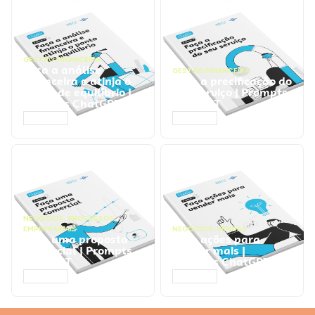
GESTÃO FINANCEIRA
Faça a análise
GESTÃO FINANCEIRA
financeira e atinja o
Faça a precificação do
ponto de equilíbrio |
seu serviço | Prompts
Prompts ChatGPT
ChatGPT
ACESSAR
ACESSAR
NEGÓCIOS
,
PROCESSOS
EMPRESARIAIS
NEGÓCIOS
,
VENDAS
Faça uma proposta
Faça ações para
comercial | Prompts
vender mais |
ChatGPT
Prompts ChatGPT
ACESSAR
ACESSAR