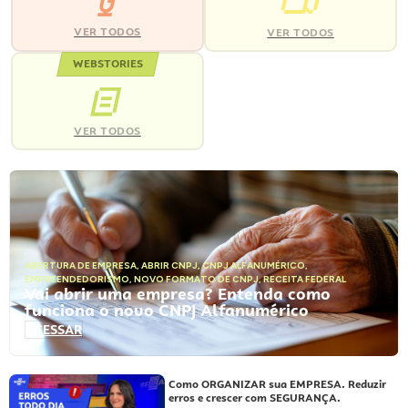
VER TODOS
VER TODOS
WEBSTORIES
VER TODOS
ABERTURA DE EMPRESA
,
ABRIR CNPJ
,
CNPJ ALFANUMÉRICO
,
EMPREENDEDORISMO
,
NOVO FORMATO DE CNPJ
,
RECEITA FEDERAL
Vai abrir uma empresa? Entenda como
funciona o novo CNPJ Alfanumérico
ACESSAR
Como ORGANIZAR sua EMPRESA. Reduzir
erros e crescer com SEGURANÇA.