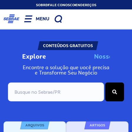
SOBRE
FALE CONOSCO
ENDEREÇOS
MENU
CONTEÚDOS GRATUITOS
Explore
N
o
s
s
o
s
A
n
Encontre a solução que você precisa
e Transforme Seu Negócio
ARQUIVOS
ARTIGOS