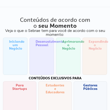
Conteúdos de acordo com
o
seu Momento
Veja o que o Sebrae tem para você de acordo com o seu
momento:
Iniciando
Desenvolvimento
Aprimorando
Expandindo
um
Pessoal
o
o
Negócio
Negócio
Negócio
CONTEÚDOS EXCLUSIVOS PARA
Para
Estudantes
Gestores
Startups
e
Públicos
Educadores