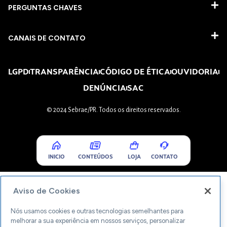
PERGUNTAS CHAVES​
CANAIS DE CONTATO
LGPD
TRANSPARÊNCIA
CÓDIGO DE ÉTICA
OUVIDORIA
DENÚNCIA
SAC
© 2024 Sebrae/PR. Todos os direitos reservados.
INICIO
CONTEÚDOS
LOJA
CONTATO
Aviso de Cookies
Nós usamos cookies e outras tecnologias semelhantes para
melhorar a sua experiência em nossos serviços, personalizar