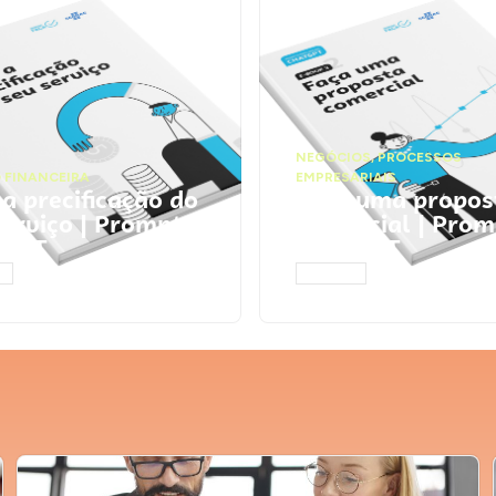
NEGÓCIOS
,
PROCESSOS
 FINANCEIRA
EMPRESARIAIS
 a precificação do
Faça uma propos
serviço | Prompts
comercial | Prom
tGPT
ChatGPT
AR
ACESSAR