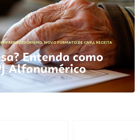
,
EMPREENDEDORISMO
,
NOVO FORMATO DE CNPJ
,
RECEITA
esa? Entenda como
PJ Alfanumérico