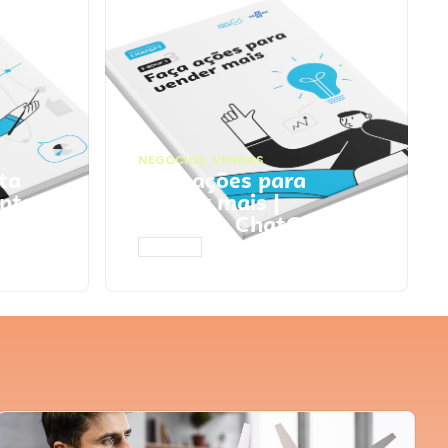
NEGÓCIOS
,
VENDAS
ta
Faça ações para
pts
vender mais |
Prompts ChatGPT
ACESSAR