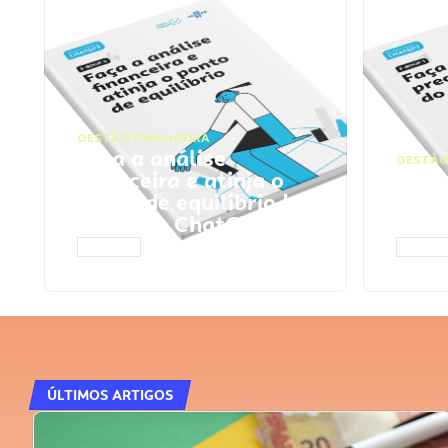
GESTÃO FINANCEIRA
Faça a análise
GESTÃO
financeira e atinja o
Faça
ponto de equilíbrio |
seu 
Prompts ChatGPT
Cha
ACESSAR
ACESS
ÚLTIMOS ARTIGOS