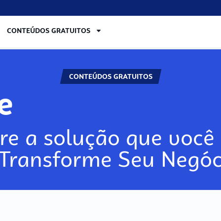
CONTEÚDOS GRATUITOS
CONTEÚDOS GRATUITOS
lore
re a solução que você 
 Transforme Seu Negóc