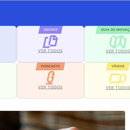
EBOOKS
GUIA DE INOVA
VER TODOS
VER TODO
PODCASTS
VÍDEOS
VER TODOS
VER TODO