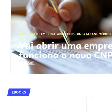
ABERTURA DE EMPRESA
,
ABRIR CNPJ
,
CNPJ ALFANUMÉRICO
FEDERAL
Vai abrir uma empr
funciona o novo CN
ACESSAR
EBOOKS