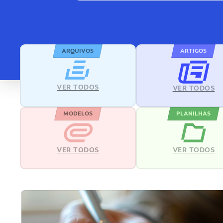
ARQUIVOS
ARTIGOS
VER TODOS
VER TODOS
MODELOS
PLANILHAS
VER TODOS
VER TODOS