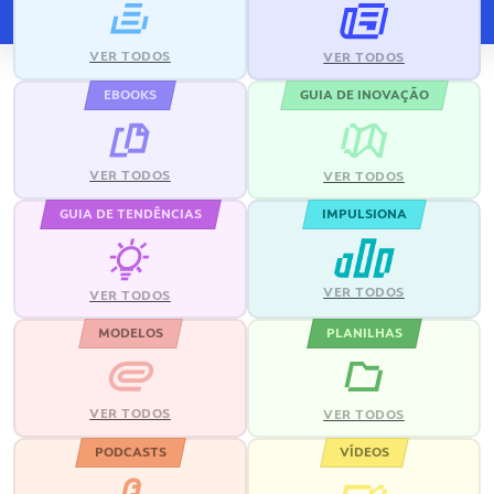
VER TODOS
VER TODOS
EBOOKS
GUIA DE INOVAÇÃO
VER TODOS
VER TODOS
GUIA DE TENDÊNCIAS
IMPULSIONA
VER TODOS
VER TODOS
MODELOS
PLANILHAS
VER TODOS
VER TODOS
PODCASTS
VÍDEOS