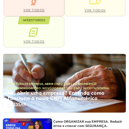
VER TODOS
VER TODOS
WEBSTORIES
VER TODOS
ABERTURA DE EMPRESA
,
ABRIR CNPJ
,
CNPJ ALFANUMÉRICO
,
EMPREENDEDORISMO
,
NOVO FORMATO DE CNPJ
,
RECEITA FEDERAL
Vai abrir uma empresa? Entenda como
funciona o novo CNPJ Alfanumérico
ACESSAR
Como ORGANIZAR sua EMPRESA. Reduzir
erros e crescer com SEGURANÇA.