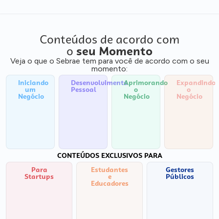
Conteúdos de acordo com
o
seu Momento
Veja o que o Sebrae tem para você de acordo com o seu
momento:
Iniciando
Desenvolvimento
Aprimorando
Expandindo
um
Pessoal
o
o
Negócio
Negócio
Negócio
CONTEÚDOS EXCLUSIVOS PARA
Para
Estudantes
Gestores
Startups
e
Públicos
Educadores