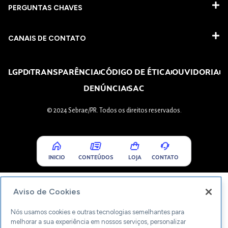
PERGUNTAS CHAVES​
CANAIS DE CONTATO
LGPD
TRANSPARÊNCIA
CÓDIGO DE ÉTICA
OUVIDORIA
DENÚNCIA
SAC
© 2024 Sebrae/PR. Todos os direitos reservados.
INICIO
CONTEÚDOS
LOJA
CONTATO
Aviso de Cookies
Nós usamos cookies e outras tecnologias semelhantes para
melhorar a sua experiência em nossos serviços, personalizar