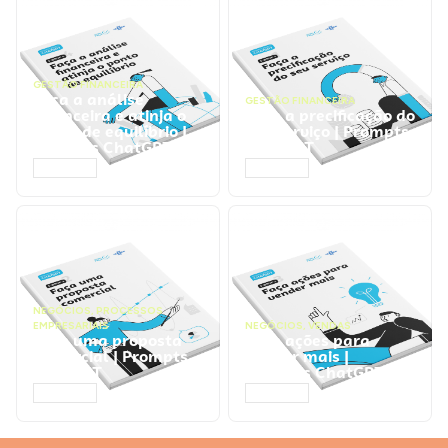
GESTÃO FINANCEIRA
Faça a análise
GESTÃO FINANCEIRA
financeira e atinja o
Faça a precificação do
ponto de equilíbrio |
seu serviço | Prompts
Prompts ChatGPT
ChatGPT
ACESSAR
ACESSAR
NEGÓCIOS
,
PROCESSOS
EMPRESARIAIS
NEGÓCIOS
,
VENDAS
Faça uma proposta
Faça ações para
comercial | Prompts
vender mais |
ChatGPT
Prompts ChatGPT
ACESSAR
ACESSAR