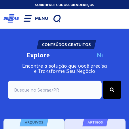
SOBRE
FALE CONOSCO
ENDEREÇOS
MENU
CONTEÚDOS GRATUITOS
Explore
N
o
s
s
o
s
A
Encontre a solução que você precisa
e Transforme Seu Negócio
ARQUIVOS
ARTIGOS