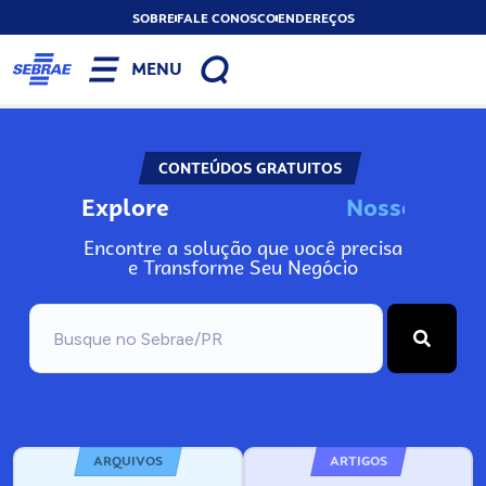
SOBRE
FALE CONOSCO
ENDEREÇOS
MENU
CONTEÚDOS GRATUITOS
Explore
N
o
s
s
o
s
A
Encontre a solução que você precisa
e Transforme Seu Negócio
ARQUIVOS
ARTIGOS