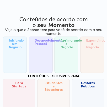
Conteúdos de acordo com
o
seu Momento
Veja o que o Sebrae tem para você de acordo com o seu
momento:
Iniciando
Desenvolvimento
Aprimorando
Expandindo
um
Pessoal
o
o
Negócio
Negócio
Negócio
CONTEÚDOS EXCLUSIVOS PARA
Para
Estudantes
Gestores
Startups
e
Públicos
Educadores