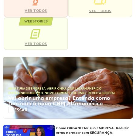
VER TODOS
VER TODOS
WEBSTORIES
VER TODOS
ABERTURA DE EMPRESA
,
ABRIR CNPJ
,
CNPJ ALFANUMÉRICO
,
EMPREENDEDORISMO
,
NOVO FORMATO DE CNPJ
,
RECEITA FEDERAL
Vai abrir uma empresa? Entenda como
funciona o novo CNPJ Alfanumérico
ACESSAR
Como ORGANIZAR sua EMPRESA. Reduzir
erros e crescer com SEGURANÇA.