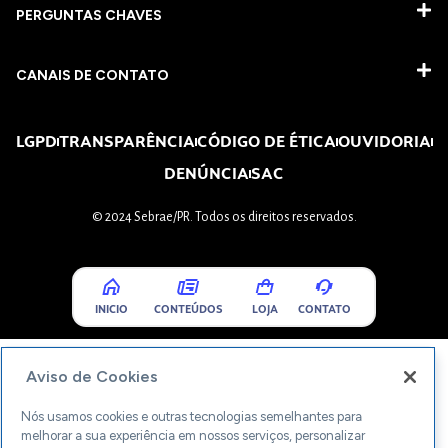
PERGUNTAS CHAVES​
CANAIS DE CONTATO
LGPD
TRANSPARÊNCIA
CÓDIGO DE ÉTICA
OUVIDORIA
DENÚNCIA
SAC
© 2024 Sebrae/PR. Todos os direitos reservados.
INICIO
CONTEÚDOS
LOJA
CONTATO
Aviso de Cookies
Nós usamos cookies e outras tecnologias semelhantes para
melhorar a sua experiência em nossos serviços, personalizar