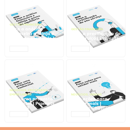
GESTÃO FINANCEIRA
Faça a análise
GESTÃO FINANCEIRA
financeira e atinja o
Faça a precificação do
ponto de equilíbrio |
seu serviço | Prompts
Prompts ChatGPT
ChatGPT
ACESSAR
ACESSAR
NEGÓCIOS
,
PROCESSOS
EMPRESARIAIS
NEGÓCIOS
,
VENDAS
Faça uma proposta
Faça ações para
comercial | Prompts
vender mais |
ChatGPT
Prompts ChatGPT
ACESSAR
ACESSAR