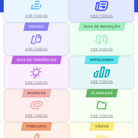
VER TODOS
VER TODOS
EBOOKS
GUIA DE INOVAÇÃO
VER TODOS
VER TODOS
GUIA DE TENDÊNCIAS
IMPULSIONA
VER TODOS
VER TODOS
MODELOS
PLANILHAS
VER TODOS
VER TODOS
PODCASTS
VÍDEOS