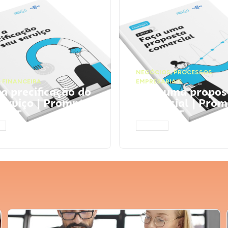
NEGÓCIOS
,
PROCESSOS
 FINANCEIRA
EMPRESARIAIS
 a precificação do
Faça uma propos
serviço | Prompts
comercial | Prom
tGPT
ChatGPT
AR
ACESSAR