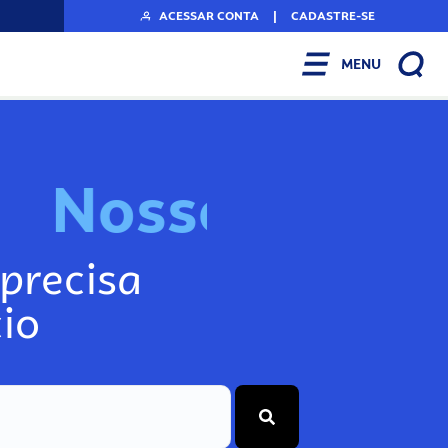
ACESSAR CONTA
|
CADASTRE-SE
MENU
N
o
s
s
o
s
I
n
f
o
g
precisa
io