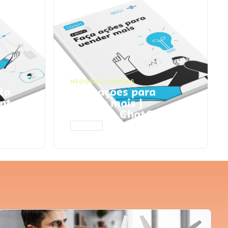
NEGÓCIOS
,
VENDAS
ta
Faça ações para
pts
vender mais |
Prompts ChatGPT
ACESSAR