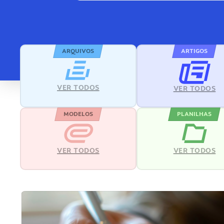
ARQUIVOS
ARTIGOS
VER TODOS
VER TODOS
MODELOS
PLANILHAS
VER TODOS
VER TODOS