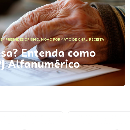
,
EMPREENDEDORISMO
,
NOVO FORMATO DE CNPJ
,
RECEITA
esa? Entenda como
PJ Alfanumérico