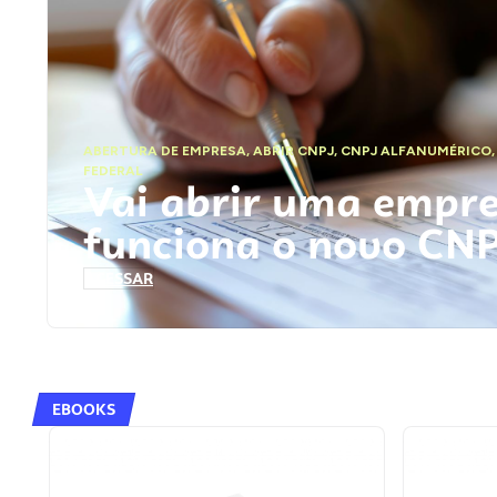
ABERTURA DE EMPRESA
,
ABRIR CNPJ
,
CNPJ ALFANUMÉRICO
FEDERAL
Vai abrir uma empr
funciona o novo CN
ACESSAR
EBOOKS