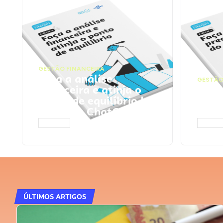
GESTÃO FINANCEIRA
Faça a análise
GESTÃO
financeira e atinja o
Faça
ponto de equilíbrio |
seu 
Prompts ChatGPT
Cha
ACESSAR
ACESS
ÚLTIMOS ARTIGOS